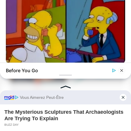
BRAINBERRIES
Before You Go
The Moment The Simpsons Writers Turned Homer
Dangerously Stupid