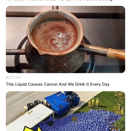
BUZZ DAY
This Liquid Causes Cancer And We Drink It Every Day