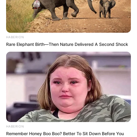
Conclusion : Sans être un candidat à la victoire, Instinct
d’Am possède des chances raisonnables de se classer dans
le top cinq grâce à sa régularité et ses performances
rassurantes.
HABERION
Résumé des conseils et de l’Analyse base
Rare Elephant Birth—Then Nature Delivered A Second Shock
Quinté:
Dans cette étape du
GNT au Mans
,
IGREC DE CELLAND (10)
s’impose comme une base incontournable, avec de fortes
chances de finir parmi les trois premiers.
INO DU LUPIN
(13)
, malgré son retour à la compétition et son handicap,
reste un cheval à surveiller pour une place dans les cinq
premiers, grâce à sa classe naturelle. Enfin,
INSTINCT
D’AM (3)
, avec sa régularité et son engagement favorable,
pourrait bien compléter la combinaison gagnante du
Quinté+.
HABERION
Remember Honey Boo Boo? Better To Sit Down Before You