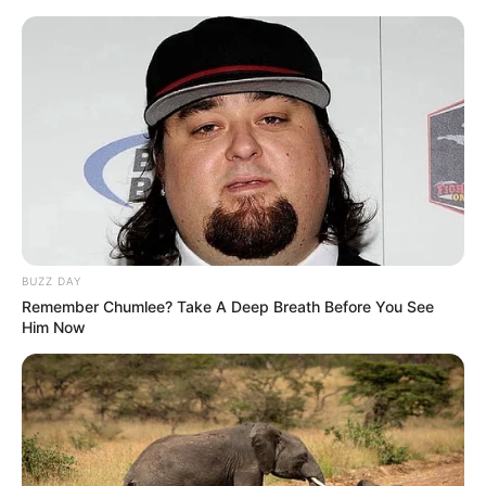
L’analyse du Bruit d’écurie du Quinté
3 – INSTINCT D’AM
: Une belle régularité pour une place
dans le quinté
Instinct d’Am est un cheval solide qui fait preuve d’une
grande régularité cette saison. Bien que ses chances de
remporter la course soient limitées face à une opposition
aussi relevée, il a montré une belle forme lors de ses
récentes sorties, notamment en terminant quatrième à
Saint-Malo derrière Igrec de Celland. Ce résultat montre
qu’il peut encore se positionner dans les meilleures places
BUZZ DAY
s’il bénéficie d’un bon parcours.
Remember Chumlee? Take A Deep Breath Before You See
Him Now
Son engagement dans cette course est plutôt favorable,
même si la concurrence est rude. Il faudra que Instinct
d’Am économise ses efforts pour se maintenir dans la lutte,
mais sa régularité dans les courses du GNT le rend
compétitif pour une place dans les cinq premiers.