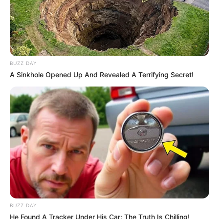
BUZZ DAY
A Sinkhole Opened Up And Revealed A Terrifying Secret!
BUZZ DAY
He Found A Tracker Under His Car: The Truth Is Chilling!