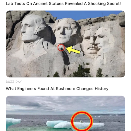
Lab Tests On Ancient Statues Revealed A Shocking Secret!
BUZZ DAY
What Engineers Found At Rushmore Changes History