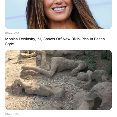
BUZZ DAY
Monica Lewinsky, 51, Shows Off New Bikini Pics In Beach
Style
BUZZ DAY