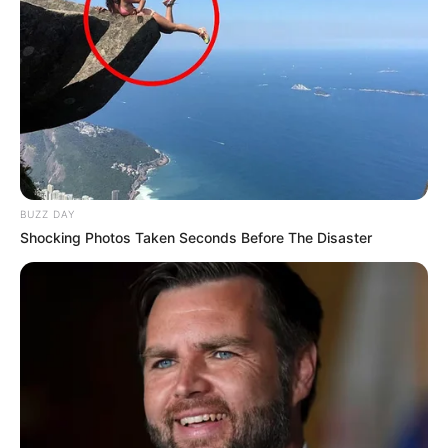
Turf 100% gratuit. Choisissez parmi les 38 pronostics de la
presse du jour et passez les à la « moulinette ».
Quelle est l’arrivée et qui est le cheval
gagnant du GNT 9EME ETAPE?
BUZZ DAY
Shocking Photos Taken Seconds Before The Disaster
9 – 5 – 11 – 7 – 12
Qui a donné le pronostic gagnant du jour ou le
plus proche de la vérité ?
Astro Sagittaire: e.Quinté en 6 chevaux à *161,20 €
(*PMU.fr)
Retrouvez également les principaux pronostics Quinté de