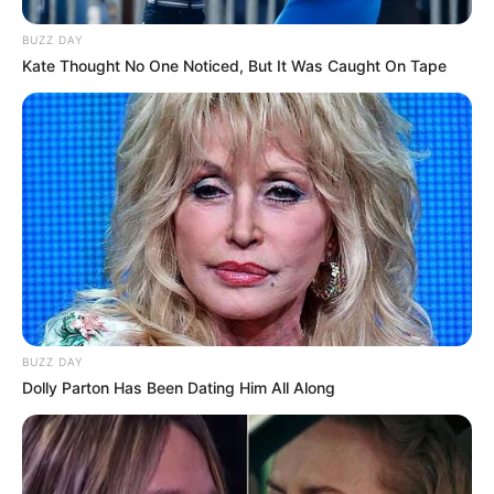
BUZZ DAY
Kate Thought No One Noticed, But It Was Caught On Tape
BUZZ DAY
Dolly Parton Has Been Dating Him All Along
Les courses d’autrefois au Mans