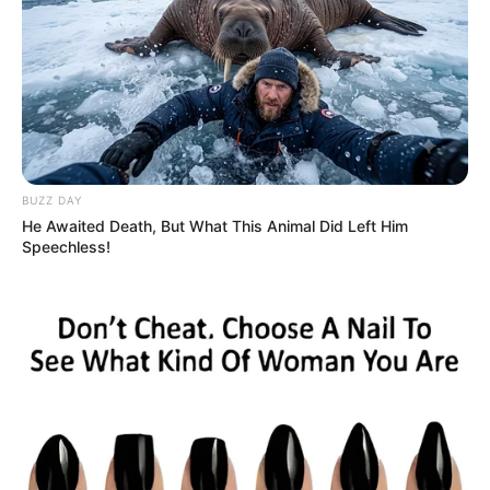
GNT 9EME ETAPE PRONOSTIC QUINTE
PMU 11-09-2024
BUZZ DAY
He Awaited Death, But What This Animal Did Left Him
Speechless!
Pronostic PMU et bruits d’écuries du jour au
MANS dans le GNT 9EME ETAPE ce 11
Septembre 2024