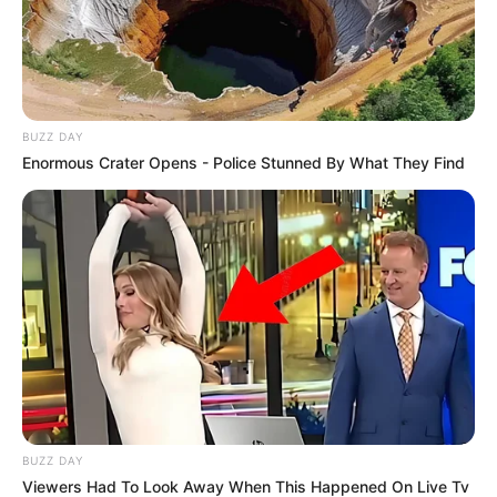
ce qui en fait l’un des favoris naturels de la course.
Cependant, ce cheval d’exception revient après une longue
absence de plus de trois mois et devra composer avec un
handicap de 50 mètres, un défi de taille face à la
concurrence redoutable.
BUZZ DAY
Même si ce retour à la compétition peut sembler délicat,
Enormous Crater Opens - Police Stunned By What They Find
Ino du Lupin a déjà prouvé qu’il est capable de
performances remarquables même après une longue
pause. Ferré pour cette rentrée, il prépare probablement
le meeting d’hiver, mais sa classe naturelle lui permet de
prétendre à une place dans la combinaison gagnante du
Quinté+.
Conclusion : Bien que son absence prolongée et le
handicap de 50 mètres réduisent ses chances de victoire,
Ino du Lupin a le talent pour décrocher une place dans les
cinq premiers.
BUZZ DAY
Viewers Had To Look Away When This Happened On Live Tv