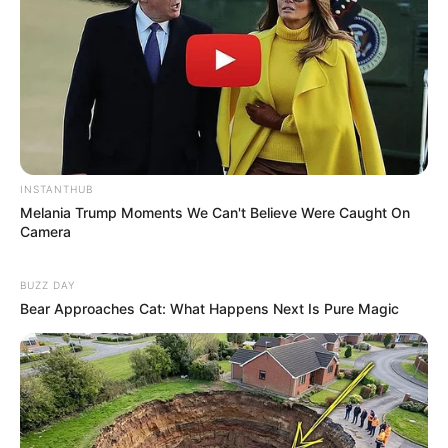
INSTANTHUB
Melania Trump Moments We Can't Believe Were Caught On
Camera
BUZZ DAY
Bear Approaches Cat: What Happens Next Is Pure Magic