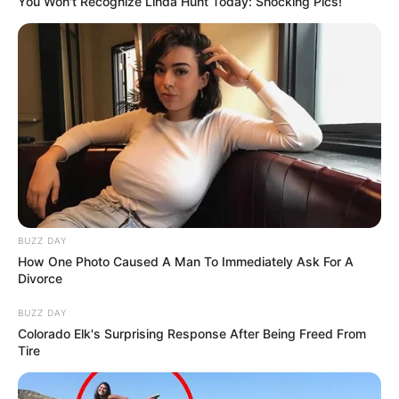
You Won't Recognize Linda Hunt Today: Shocking Pics!
7ème: 11 EUREKA VRIE
Les regrets ou en cas de non-partant: 12 HIDALGO DES
NOES et/ou 4 FLY TO THE MOON
Tous les Pronostics Spot du jour!
Une quarantaine de
pronostics de la meilleure presse du
PMU à consulter ici
!
BUZZ DAY
Synthèse incontournable du Quinté du jour
How One Photo Caused A Man To Immediately Ask For A
en 5 chevaux proposée par Logic-Prono
Divorce
BUZZ DAY
Nouveau!
Obtenez en quelques secondes le meilleur
Colorado Elk's Surprising Response After Being Freed From
pronostic Quinté du jour. Grâce à cette nouvelle version de
Tire
LOGIC-PRONO, le simulateur automatique de pronostics
PMU. Véritable service en or offert aux parieurs, pour un