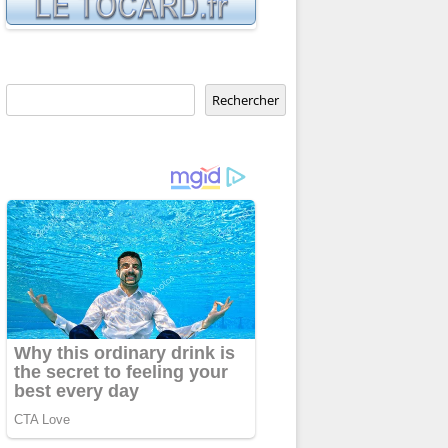
Rechercher
Rechercher