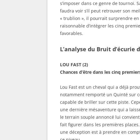
s’imposer dans ce genre de tournoi. S
faudra voir s’il peut retrouver son mei
« trublion », il pourrait surprendre e
raisonnable d’intégrer les cinq premier
favorables.
L’analyse du Bruit d’écurie 
LOU FAST (2)
Chances d’être dans les cinq premier
Lou Fast est un cheval qui a déjà prou
notamment remporté un Quinté sur ce 
capable de briller sur cette piste. C
une dernière mésaventure qui a laissé
le terrain souple annoncé lui convient b
fait figurer dans les premières places
une déception est à prendre en compte,
ce niveau.