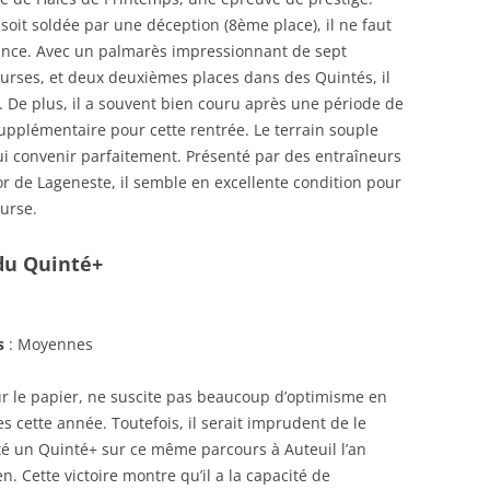
 soit soldée par une déception (8ème place), il ne faut
mance. Avec un palmarès impressionnant de sept
ourses, et deux deuxièmes places dans des Quintés, il
. De plus, il a souvent bien couru après une période de
upplémentaire pour cette rentrée. Le terrain souple
ui convenir parfaitement. Présenté par des entraîneurs
r de Lageneste, il semble en excellente condition pour
ourse.
du Quinté+
s
: Moyennes
sur le papier, ne suscite pas beaucoup d’optimisme en
 cette année. Toutefois, il serait imprudent de le
rté un Quinté+ sur ce même parcours à Auteuil l’an
n. Cette victoire montre qu’il a la capacité de