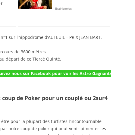
 n°1 sur l’hippodrome d’AUTEUIL – PRIX JEAN BART.
arcours de 3600 mètres.
 au départ de ce Tiercé Quinté.
nous sur Facebook pour voir les Astro Gagnants des jours précé
et coup de Poker pour un couplé ou 2sur4
être pour la plupart des turfistes l’incontournable
i par notre coup de poker qui peut venir pimenter les