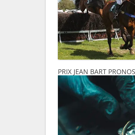
PRIX JEAN BART PRONOS