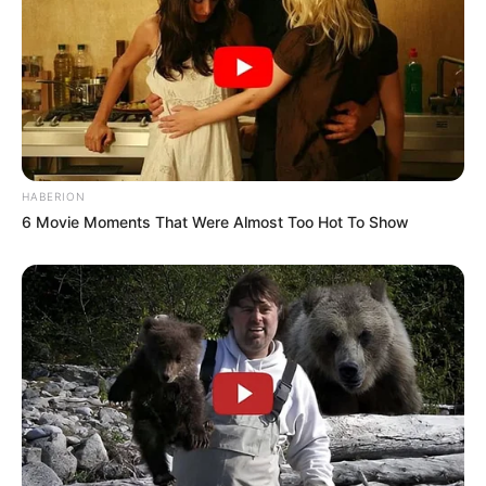
PMU PLAY
Retrouvez tous les jours les
pronostics de la presse sur
cette page
.
Vincennes les courses du PMU d’antan
HABERION
6 Movie Moments That Were Almost Too Hot To Show