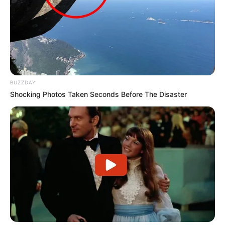
Quelle est l’arrivée et qui est le cheval
gagnant du PRONOSTIC QUINTÉ PRIX JEAN-
YVES LECUYER ?
3 – 13 – 12 – 5 – 15
Retrouvez également les principaux pronostics Quinté de
BUZZDAY
la presse, ainsi qu’une synthèse du Tiercé Quarté Quinté
Shocking Photos Taken Seconds Before The Disaster
réalisée avec les meilleurs pronostiqueurs du moment, voir
un peu plus bas sur cette même page.
Le pronostic étant établi 24 heures à l’avance, il est
préférable de venir vérifier celui-ci quelques minutes avant
le départ. Car dans le cas de non-partant le pronostic est
susceptible d’évoluer jusqu’à 15 minutes avant la course
du Tiercé Quarté Quinté.
Pour vous aider à faire votre prono n’hésitez pas à utiliser
notre logiciel de
Pronostics-Spot
ou bien notre
logiciel-Turf
ils ont l’avantage d’être gratuits.