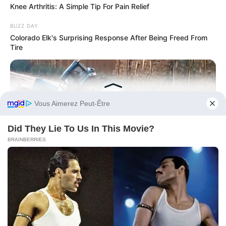
Knee Arthritis: A Simple Tip For Pain Relief
BUZZ DAY
Colorado Elk's Surprising Response After Being Freed From
Tire
Before You Go
BUZZDAY
He Was Just A Step Away From Death: Makes You Cry And
Laugh