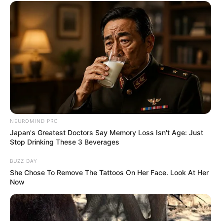
Quinté+ Vincennes : trois profils à suivre de
très près
À l’heure du choix, 13 LORD DELO semble disposer des
arguments les plus solides pour viser la victoire grâce à sa
forme éclatante et à son excellente réussite dans cette
catégorie. Ensuite, 3 LOUIS VITTON MIJO représente une
candidature séduisante grâce à sa qualité confirmée au
NEUROMIND PRO
plus haut niveau et à ses récents progrès en sagesse.
Japan's Greatest Doctors Say Memory Loss Isn't Age: Just
Stop Drinking These 3 Beverages
Enfin, 5 EVERY TIME WINNER conserve une belle possibilité
pour les places grâce à sa régularité, sa polyvalence et son
BUZZ DAY
expérience sur les parcours de Vincennes. Ainsi, ces trois
She Chose To Remove The Tattoos On Her Face. Look At Her
concurrents méritent une attention particulière dans
Now
l’analyse de ce Quinté+ très disputé.
Top Chevaux de la PRESSE PMU PLAY