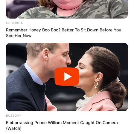
HABERION
Remember Honey Boo Boo? Better To Sit Down Before You
See Her Now
BUZZDAY
Embarrassing Prince William Moment Caught On Camera
(Watch)