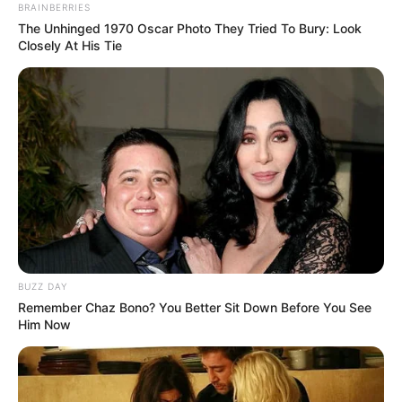
BRAINBERRIES
The Unhinged 1970 Oscar Photo They Tried To Bury: Look
Closely At His Tie
BUZZ DAY
Remember Chaz Bono? You Better Sit Down Before You See
Him Now
PRONOSTIC QUINTÉ de la meilleure presse