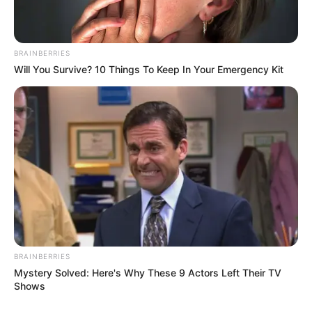
largement les moyens de terminer parmi les quatre
premiers. De plus, une place sur le podium apparaît
parfaitement envisageable dans un tel contexte.
BRAINBERRIES
Will You Survive? 10 Things To Keep In Your Emergency Kit
BRAINBERRIES
Mystery Solved: Here's Why These 9 Actors Left Their TV
Shows