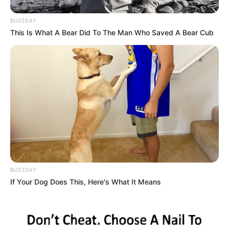
BUZZDAY
This Is What A Bear Did To The Man Who Saved A Bear Cub
BUZZDAY
If Your Dog Does This, Here's What It Means