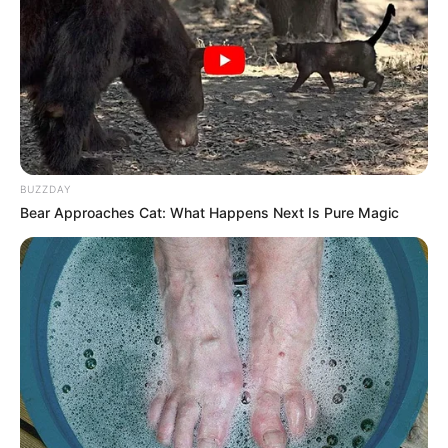
Astro Quinté : découvrez le ou les signes les
plus chanceux du jour
BUZZDAY
Bear Approaches Cat: What Happens Next Is Pure Magic