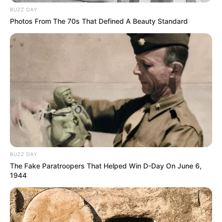
BUZZ DAY
Photos From The 70s That Defined A Beauty Standard
BUZZ DAY
The Fake Paratroopers That Helped Win D-Day On June 6,
1944