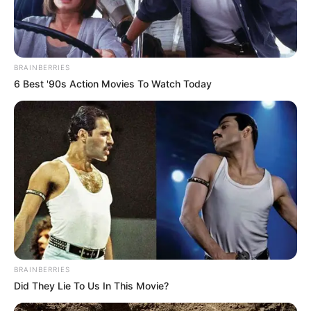
intégrer la bonne combinaison.
D’abord, il avait obtenu une encourageante quatrième
place dans un lot similaire. Ensuite, il a déjà démontré sa
BRAINBERRIES
compétitivité sur ce parcours ainsi que sur les différents
6 Best '90s Action Movies To Watch Today
tracés de Vincennes. De plus, son profil de cheval généreux
lui permet souvent de fournir son effort jusqu’au bout.
Sa polyvalence constitue un avantage appréciable. Même
face à une opposition relevée, il conserve la capacité de
saisir la moindre opportunité. Ainsi, avec un parcours
limpide et bien construit, il peut parfaitement venir
accrocher une quatrième ou une cinquième place. Dès
lors, sa candidature mérite une attention particulière pour
les amateurs de combinaisons élargies.
BRAINBERRIES
3 LOUIS VITTON MIJO : une qualité certaine
Did They Lie To Us In This Movie?
malgré un manque de fiabilité