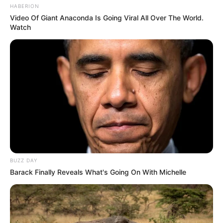
HABERION
Video Of Giant Anaconda Is Going Viral All Over The World.
Watch
Le Pronostic PMU du Quinté du jour en 7
chevaux du PRIX JEAN-YVES LECUYER
1er: 13 LORD DELO
2ème: 5 EVERY TIME WINNER
3ème: 3 LOUIS VITTON MIJO
4ème: 11 LUNELLA LEMAN
5ème: 14 KATCHI QUICK
BUZZ DAY
6ème: 12 KEY OF LOVE
Barack Finally Reveals What's Going On With Michelle
7ème: 15 LITTLE BROWN
Les regrets ou en cas de non-partant : 7 MACAHAN et/ou 4
OMERTA BOKO