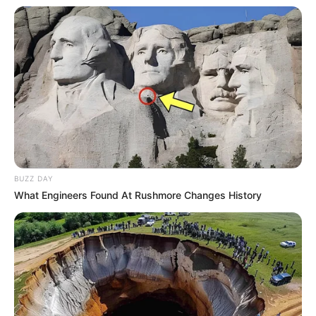
BUZZ DAY
What Engineers Found At Rushmore Changes History