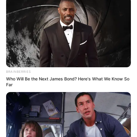
principaux prétendants au succès. Par ailleurs, ses
précédentes victoires à Vincennes, notamment dans une
course B puis dans un Groupe III, témoignent de son
aptitude à évoluer face à une opposition relevée.
Autre élément favorable, son association avec Jean-Michel
Bazire constitue un sérieux atout. Cette entente a déjà
porté ses fruits et renforce encore sa candidature. Dès
lors, si le déroulement de course lui est favorable et qu’il
demeure dans les bonnes allures, il semble capable de
BRAINBERRIES
jouer un tout premier rôle.
Who Will Be the Next James Bond? Here's What We Know So
Far
5 EVERY TIME WINNER : un candidat crédible
pour les places
5 EVERY TIME WINNER apparaît comme un concurrent
sérieux pour les accessits. Certes, sa marge de manœuvre
n’est pas immense dans cette catégorie. Néanmoins, il
possède plusieurs arguments solides pour espérer