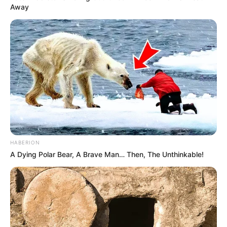
Away
HABERION
A Dying Polar Bear, A Brave Man… Then, The Unthinkable!
Le Pronostic PMU du Quinté du jour en 7
chevaux du PRIX FEDERATION DES COURSES
DU CENTRE-EST