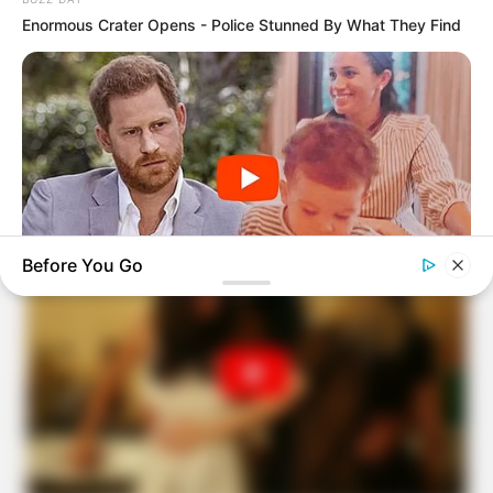
Enormous Crater Opens - Police Stunned By What They Find
Before You Go
BUZZ DAY
The Truth About Archie They Couldn't Hide Any Longer