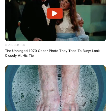
BRAINBERRIES
The Unhinged 1970 Oscar Photo They Tried To Bury: Look
Closely At His Tie