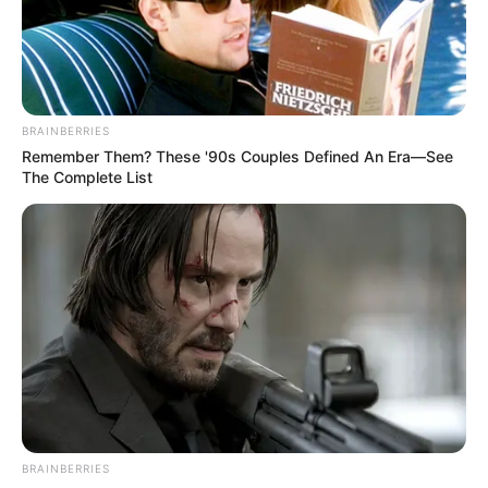
Course de Plat, pour un parcours de 2000 mètres.
Le Quinté du jour ce sont 15 Partants au départ de ce
Tiercé Quinté.
pour voir les Astro Gagnants des jours précédents.****
BRAINBERRIES
Remember Them? These '90s Couples Defined An Era—See
The Complete List
Découvrez nos
Outils PMU PLAY gratuits
: Le
Top chevaux du Quinté du jour et le comparateur de
pronostics Quinté+, des aides pour mieux jouer.
Pronostic Quinté et sa Base Prono, pour un
couplé ou 2sur4 dans le PRIX FEDERATION
DES COURSES DU CENTRE-EST
Notre super base prono qui sera peut-être pour la plupart
des turfistes l’incontournable base fiable de ce quinté du
BRAINBERRIES
jour, suivi par notre coup de poker qui peut venir pimenter