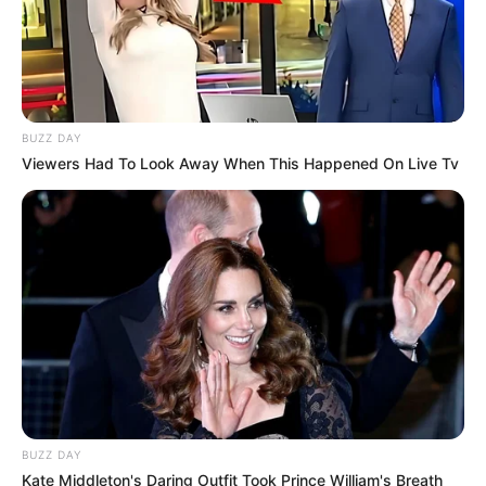
BUZZ DAY
Viewers Had To Look Away When This Happened On Live Tv
Découvrez le Cheval du jour
BUZZ DAY
Kate Middleton's Daring Outfit Took Prince William's Breath