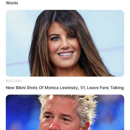
Words
Pronostics PMU PLAY de la presse du Quinté
le Turf complet
Retrouvez tous les jours les
pronostics de la presse sur
cette page
.
BUZZ DAY
New Bikini Shots Of Monica Lewinsky, 51, Leave Fans Talking