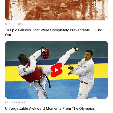
plein progrès, capable de confirmer son potentiel. De son
côté,
MARCHEMALO (9)
offre des garanties solides grâce à
sa régularité et son expérience dans ce type d’épreuve.
Enfin,
MEAUTIS (14)
représente le profil spéculatif
BRAINBERRIES
intéressant, capable de venir pimenter les rapports.
10 Epic Failures That Were Completely Preventable — Find
Dès lors, ces trois concurrents forment une base de
Out
réflexion logique, dans une course où la constance, la
forme et les petits détails feront toute la différence.
…
Top Chevaux de la PRESSE PMU PLAY
Astro Quinté : découvrez le ou les signes les
BRAINBERRIES
plus chanceux du jour
Unforgettable Awkward Moments From The Olympics