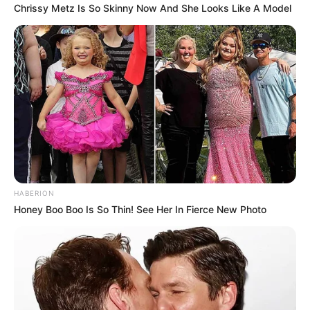
Synthèse incontournable du Quinté du jour
Chrissy Metz Is So Skinny Now And She Looks Like A Model
en 5 chevaux proposée par Logic-Prono
Nouveau!
Obtenez en quelques secondes le meilleur
pronostic Quinté du jour. Grâce à cette nouvelle version de
LOGIC-PRONO, le simulateur automatique de pronostics
PMU PLAY. Véritable service en or offert aux parieurs, pour
un Turf 100% gratuit. Choisissez parmi les 38 pronostics de
la presse du jour et passez les à la « moulinette ».
HABERION
Honey Boo Boo Is So Thin! See Her In Fierce New Photo
Retrouvez également les principaux pronostics Quinté de
la presse, ainsi qu’une synthèse du Tiercé Quarté Quinté
réalisée avec les meilleurs pronostiqueurs du moment, voir
un peu plus bas sur cette même page.
Le pronostic étant établi 24 heures à l’avance, il est