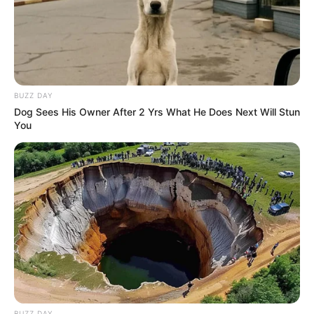
BUZZ DAY
Dog Sees His Owner After 2 Yrs What He Does Next Will Stun
You
BUZZ DAY