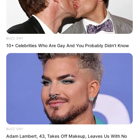
préférable de venir vérifier celui-ci quelques minutes avant
le départ. Car dans le cas de non-partant le pronostic est
susceptible d’évoluer jusqu’à 15 minutes avant la course
du Tiercé Quarté Quinté.
Pour vous aider à faire votre prono n’hésitez pas à utiliser
notre logiciel de
Pronostics-Spot
ou bien notre
logiciel-Turf
BUZZ DAY
ils ont l’avantage d’être gratuits.
10+ Celebrities Who Are Gay And You Probably Didn't Know
BUZZ DAY
Adam Lambert, 43, Takes Off Makeup, Leaves Us With No