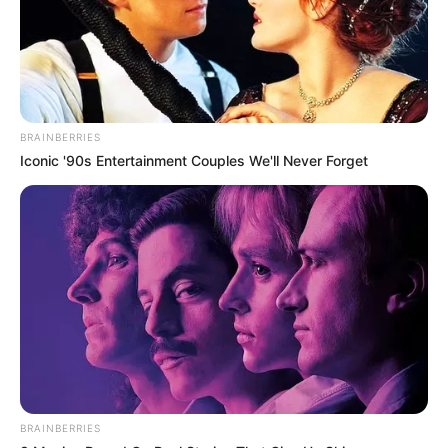
D’ailleurs, leurs dernières performances et leurs conditions
de course permettent d’envisager un rôle actif à l’arrivée.
Dès lors, leur analyse détaillée s’impose pour affiner les
bases de jeu.
HUMAN EVOLUTION (7) – UNE BASE TRÈS
BRAINBERRIES
SÉRIEUSE EN PLEINE ASCENSION
Iconic '90s Entertainment Couples We'll Never Forget
HUMAN EVOLUTION (7)
arrive dans ce rendez-vous avec
une condition jugée optimale. En effet, il vient de montrer
sa compétitivité à ce niveau sur la PSF de Chantilly, ce qui
confirme son adaptation aux lots bien composés. De plus,
son entourage souligne un cheval en pleine forme, avec un
moral intact et des moyens encore inexploités.
Le changement d’hippodrome et de surface ne constitue
pas un obstacle, bien au contraire. Ainsi, il a déjà prouvé
sa capacité à bien faire sur le gazon, ce qui renforce sa
BRAINBERRIES