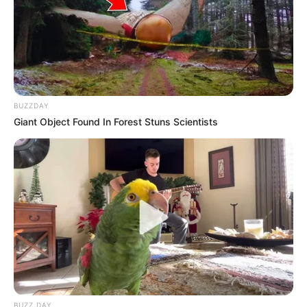
Le Télégramme de Brest : 8 – 1 – 3 – 5 – 11 – 9 – 4 – 12
Les 7 de week-end : 11 – 4 – 1 – 8 – 7 – 9 – 3 – 5
Midi-Libre : 8 – 1 – 3 – 7 – 5 – 11 – 4 – 2
Nice Matin : 11 – 3 – 8 – 6 – 2 – 7 – 5 – 1
Nve. Rep. Centre-Ouest : 7 – 5 – 4 – 1 – 3 – 8 – 11 – 6
Ouest-France : 11 – 3 – 4 – 1 – 8 – 6 – 7 – 5
BUZZDAY
Paris Normandie : 1 – 8 – 3 – 4 – 5 – 12 – 11 – 10
Giant Object Found In Forest Stuns Scientists
Paris Turf : 8 – 5 – 4 – 1 – 3 – 7 – 11 – 6
République des Pyrénées : 8 – 4 – 3 – 6 – 11 – 5 – 1 – 7
Scoopdyga : 11 – 7 – 8 – 3 – 6 – 1 – 5 – 12
Spécial-Dernière : 8 – 5 – 6 – 11 – 7 – 3 – 1 – 14
Tiercé-Magazine : 5 – 7 – 8 – 1 – 6 – 11 – 12 – 4
Turfomania M : 3 – 1 – 11 – 4 – 8 – 2 – 7 – 9
Tropiques-FM : 11 – 8 – 7 – 1 – 3 – 5 – 16 – 4
Week-End : 7 – 8 – 3 – 11 – 5 – 4 – 6 – 1
Ticket-Turf : 8 – 11 – 1 – 3 – 5 – 6 – 16 – 13
Top-Pronos : 11 – 8 – 3 – 5 – 1 – 4 – 7 – 6
ZEturf : 11 – 8 – 16 – 7 – 5 – 6 – 3 – 4
BUZZ DAY