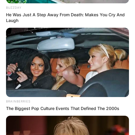
BUZZDAY
He Was Just A Step Away From Death: Makes You Cry And
Laugh
BUZZDAY
Chrissy Metz Is So Skinny Now And She Looks Like A Model
BRAINBERRIES
The Biggest Pop Culture Events That Defined The 2000s
Le Pronostic PMU du Quinté du jour en 7
chevaux du PRIX LE JOURNAL « LE
VEINARD »