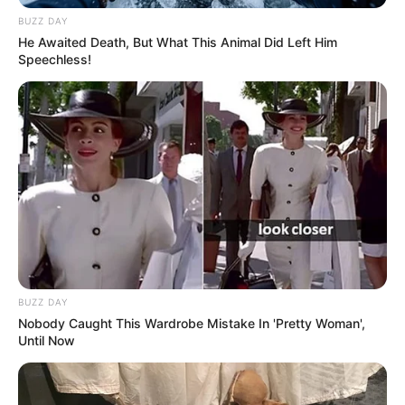
BUZZ DAY
He Awaited Death, But What This Animal Did Left Him
Speechless!
KENO NUMEROS CHANCE DU JOUR
Le Pronostic PMU du Quinté du jour en 7
chevaux du GRAND PRIX DE LA VILLE DE
CABOURG
1er: 1 HERADAMES
2ème: 10 FIESTA DU BELVER
3ème: 16 HAPPY VALLEY
4ème: 2 INFANT PERRINE
5ème: 4 GHOSTBUSTER
BUZZ DAY
6ème: 6 FIRST DU BOIS
Nobody Caught This Wardrobe Mistake In 'Pretty Woman',
Until Now
7ème: 8 FALCO DES ROCHERS
Le regret ou en cas de non-partant: 15 EQUINOXE JIEL