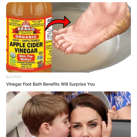
La Provence : 1 – 2 – 4 – 6 – 10 – 16 – 13 – 8
La République du Centre : 1 – 2 – 15 – 16 – 6 – 4 – 10 – 13
La Voix du Nord : 1 – 2 – 6 – 4 – 8 – 10 – 16 – 13
Le Courrier Picard : 16 – 2 – 4 – 1 – 6 – 15 – 13 – 10
Le Dauphiné Libéré : 1 – 16 – 6 – 13 – 2 – 4 – 15 – 9
Le Matin de Lausanne : 1 – 16 – 4 – 2 – 15 – 6 – 8 – 13
Le Parisien : 1 – 16 – 4 – 6 – 2 – 8 – 13 – 10
Pronostic PMU presse du quinté ou tuyau
du jour (la suite)
BUZZDAY
Vinegar Foot Bath Benefits Will Surprise You
Le Progrès de Lyon : 2 – 6 – 16 – 4 – 1 – 10 – 15 – 13
Le Quotidien de la Réunion : 1 – 8 – 2 – 10 – 6 – 16 – 15 – 4
Le Télégramme de Brest : 4 – 1 – 2 – 13 – 16 – 6 – 8 – 15
Les 7 de week-end : 2 – 1 – 4 – 16 – 6 – 10 – 8 – 13
Midi-Libre : 2 – 4 – 1 – 16 – 15 – 13 – 10 – 6
Nice Matin : 1 – 2 – 16 – 13 – 6 – 4 – 15 – 10
Nve. Rep. Centre-Ouest : 1 – 2 – 13 – 6 – 4 – 8 – 16 – 15