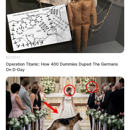
Une quarantaine de pronostics de la meilleure presse du
PMU à consulter un peu plus bas sur cette même page.
Synthèse incontournable du Quinté du jour
en 5 chevaux proposée par Logic-Prono
Nouveau!
Obtenez en quelques secondes le meilleur
BUZZDAY
pronostic Quinté du jour. Grâce à cette nouvelle version de
Operation Titanic: How 400 Dummies Duped The Germans
LOGIC-PRONO, le simulateur automatique de pronostics
On D-Day
PMU. Véritable service en or offert aux parieurs, pour un
Turf 100% gratuit. Choisissez parmi les 38 pronostics de la
presse du jour et passez les à la « moulinette ».
Quelle est l’arrivée et qui est le cheval