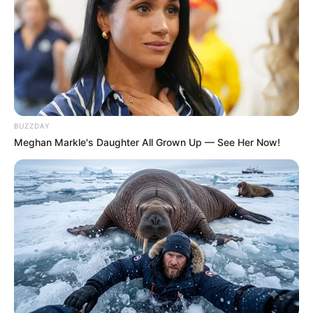
BUZZDAY
Meghan Markle's Daughter All Grown Up — See Her Now!