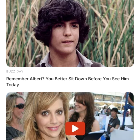
Le concours de
CanalTurf
Très grand concours de
Geny-Courses
super concours de
Pronosoft
Participez au concours de
Turf-fr
Concours de
Zone-Turf
Forum du Turf
Partez à la recherche des tuyaux et bruits d’écuries du
BUZZ DAY
quinté du jour donnés par les meilleurs turfistes, en allant
Remember Albert? You Better Sit Down Before You See Him
glaner les infos sur les différents lieux d’échanges de
Today
pronostic que la toile vous propose; ci-dessous la liste des
plus importants forum de Turf.
Le Forum Turf de
TURF-FR
Un Forum Turf de
TURFOO
Le Forum Turf de
ZONE-TURF