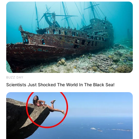
pourrez y trouver pêle-mêle: La base quinté en béton. Des
pronostics, des conseils de jeux. La possibilité de suivre les
courses avec les commentaires en direct. Des cotes
actualisées ainsi que le programme PMU complet du jour
et du lendemain. Des résultats de chaque arrivées avec les
rapports pour chaque type de jeux, les photos d’arrivées,
un forum pour échanger avec d’autres joueurs sur des
pronos ou bien des conseils, etc…
Jouez chez
Betclic-Turf
BUZZ DAY
Le pari chez
France-Pari-Turf
Scientists Just Shocked The World In The Black Sea!
Les paris chez
Geny-Courses
Pariez chez
ZeTurf