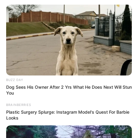
Aller
au
AU PETIT PARIEUR
contenu
Pronostic Gratuit du Tiercé Quinté PMU du jour
Menu
BUZZ DAY
Dog Sees His Owner After 2 Yrs What He Does Next Will Stun
You
BRAINBERRIES
Plastic Surgery Splurge: Instagram Model's Quest For Barbie
Looks