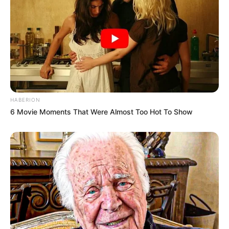
du Tiercé Quarté Quinté.
Pour vous aider à faire votre prono n’hésitez pas à utiliser
notre logiciel de
Pronostics-Spot
ou bien notre
logiciel-Turf
ils ont l’avantage d’être gratuits.
HABERION
6 Movie Moments That Were Almost Too Hot To Show