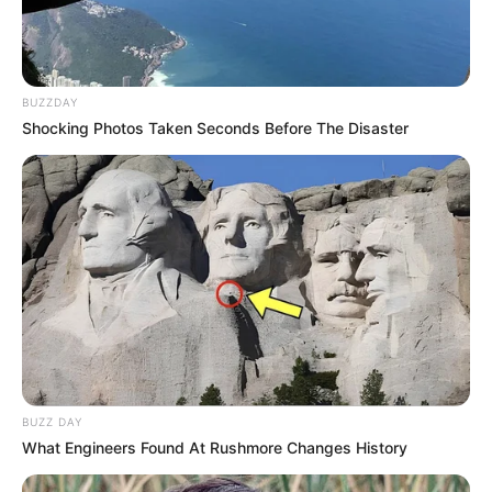
BUZZDAY
Shocking Photos Taken Seconds Before The Disaster
Les Concours ou Challenges du Turf
Si vous êtes un compétiteur ou une compétitrice dans
l’âme, c’est le moment de vous mesurer à d’autres
pronostiqueurs en participant à des concours ou
challenges du Turf, ils sont principalement proposés sur la
course du Quinté, avec cerise sur le gâteau la possibilité
dans certains cas de gagner des lots.
BUZZ DAY
What Engineers Found At Rushmore Changes History
Quelques sites organisateurs de concours Turf: