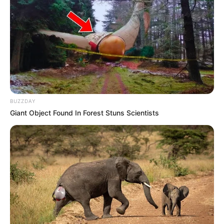
PRIX DE LA VILLE DE CABOURG
PRONOSTIC PMU 21-07-2023
BUZZDAY
Giant Object Found In Forest Stuns Scientists
Pronostic PMU et bruits d’écuries du
Tiercé Quinté du jour pour le GRAND
PRIX DE LA VILLE DE CABOURG ce 21