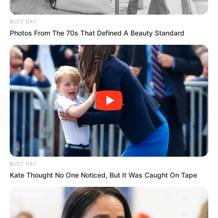
dans le Quinté du PMU.
BUZZ DAY
Notre Base Quinté:
1 HERADAMES
Photos From The 70s That Defined A Beauty Standard
Notre Coup de Poker:
10 FIESTA DU BELVER
Le Bruit d’écurie:
13 HIDALGO DES NOES
Qui sait pour un beau Couplé combiné en 3 chevaux
Gagnant et/ou Placé.
…
Découvrez le Cheval du jour
BUZZ DAY
Kate Thought No One Noticed, But It Was Caught On Tape