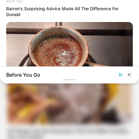
BUZZ DAY
Barron's Surprising Advice Made All The Difference For
Donald
Before You Go
BUZZ DAY
This Liquid Causes Cancer And We Drink It Every Day