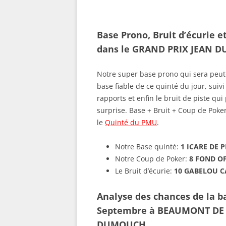
Base Prono, Bruit d’écurie 
dans le GRAND PRIX JEAN
Notre super base prono qui sera peut-
base fiable de ce quinté du jour, suiv
rapports et enfin le bruit de piste qu
surprise. Base + Bruit + Coup de Pok
le
Quinté du PMU
.
Notre Base quinté:
1 ICARE DE P
Notre Coup de Poker:
8 FOND O
Le Bruit d’écurie:
10 GABELOU C
Analyse des chances de la b
Septembre à BEAUMONT DE
DUMOUCH