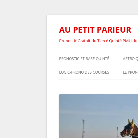
Aller
au
contenu
AU PETIT PARIEUR
Pronostic Gratuit du Tiercé Quinté PMU du
PRONOSTIC ET BASE QUINTÉ
ASTRO Q
LOGIC-PRONO DES COURSES
LE PRON