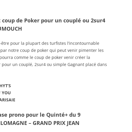
et coup de Poker pour un couplé ou 2sur4
 DUMOUCH
être pour la plupart des turfistes l’incontournable
i par notre coup de poker qui peut venir pimenter les
i pourra comme le coup de poker venir créer la
er pour un couplé, 2sur4 ou simple Gagnant placé dans
HYT’S
F YOU
ARISAIE
ase prono pour le Quinté+ du 9
 LOMAGNE – GRAND PRIX JEAN