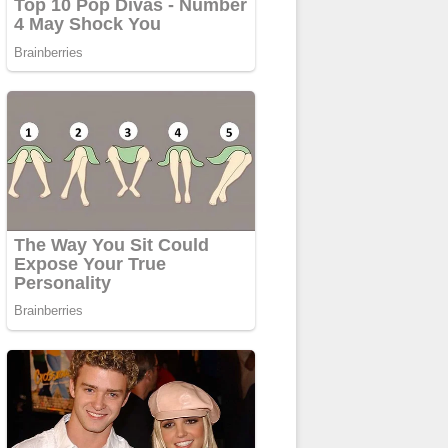
 précédents.****