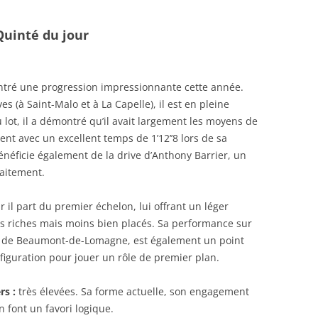
Quinté du jour
ontré une progression impressionnante cette année.
 (à Saint-Malo et à La Capelle), il est en pleine
u lot, il a démontré qu’il avait largement les moyens de
nt avec un excellent temps de 1’12’’8 lors de sa
bénéficie également de la drive d’Anthony Barrier, un
faitement.
r il part du premier échelon, lui offrant un léger
us riches mais moins bien placés. Sa performance sur
le de Beaumont-de-Lomagne, est également un point
configuration pour jouer un rôle de premier plan.
rs :
très élevées. Sa forme actuelle, son engagement
n font un favori logique.