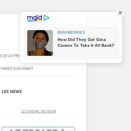
 DE LA PRESSE
PARIEZ SUR UNIBET
LES NEWS
LE CHEVAL DU JOUR