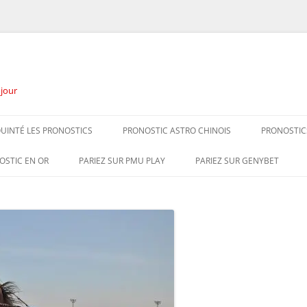
 jour
UINTÉ LES PRONOSTICS
PRONOSTIC ASTRO CHINOIS
PRONOSTICS
OSTIC EN OR
PARIEZ SUR PMU PLAY
PARIEZ SUR GENYBET