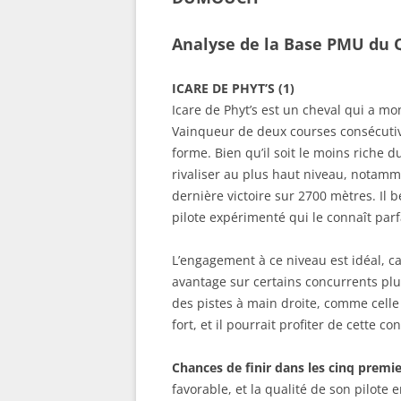
Analyse de la Base PMU du 
ICARE DE PHYT’S (1)
Icare de Phyt’s est un cheval qui a m
Vainqueur de deux courses consécutives
forme. Bien qu’il soit le moins riche d
rivaliser au plus haut niveau, notamme
dernière victoire sur 2700 mètres. Il 
pilote expérimenté qui le connaît par
L’engagement à ce niveau est idéal, ca
avantage sur certains concurrents pl
des pistes à main droite, comme cel
fort, et il pourrait profiter de cette 
Chances de finir dans les cinq premie
favorable, et la qualité de son pilote e