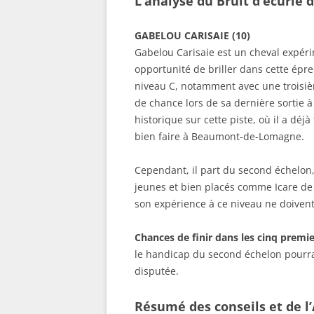
L’analyse du Bruit d’écurie 
GABELOU CARISAIE (10)
Gabelou Carisaie est un cheval expéri
opportunité de briller dans cette épr
niveau C, notamment avec une troisième
de chance lors de sa dernière sortie à
historique sur cette piste, où il a déj
bien faire à Beaumont-de-Lomagne.
Cependant, il part du second échelon,
jeunes et bien placés comme Icare de P
son expérience à ce niveau ne doivent
Chances de finir dans les cinq premi
le handicap du second échelon pourra
disputée.
Résumé des conseils et de l