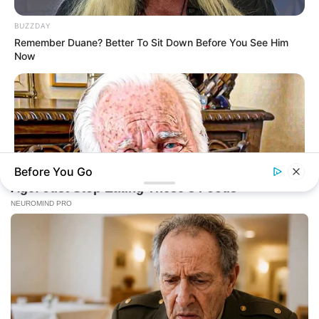
BUZZDAY
Remember Duane? Better To Sit Down Before You See Him
Now
Before You Go
BUZZ DAY
The Tragedy Of Robert Wagner Is Truly Very Sad