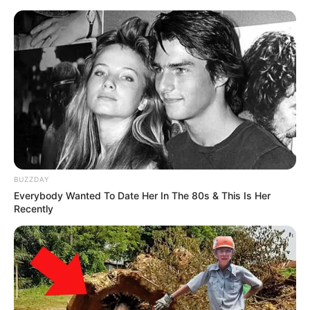
BUZZDAY
Everybody Wanted To Date Her In The 80s & This Is Her
Recently