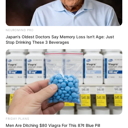
NEUROMIND PRO
Japan's Oldest Doctors Say Memory Loss Isn't Age: Just
Stop Drinking These 3 Beverages
FRIDAY PLANS
Men Are Ditching $80 Viagra For This 87¢ Blue Pill