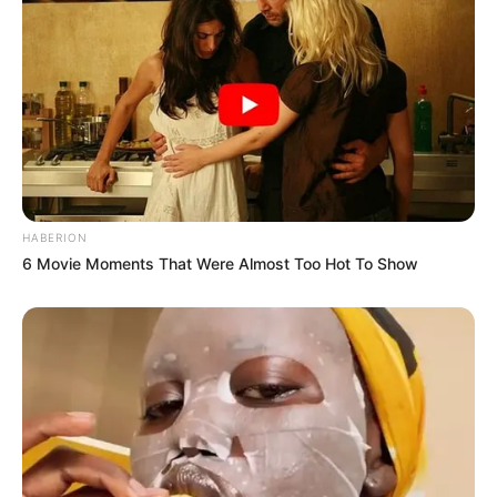
L’indépendant : 4 – 14 – 11 – 16 – 3 – 6 – 13 – 10
L’Yonne Républicaine : 4 – 10 – 3 – 16 – 6 – 9 – 13 – 11
La Marseillaise : 16 – 4 – 11 – 3 – 6 – 10 – 14 – 13
La Montagne : 4 – 16 – 14 – 11 – 3 – 6 – 9 – 13
La Provence : 6 – 16 – 4 – 3 – 11 – 14 – 13 – 10
La République du Centre : 4 – 16 – 13 – 6 – 3 – 10 – 11 – 9
La Voix du Nord : 10 – 16 – 4 – 14 – 3 – 6 – 9 – 13
Le Courrier Picard : 16 – 11 – 4 – 13 – 14 – 10 – 3 – 6
Le Dauphiné Libéré : 3 – 10 – 16 – 6 – 9 – 4 – 11 – 5
HABERION
Le Matin de Lausanne : 16 – 3 – 6 – 14 – 13 – 4 – 10 – 9
6 Movie Moments That Were Almost Too Hot To Show
Le Parisien : 16 – 10 – 4 – 6 – 3 – 11 – 14 – 13