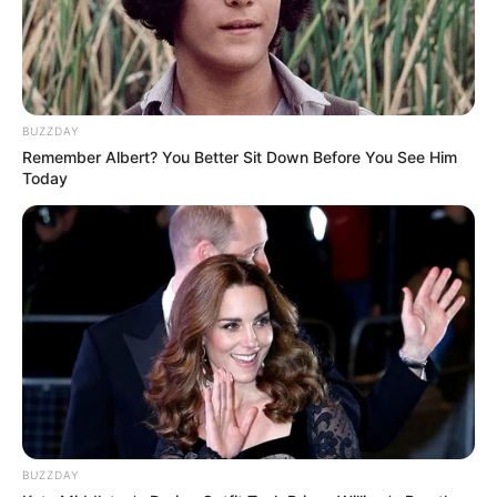
Les regrets ou en cas de non-partant: 16 KARMA D’AIRY
et/ou 5 TOUGH TIMES
Tous les Pronos Spot du jour!
BUZZDAY
Remember Albert? You Better Sit Down Before You See Him
Today
Une quarantaine de pronostics de la meilleure presse du
PMU à consulter un peu plus bas sur cette même page.
Synthèse incontournable du Quinté du jour
en 5 chevaux proposée par Logic-Prono
Obtenez en quelques secondes le meilleur pronostic
Quinté du jour. Grâce à cette nouvelle version de LOGIC-
PRONO le simulateur automatique de pronostics PMU.
Véritable service en or offert aux parieurs, pour un Turf
100% gratuit. Choisissez parmi les 38 pronostics de la
BUZZDAY