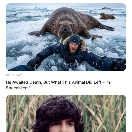
Le Pronostic en 7 chevaux pour le PRIX
ALADDIN
BUZZ DAY
He Awaited Death, But What This Animal Did Left Him
1er: 4 WORTH IT
Speechless!
2ème: 8 SECRET DE MAINE
3ème: 9 KRANEUR
4ème:
10 KIMLEEN ST ELOI
5ème: 3 SOIE DE COEUR
6ème: 13 MACCARELLU
7ème: 14 KALLIA