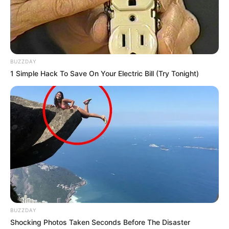
couplé gagnant ou 2sur4 dans le Tiercé Quinté du PMU.
Notre Base Quinté:
4 WORTH IT
Notre Coup de Poker:
8 SECRET DE MAINE
Le Bruit d’écurie:
9 KRANEUR
BUZZDAY
1 Simple Hack To Save On Your Electric Bill (Try Tonight)
…
Découvrez le Cheval du jour
BUZZDAY
Shocking Photos Taken Seconds Before The Disaster