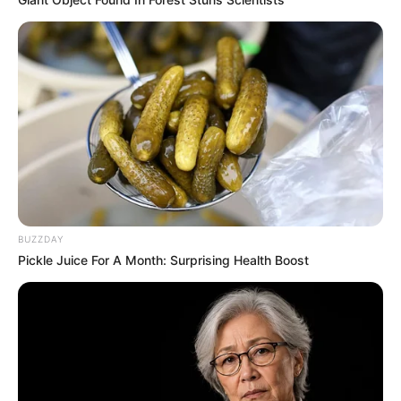
BUZZDAY
Pickle Juice For A Month: Surprising Health Boost