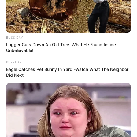
BUZZ DAY
Logger Cuts Down An Old Tree. What He Found Inside
Unbelievable!
BUZZDAY
Eagle Catches Pet Bunny In Yard -Watch What The Neighbor
Did Next