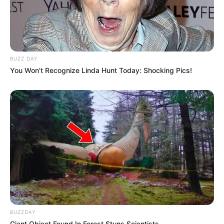
BUZZ DAY
You Won't Recognize Linda Hunt Today: Shocking Pics!
BUZZDAY
Giant Object Found In Forest Stuns Scientists