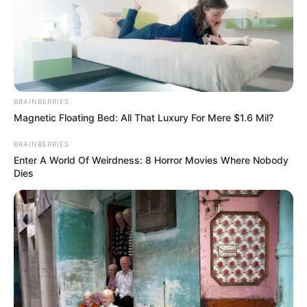
BRAINBERRIES
Magnetic Floating Bed: All That Luxury For Mere $1.6 Mil?
BRAINBERRIES
Enter A World Of Weirdness: 8 Horror Movies Where Nobody
Dies