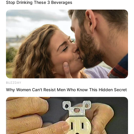
Stop Drinking These 3 Beverages
Tiercé Quarté Quinté en réunion 1 sur l’hippodrome
d’AUTEUIL – PRIX ALADDIN.
Sauts de haies pour un parcours de 3600 mètres.
Le Tiercé Quinté du jour ce sont 16 Partants au départ de
cette course du PMU.
Base prono, Bruit d’écurie et coup de Poker
pour un couplé ou 2sur4 dans le PRIX
ALADDIN
BUZZDAY
Why Women Can't Resist Men Who Know This Hidden Secret
Notre super base prono PMU qui sera peut-être pour la
plupart des turfistes l’incontournable base fiable de ce
quinté du jour, suivi par notre coup de poker qui peut
venir pimenter les rapports et enfin le bruit de piste qui
pourra comme le coup de poker venir créer la surprise.
Base + Bruit + Coup de Poker soit 3 chevaux en or pour un