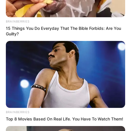
BRAINBERRIES
15 Things You Do Everyday That The Bible Forbids: Are You
Guilty?
Pronostic presse du quinté ou tuyau du jour (la
suite)
Le Progrès de Lyon : 16 – 3 – 4 – 11 – 9 – 6 – 14 – 10
Le Quotidien de la Réunion : 3 – 4 – 14 – 10 – 16 – 13 – 6 –
BRAINBERRIES
11
Top 8 Movies Based On Real Life. You Have To Watch Them!
Le Télégramme de Brest : 6 – 16 – 13 – 4 – 10 – 3 – 11 – 14
Les 7 de week-end : 4 – 16 – 10 – 11 – 6 – 14 – 3 – 13