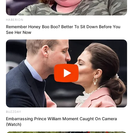
HABERION
Remember Honey Boo Boo? Better To Sit Down Before You
See Her Now
BUZZDAY
Embarrassing Prince William Moment Caught On Camera
(Watch)