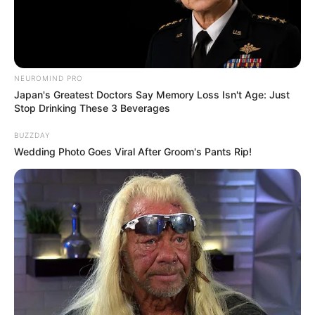
NEUROMIND PRO
Japan's Greatest Doctors Say Memory Loss Isn't Age: Just
Stop Drinking These 3 Beverages
BUZZDAY
Wedding Photo Goes Viral After Groom's Pants Rip!