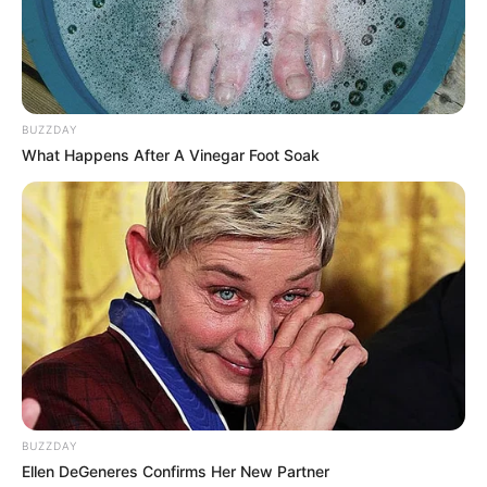
BUZZDAY
What Happens After A Vinegar Foot Soak
BUZZDAY
Ellen DeGeneres Confirms Her New Partner