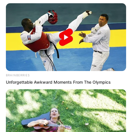
BRAINBERRIES
Unforgettable Awkward Moments From The Olympics
Le Pronostic PMU du Quinté du jour en 7
chevaux du PRIX BFM ALSACE (PRIX DE LA
MUSIQUE)
1er: 2 WOOT CITY
2ème: 10 WARELIA