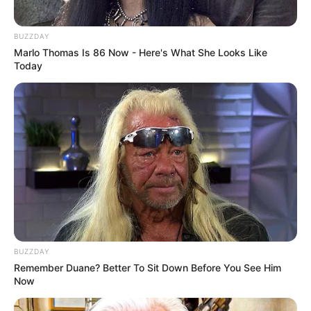
Les courses d’antan à STRASBOURG
BUZZDAY
Marlo Thomas Is 86 Now - Here's What She Looks Like
Today
BUZZDAY
Remember Duane? Better To Sit Down Before You See Him
Now