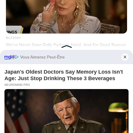
BUZZDAY
We’ve Never Seen Dolly Parton's Hand, And For Good Reason
Before You Go
BUZZDAY
Remember Chaz Bono? You Better Sit Down Before You See