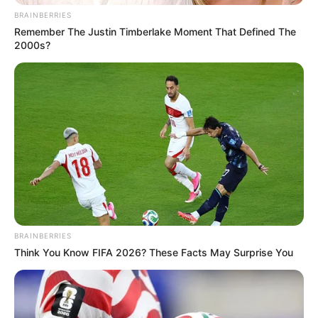
BRAINBERRIES
Remember The Justin Timberlake Moment That Defined The
2000s?
BRAINBERRIES
Pronostics PMU de la presse du Quinté le
Think You Know FIFA 2026? These Facts May Surprise You
Turf complet du PRIX BFM ALSACE (PRIX DE
LA MUSIQUE)