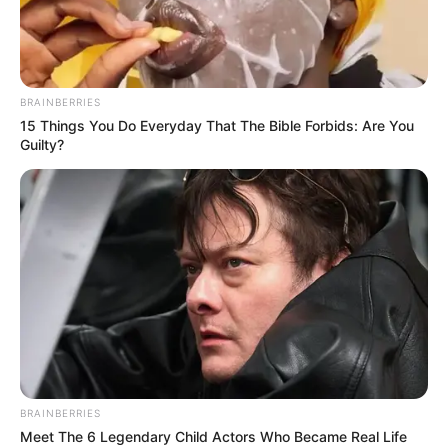
PRIX BFM ALSACE PRONOSTIC QUINTE
PMU 29-05-2024
BRAINBERRIES
15 Things You Do Everyday That The Bible Forbids: Are You
Guilty?
Pronostic PMU et bruits d’écuries du
Tiercé Quinté du jour pour le PRIX
BFM ALSACE (PRIX DE LA MUSIQUE) ce
BRAINBERRIES
Meet The 6 Legendary Child Actors Who Became Real Life
29 Mai 2024