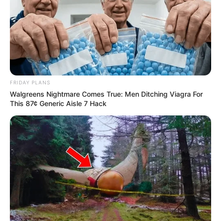
FRIDAY PLANS
Walgreens Nightmare Comes True: Men Ditching Viagra For
This 87¢ Generic Aisle 7 Hack