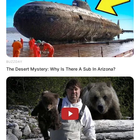
BUZZDAY
The Desert Mystery: Why Is There A Sub In Arizona?