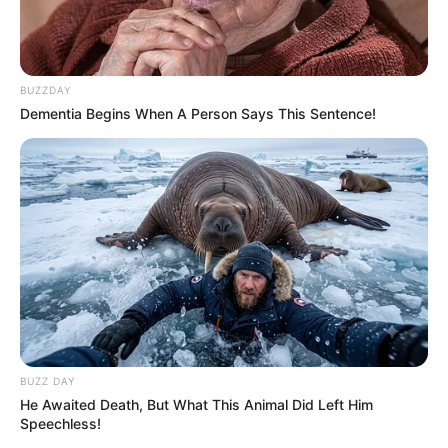
BUZZDAY
Dementia Begins When A Person Says This Sentence!
BUZZ DAY
He Awaited Death, But What This Animal Did Left Him
Speechless!