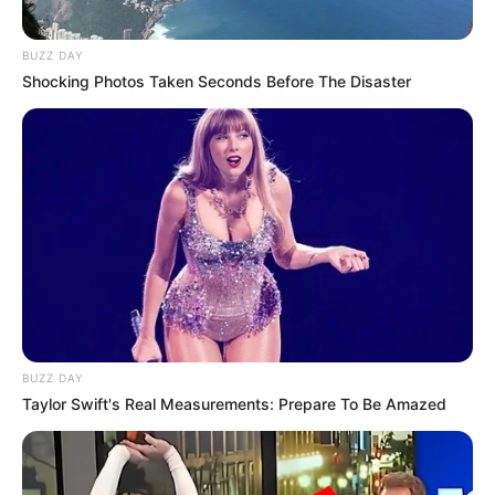
BUZZ DAY
Shocking Photos Taken Seconds Before The Disaster
BUZZ DAY
Taylor Swift's Real Measurements: Prepare To Be Amazed