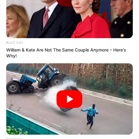
BUZZ DAY
William & Kate Are Not The Same Couple Anymore – Here's
Why!
BUZZDAY