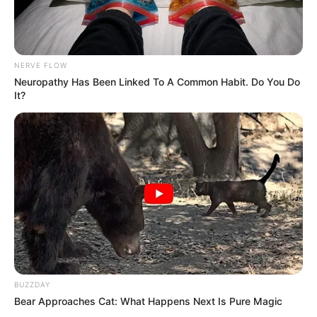
La Voix du Nord : 8 – 7 – 9 – 13 – 4 – 11 – 15 – 5
Le Courrier Picard : 8 – 7 – 4 – 6 – 1 – 11 – 13 – 12
Le Dauphiné Libéré : 13 – 1 – 4 – 7 – 9 – 8 – 15 – 11
Le Matin de Lausanne : 8 – 11 – 6 – 7 – 4 – 9 – 13 – 1
NERVE FLOW
Le Parisien : 7 – 9 – 4 – 8 – 13 – 1 – 15 – 11
Neuropathy Has Been Linked To A Common Habit. Do You Do
It?
Pronostic PMU presse du quinté ou tuyau
du jour (la suite)
Le Progrès de Lyon : 1 – 7 – 11 – 9 – 13 – 6 – 8 – 4
Le Quotidien de la Réunion : 4 – 8 – 9 – 7 – 2 – 6 – 11 – 1
Le Télégramme de Brest : 1 – 4 – 8 – 7 – 11 – 6 – 13 – 2
Les 7 de week-end : 7 – 4 – 8 – 1 – 13 – 9 – 11 – 6
Midi-Libre : 8 – 1 – 6 – 9 – 7 – 4 – 13 – 12
Nice Matin : 7 – 9 – 4 – 13 – 8 – 1 – 11 – 5
Nve. Rep. Centre-Ouest : 7 – 1 – 8 – 4 – 6 – 11 – 15 – 2
Ouest-France : 8 – 4 – 6 – 13 – 1 – 7 – 11 – 9
BUZZDAY
Paris Normandie : 4 – 6 – 9 – 7 – 8 – 1 – 11 – 13
Bear Approaches Cat: What Happens Next Is Pure Magic
Paris Turf : 7 – 8 – 1 – 13 – 4 – 11 – 6 – 9