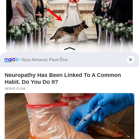
BUZZDAY
My Dog Went Crazy At My Wedding — Now I Know Why
Before You Go