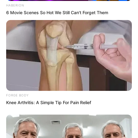
HABERION
6 Movie Scenes So Hot We Still Can't Forget Them
FORGE BODY
Knee Arthritis: A Simple Tip For Pain Relief