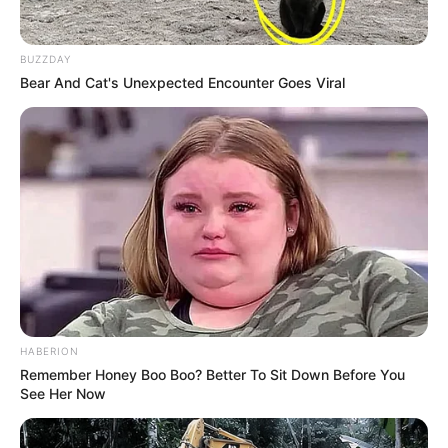
notre logiciel de
Pronostics-Spot
ou bien notre
logiciel-Turf
ils ont l’avantage d’être gratuits.
BUZZDAY
Bear And Cat's Unexpected Encounter Goes Viral
HABERION
Remember Honey Boo Boo? Better To Sit Down Before You
See Her Now