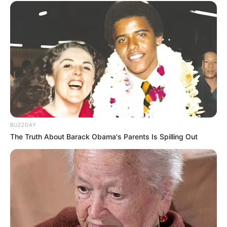
République des Pyrénées : 7 – 1 – 8 – 4 – 13 – 11 – 9 – 15
Scoopdyga : 14 – 1 – 6 – 5 – 8 – 12 – 9 – 4
Spécial-Dernière : 13 – 9 – 6 – 4 – 1 – 7 – 5 – 11
Tiercé-Magazine : 5 – 4 – 8 – 1 – 6 – 9 – 7 – 14
Turfomania M : 4 – 5 – 14 – 16 – 7 – 11 – 1 – 6
Tropiques-FM : 7 – 8 – 9 – 11 – 4 – 13 – 1 – 15
Week-End : 4 – 9 – 7 – 11 – 5 – 8 – 13 – 14
ZEturf : 5 – 4 – 1 – 11 – 9 – 7 – 14 – 6
L’Hippodrome de Marseille Borely autrefois.
BUZZDAY
The Truth About Barack Obama's Parents Is Spilling Out