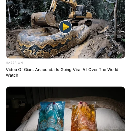
Pronostics PMU de la presse du Quinté le
Turf complet du PRIX LOUIS BRUNET
Aisne Nouvelle : 7 – 1 – 8 – 6 – 13 – 4 – 11 – 15
Bilto : 7 – 13 – 4 – 6 – 1 – 8 – 15 – 11
Centre Presse Poitiers : 8 – 7 – 11 – 6 – 13 – 1 – 9 – 2
Charente Libre : 8 – 7 – 9 – 13 – 4 – 11 – 15 – 5
HABERION
Europe 1 : 7 – 4 – 9 – 6 – 8 – 15 – 13 – 1
Video Of Giant Anaconda Is Going Viral All Over The World.
L’Echo du Centre : 4 – 8 – 7 – 6 – 1 – 11 – 9 – 15
Watch
L’Eveil : 7 – 1 – 11 – 8 – 4 – 15 – 13 – 5
L’indépendant : 1 – 13 – 11 – 7 – 8 – 9 – 6 – 4
L’Yonne Républicaine : 6 – 11 – 4 – 1 – 13 – 8 – 7 – 9
La Marseillaise : 1 – 8 – 11 – 4 – 7 – 15 – 6 – 13
La Montagne : 7 – 1 – 4 – 8 – 11 – 9 – 6 – 15
La Provence : 1 – 9 – 7 – 8 – 13 – 11 – 4 – 6
La République du Centre : 7 – 9 – 8 – 4 – 1 – 11 – 6 – 2