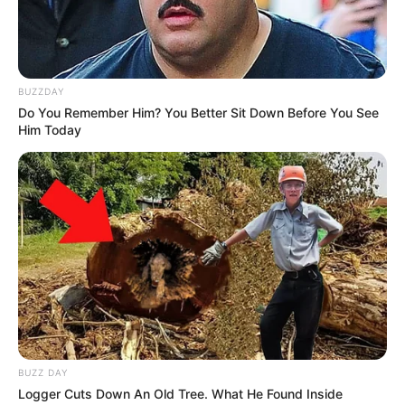
BUZZDAY
Do You Remember Him? You Better Sit Down Before You See
Him Today
BUZZ DAY
Logger Cuts Down An Old Tree. What He Found Inside