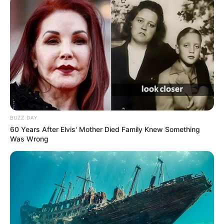
excessive n’est mise sur ses épaules. Dans ces conditions,
KING OPERA (10)
vise avant tout une place. Et, avec un
déroulement favorable, il peut parfaitement intégrer la
combinaison du Quinté+.
BUZZ DAY
60 Years After Elvis' Mother Died Family Knew Something
Was Wrong