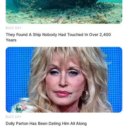
EPIC KRONOS (12) : un talent confirmé qui
BUZZ DAY
attend sa revanche
They Found A Ship Nobody Had Touched In Over 2,400
Years
Tout d’abord,
EPIC KRONOS (12)
a connu un récent
contretemps à Vincennes, en raison de problèmes aux
pieds. Cela explique sa faute prématurée dans la descente,
alors qu’il effectuait sa rentrée sur la cendrée parisienne.
Toutefois, malgré cet incident, il a continué correctement
en retrait, montrant qu’il conservait toutes ses qualités.
Mais ce cheval a largement rassuré par la suite. Il a remis
les pendules à l’heure lors d’une sortie suivante, prouvant
qu’il possédait la pointure d’un tel lot. D’ailleurs, il dispose
de solides références internationales et a déjà dominé
BUZZ DAY
plusieurs rivaux de premier plan.
Dolly Parton Has Been Dating Him All Along