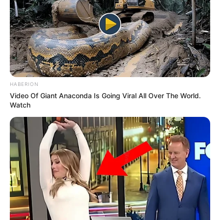
pronostic Quinté du jour. Grâce à cette nouvelle version de
LOGIC-PRONO, le simulateur automatique de pronostics
PMU. Véritable service en or offert aux parieurs, pour un
Turf 100% gratuit. Choisissez parmi les 38 pronostics de la
presse du jour et passez les à la « moulinette ».
HABERION
Video Of Giant Anaconda Is Going Viral All Over The World.
Watch
Quelle est l’arrivée et qui est le cheval
gagnant du PRONOSTIC QUINTÉ PRIX TENOR
DE BAUNE-AMERIQUE RACES Q4 ?
12 – 11 – 14 – 16 – 7
Retrouvez également les principaux pronostics Quinté de
la presse, ainsi qu’une synthèse du Tiercé Quarté Quinté
réalisée avec les meilleurs pronostiqueurs du moment, voir
un peu plus bas sur cette même page.