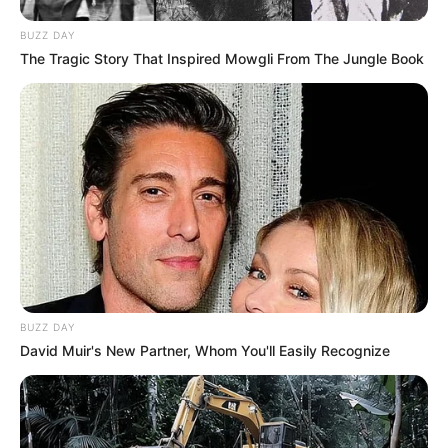
4ème: 18 KOCTEL DU DAIN
BUZZ DAY
5ème: 15 KEEP GOING
The Tragic Story That Inspired Mowgli From The Jungle Book
6ème: 16 KRACK TIME ATOUT
7ème: 11 IMMORTAL DOC
Les regrets ou en cas de non-partant : 14 EXECUTIV EK
et/ou 8 KANTO AVIS
Les Pronos Spot Fonctionnent à nouveau!
Une quarantaine de
pronostics de la meilleure presse du
PMU à consulter ici
!
BUZZ DAY
David Muir's New Partner, Whom You'll Easily Recognize
Synthèse incontournable du Quinté du jour
en 5 chevaux proposée par Logic-Prono
Nouveau!
Obtenez en quelques secondes le meilleur