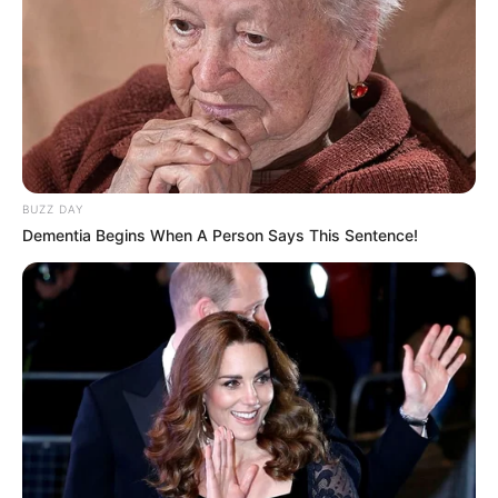
BUZZ DAY
Dementia Begins When A Person Says This Sentence!
PRONOSTIC QUINTÉ de la meilleure presse
PMU
Retrouvez tous les jours les
pronostics de la presse sur
cette page
.
Vincennes les courses du PMU d’antan