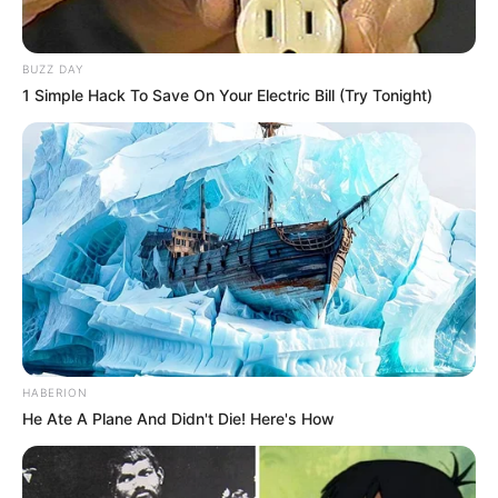
BUZZ DAY
1 Simple Hack To Save On Your Electric Bill (Try Tonight)
HABERION
He Ate A Plane And Didn't Die! Here's How