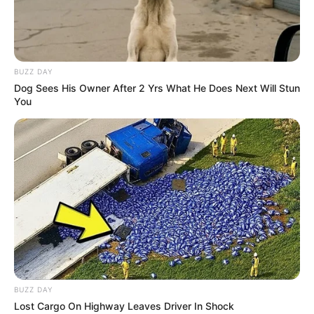
PRONOSTIC QUINTÉ PRIX TENOR DE
BAUNE 21-12-2025
BUZZ DAY
Dog Sees His Owner After 2 Yrs What He Does Next Will Stun
You
PRONOSTIC QUINTÉ PRESSE PMU et bruits
d’écuries du jour à VINCENNES dans le PRIX
BUZZ DAY
TENOR DE BAUNE-AMERIQUE RACES Q4 – 21
Lost Cargo On Highway Leaves Driver In Shock