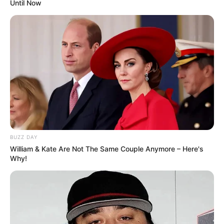
Until Now
analyser avant le Quinté+ de Vincennes
Dimanche, Vincennes accueille un Quinté+ international de
très haut niveau avec le Prix Ténor de Baune. Ainsi, les
meilleurs mâles de 5 ans s’affrontent sur les 2 700 mètres
de la grande piste. Dans ce contexte relevé, trois
candidatures retiennent particulièrement notre attention
et celle des turfistes du PMU. D’abord parce qu’elles
affichent des garanties solides. Ensuite parce que leurs
profils sont complémentaires. Enfin parce que leur
potentiel peut encore s’exprimer pleinement. Analyse
BUZZ DAY
ciblée et synthétique de
FAME AND GLORY (17)
,
KING
William & Kate Are Not The Same Couple Anymore – Here's
OPERA (10)
et
EPIC KRONOS (12)
.
Why!
FAME AND GLORY (17) : la révélation
étrangère peut encore frapper fort
FAME AND GLORY (17)
a marqué les esprits dès sa