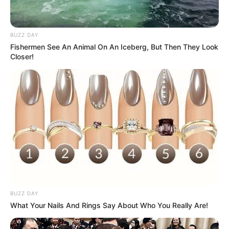
BUZZ DAY
Fishermen See An Animal On An Iceberg, But Then They Look
Closer!
BUZZ DAY
What Your Nails And Rings Say About Who You Really Are!