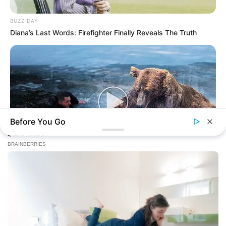
BUZZ DAY
Diana’s Last Words: Firefighter Finally Reveals The Truth
Before You Go
BUZZ DAY
Bear’s Shocking Act After Man Saved Cub