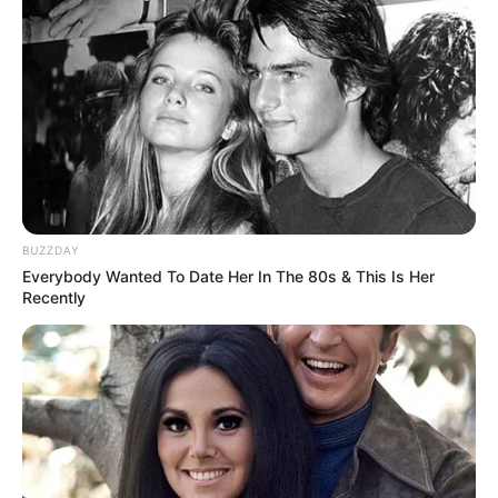
BUZZDAY
Everybody Wanted To Date Her In The 80s & This Is Her
Recently
Le Pronostic PMU du Quinté du jour en 7
chevaux du PRIX DU MONT SAINT-MICHEL
1er: 1 HASAPIKO