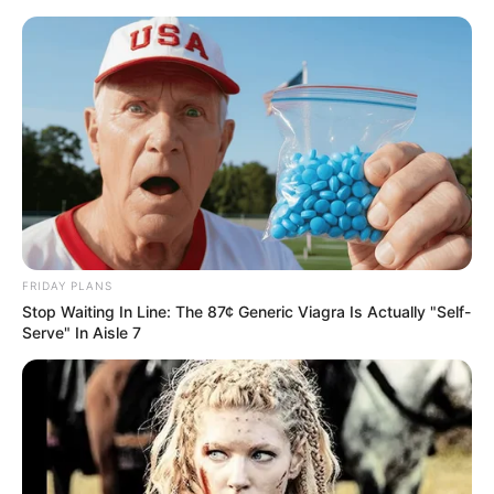
Aller
au
AU PETIT PARIEUR
contenu
Pronostic Gratuit du Tiercé Quinté PMU du jour
Menu
FRIDAY PLANS
Stop Waiting In Line: The 87¢ Generic Viagra Is Actually "Self-
Serve" In Aisle 7