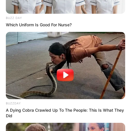
Par ailleurs, elle a déjà prouvé son aptitude à la PSF de
Deauville à plusieurs reprises. De plus, elle retrouve des
BUZZ DAY
concurrents qu’elle a dominés avec style. Certes, le
Which Uniform Is Good For Nurse?
handicapeur a réagi. Néanmoins, sa marge semble encore
réelle dans ce type de confrontation. Ainsi, même avec un
poids revu à la hausse, elle demeure compétitive. Par
conséquent, au PMU, elle conserve un crédit prioritaire
pour les premières places.
BUZZDAY
A Dying Cobra Crawled Up To The People: This Is What They
Did