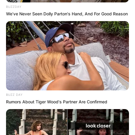
BUZZDAY
We’ve Never Seen Dolly Parton's Hand, And For Good Reason
BUZZ DAY
Rumors About Tiger Wood's Partner Are Confirmed