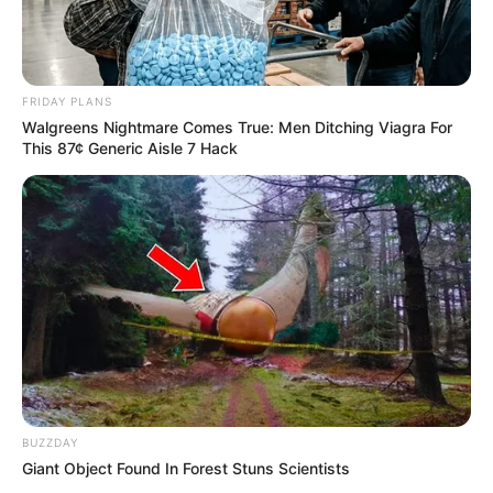
FRIDAY PLANS
Walgreens Nightmare Comes True: Men Ditching Viagra For
This 87¢ Generic Aisle 7 Hack
Conclusion du Pronostic Quinté+ de
Deauville : trois profils clés à suivre de très
près
En conclusion, l’analyse croisée de ces trois concurrents
BUZZDAY
met en lumière des profils bien distincts. D’abord,
Giant Object Found In Forest Stuns Scientists
HASAPIKO (1)
cherche à confirmer malgré la pénalisation,