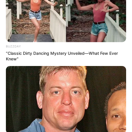
BUZZDAY
“Classic Dirty Dancing Mystery Unveiled—What Few Ever
Knew"