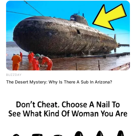
forte de sa forme et de son aptitude au parcours. Ensuite,
KALEO CAESAR (11)
arrive lancé, mais doit prouver son
adaptation à la PSF et à la distance. Enfin,
TIGER ROCK (6)
dispose d’arguments solides pour un rachat attendu.
Ainsi, dans ce Quinté+ ouvert et sélectif, ces trois
candidatures concentrent l’essentiel des enjeux
techniques. Par conséquent, leur comportement en course
sera déterminant pour la lecture finale du résultat PMU.
…
BUZZDAY
Astro Quinté : découvrez le ou les signes les
The Desert Mystery: Why Is There A Sub In Arizona?
plus chanceux du jour
Des couplés Gagnants pour plusieurs signes.
Découvrez le Cheval du jour