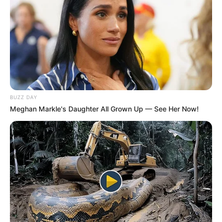
BUZZ DAY
Meghan Markle's Daughter All Grown Up — See Her Now!