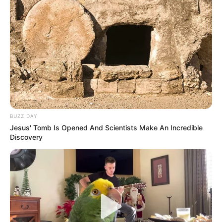
BUZZ DAY
Jesus' Tomb Is Opened And Scientists Make An Incredible
Discovery