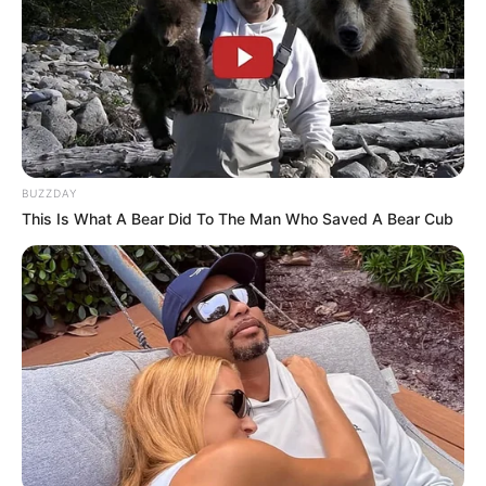
PMU. Véritable service en or offert aux parieurs, pour un
Turf 100% gratuit. Choisissez parmi les 38 pronostics de la
presse du jour et passez les à la « moulinette ».
Quelle est l’arrivée et qui est le cheval
BUZZDAY
gagnant du PRIX GRANDLIEU ?
This Is What A Bear Did To The Man Who Saved A Bear Cub
12 – 5 – 7 – 15 – 3
Le pronostic étant établi 24 heures à l’avance, il est
préférable de venir vérifier celui-ci quelques minutes avant
le départ. Car dans le cas de non-partant le pronostic est
susceptible d’évoluer jusqu’à 15 minutes avant la course
du Tiercé Quarté Quinté.
Pour vous aider à faire votre prono n’hésitez pas à utiliser
notre logiciel de
Pronostics-Spot
ou bien notre
logiciel-Turf
ils ont l’avantage d’être gratuits.