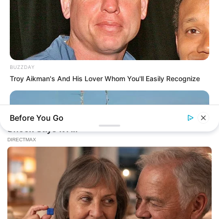
BUZZDAY
Troy Aikman's And His Lover Whom You'll Easily Recognize
Before You Go
BUZZ DAY