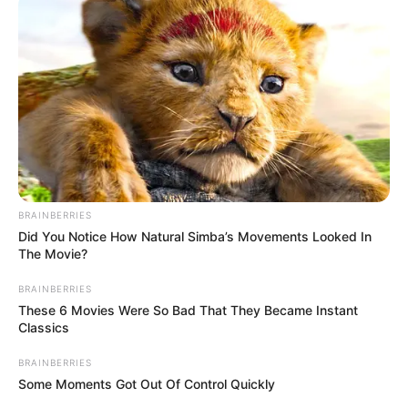
pour anticiper leurs chances dans ce handicap de 3900
mètres sur terrain collant.
HAMANDIO (1), l’invaincu en pleine
ascension
Depuis son arrivée chez Noël George et Amanda
Zetterholm,
HAMANDIO (1)
a franchi un cap
impressionnant. Vainqueur de quatre handicaps
consécutifs, dont la course clé du 9 septembre, il ne cesse
BRAINBERRIES
de repousser ses limites. Certes, sa pénalisation de neuf
Did You Notice How Natural Simba’s Movements Looked In
livres complique la tâche, mais sa forme reste
The Movie?
exceptionnelle. Très à l’aise sur les haies d’Auteuil, il
BRAINBERRIES
s’adapte à toutes les conditions et conserve une première
These 6 Movies Were So Bad That They Became Instant
chance logique. Sa régularité inspire confiance et il peut
Classics
encore surprendre malgré le poids.
BRAINBERRIES
NARUTO (9), une chance sérieuse mais
Some Moments Got Out Of Control Quickly
limitée par la distance