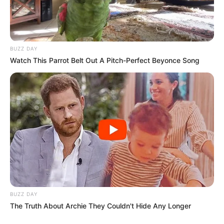
BUZZ DAY
Watch This Parrot Belt Out A Pitch-Perfect Beyonce Song
BUZZ DAY
The Truth About Archie They Couldn't Hide Any Longer