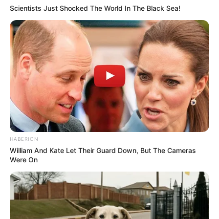
Scientists Just Shocked The World In The Black Sea!
HABERION
Navigation
←
PRONOSTIC QUINTÉ PRIX
PRONOSTIC QUINTÉ GRAND
William And Kate Let Their Guard Down, But The Cameras
Were On
des
AUSTRIA 26-09-2025
PRIX DU PORTUGAL 28-09-
articles
2025
→