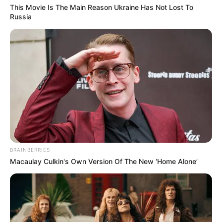
…
This Movie Is The Main Reason Ukraine Has Not Lost To
Russia
Astro Quinté : découvrez le ou les signes les
plus chanceux du jour
Plusieurs Signes et Années ont le Tiercé en 4 chevaux mais
les rapports sont décevants…
Découvrez le Cheval du jour
BRAINBERRIES
Macaulay Culkin's Own Version Of The New ‘Home Alone’