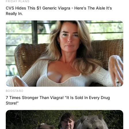
6ème: 5 LOU FAST
FRIDAY PLANS
CVS Hides This $1 Generic Viagra - Here's The Aisle It's
7ème: 2 NEW PRESIDENT
Really In.
Les regrets ou en cas de non-partant: 3 GRAND ART et/ou
14 SAINT BATH
Tous les Pronos Spot du jour!
Une quarantaine de
pronostics de la meilleure presse du
PMU à consulter ici
!
Synthèse incontournable du Quinté du jour
BOOSTARO
en 5 chevaux proposée par Logic-Prono
7 Times Stronger Than Viagra! "It Is Sold In Every Drug
Store!"
Nouveau!
Obtenez en quelques secondes le meilleur
pronostic Quinté du jour. Grâce à cette nouvelle version de
LOGIC-PRONO, le simulateur automatique de pronostics