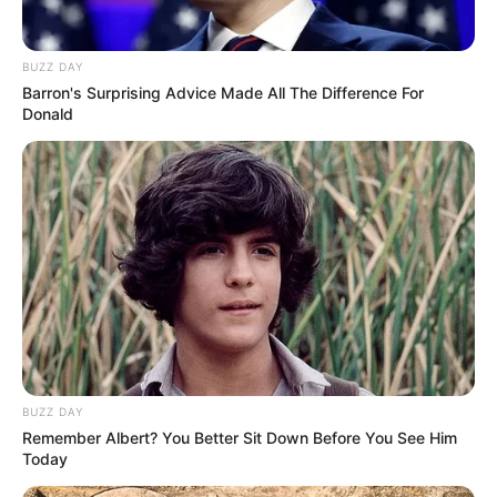
BUZZ DAY
Barron's Surprising Advice Made All The Difference For
Donald
BUZZ DAY
Remember Albert? You Better Sit Down Before You See Him
Today