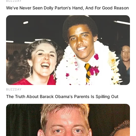
BUZZDAY
We’ve Never Seen Dolly Parton's Hand, And For Good Reason
BUZZDAY
The Truth About Barack Obama's Parents Is Spilling Out