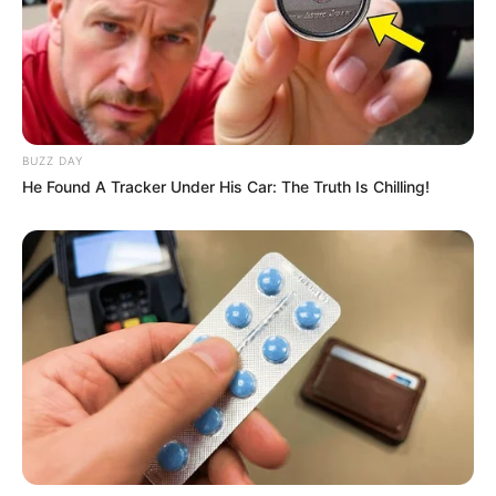
BUZZ DAY
He Found A Tracker Under His Car: The Truth Is Chilling!