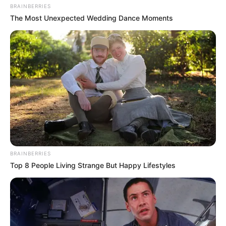
BRAINBERRIES
The Most Unexpected Wedding Dance Moments
Lauréat du Quinté+ du 11 août à Clairefontaine-Deauville,
NARUTO (9)
a confirmé sa compétitivité avec une
cinquième place dans la course référence. Régulier et
appliqué, il possède une réelle valeur théorique dans ce
lot. Cependant, son style de course offensif interroge sur
les 3900 mètres. Il aime galoper aux avant-postes, mais la
distance peut réduire son efficacité. Avec un bon parcours,
il peut viser une place dans les cinq premiers. Toutefois,
son plafond semble atteint à ce niveau de compétition.
HERALISTE (11), un retour attendu mais
BRAINBERRIES
entouré de doutes
Top 8 People Living Strange But Happy Lifestyles
Absent depuis sa superbe deuxième place dans le Quinté+
du 31 mai à Auteuil,
HERALISTE (11)
retrouve la
compétition. Le tandem Chaillé-Chaillé/Pamart sait
préparer ses chevaux et la distance allongée lui convient