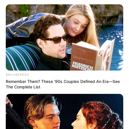
Aller
au
AU PETIT PARIEUR
contenu
Pronostic Gratuit du Tiercé Quinté PMU du jour
Menu
BRAINBERRIES
Remember Them? These '90s Couples Defined An Era—See
The Complete List