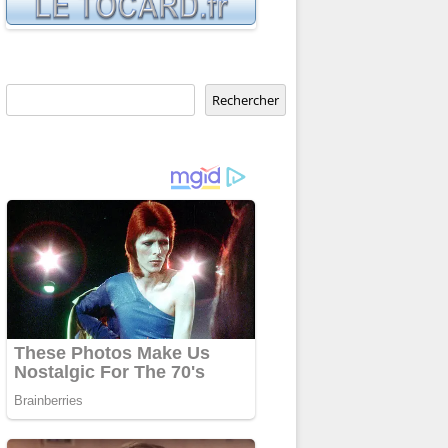
Rechercher
Rechercher