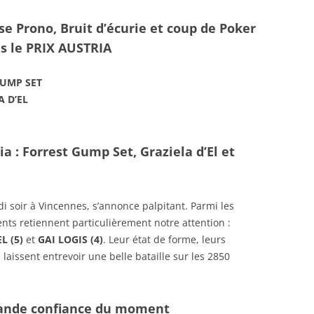
 Prono, Bruit d’écurie et coup de Poker
s le PRIX AUSTRIA
GUMP SET
A D’EL
a : Forrest Gump Set, Graziela d’El et
i soir à Vincennes, s’annonce palpitant. Parmi les
ents retiennent particulièrement notre attention :
L (5)
et
GAI LOGIS (4)
. Leur état de forme, leurs
laissent entrevoir une belle bataille sur les 2850
rande confiance du moment