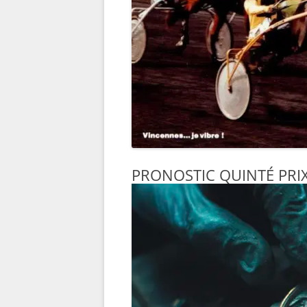
PRONOSTIC QUINTÉ PRIX