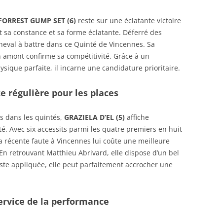
FORREST GUMP SET (6)
reste sur une éclatante victoire
t sa constance et sa forme éclatante. Déferré des
heval à battre dans ce Quinté de Vincennes. Sa
 amont confirme sa compétitivité. Grâce à un
sique parfaite, il incarne une candidature prioritaire.
e régulière pour les places
s dans les quintés,
GRAZIELA D’EL (5)
affiche
. Avec six accessits parmi les quatre premiers en huit
 Sa récente faute à Vincennes lui coûte une meilleure
 En retrouvant Matthieu Abrivard, elle dispose d’un bel
 reste appliquée, elle peut parfaitement accrocher une
service de la performance