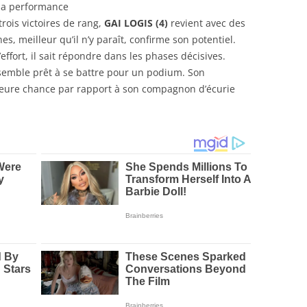
 la performance
rois victoires de rang,
GAI LOGIS (4)
revient avec des
s, meilleur qu’il n’y paraît, confirme son potentiel.
effort, il sait répondre dans les phases décisives.
 semble prêt à se battre pour un podium. Son
lleure chance par rapport à son compagnon d’écurie