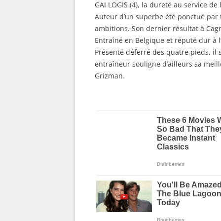
GAI LOGIS (4), la dureté au service de
Auteur d’un superbe été ponctué par t
ambitions. Son dernier résultat à Cagne
Entraîné en Belgique et réputé dur à l’
Présenté déferré des quatre pieds, il
entraîneur souligne d’ailleurs sa mei
Grizman.