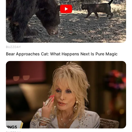
Astro Quinté : découvrez le ou les signes les
plus chanceux du jour
BUZZDAY
Bear Approaches Cat: What Happens Next Is Pure Magic