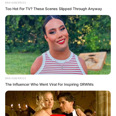
donné satisfaction à son entourage. Elle reste notamment
BRAINBERRIES
sur plusieurs performances encourageantes qui
Too Hot For TV? These Scenes Slipped Through Anyway
témoignent de son excellent état de forme actuel.
Sa principale qualité réside dans sa capacité à terminer
très vite lorsqu’elle bénéficie d’un parcours limpide.
D’ailleurs, sa récente fin de course face à plusieurs
adversaires qu’elle retrouve ici a particulièrement retenu
l’attention. Cette aptitude à finir fort constitue un argument
sérieux dans une course qui pourrait se jouer sur le
rythme.
Toutefois, sa position derrière l’autostart complique sa
BRAINBERRIES
mission. Son entourage devrait donc adopter une tactique
The Influencer Who Went Viral For Inspiring GRWMs
discrète avant de préserver sa pointe finale. Malgré cette
contrainte, elle conserve une chance régulière pour
intégrer les cinq premiers. En effet, si les circonstances
deviennent favorables, elle possède les moyens de
confirmer ses récents progrès.