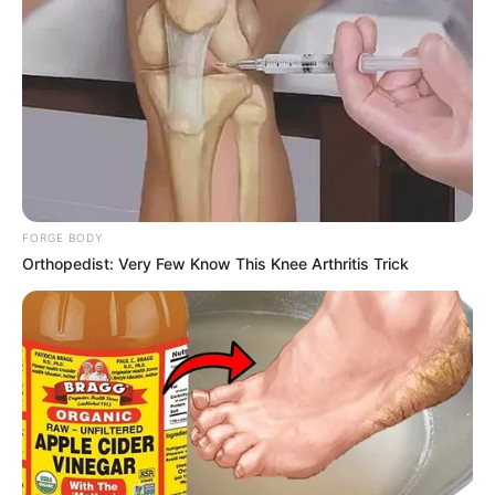
FORGE BODY
Orthopedist: Very Few Know This Knee Arthritis Trick