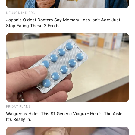
NEUROMIND PRO
Japan's Oldest Doctors Say Memory Loss Isn't Age: Just
Stop Eating These 3 Foods
FRIDAY PLANS
Walgreens Hides This $1 Generic Viagra - Here's The Aisle
It's Really In.