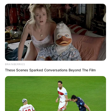
Aller
au
AU PETIT PARIEUR
contenu
Pronostic Gratuit du Tiercé Quinté PMU du jour
Menu
BRAINBERRIES
These Scenes Sparked Conversations Beyond The Film