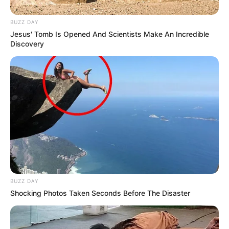
BUZZ DAY
Jesus' Tomb Is Opened And Scientists Make An Incredible
Discovery
Le Pronostic PMU du Quinté du jour en 7
chevaux du PRIX VILLE DE NOGENT SUR
MARNE – PRIX ADALBERTA
1er: 4 IDOLE JALLERIE
2ème: 7 IZIA DE MONGIVAL
3ème: 16 HELALI DE MONTCEAU
4ème: 1 IDEAL DANCER
5ème: 11 GITANO JACK
6ème: 2 HIPPARIS
BUZZ DAY
7ème: 5 FAXIMA
Shocking Photos Taken Seconds Before The Disaster
Les regrets ou en cas de non-partant : 6 HEAVEN STAR
et/ou 13 IALKO JENILAT