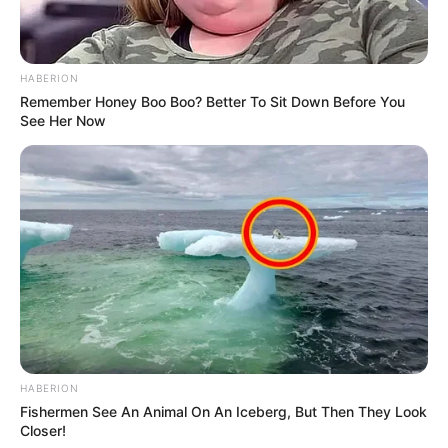
PRONOSTIC QUINTÉ de la meilleure presse
PMU PLAY
HABERION
Retrouvez tous les jours les
pronostics de la presse sur
Remember Honey Boo Boo? Better To Sit Down Before You
cette page
.
See Her Now
Vincennes les courses du PMU d’antan
HABERION
Fishermen See An Animal On An Iceberg, But Then They Look
Closer!