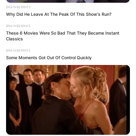
avantageuse puisqu’elle sera déferrée des quatre pieds.
BRAINBERRIES
Ainsi, tous les paramètres ont été réunis afin de lui
Why Did He Leave At The Peak Of This Show's Run?
permettre d’exprimer pleinement son potentiel. Son
entraîneur affiche d’ailleurs une confiance marquée avant
BRAINBERRIES
ce rendez-vous.
These 6 Movies Were So Bad That They Became Instant
Classics
Par ailleurs, elle a déjà démontré son aptitude au parcours
BRAINBERRIES
avec plusieurs performances intéressantes. Même si elle
Some Moments Got Out Of Control Quickly
ne dispose pas d’une marge importante face à une telle
opposition, sa régularité et sa préparation spécifique
plaident en sa faveur. Dès lors, elle apparaît capable de
surprendre agréablement et de s’immiscer dans la bonne
combinaison.
16 HELALI DE MONTCEAU : une finisseuse
capable de confirmer sa forme
Les dernières prestations de
16 HELALI DE MONTCEAU
ont