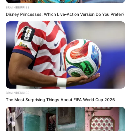
solides arguments pour jouer un rôle actif à l’arrivée.
BRAINBERRIES
4 IDOLE JALLERIE : un retour attendu sur son
Disney Princesses: Which Live-Action Version Do You Prefer?
parcours de prédilection
La récente disqualification de
4 IDOLE JALLERIE
ne reflète
pas sa véritable valeur. Lors de cette sortie, elle a dû être
reprise afin d’éviter un concurrent fautif, ce qui a provoqué
son erreur. Cependant, son entourage insiste sur un point
essentiel : sa condition physique est optimale depuis
plusieurs semaines.
De plus, elle est restée irréprochable à l’entraînement et
BRAINBERRIES
retrouve un tracé qu’elle affectionne particulièrement.
The Most Surprising Things About FIFA World Cup 2026
D’ailleurs, ses meilleures performances hivernales ont été
enregistrées sur ce parcours, avec notamment une victoire
particulièrement convaincante. Son engagement apparaît
très favorable et sa situation au départ renforce encore sa
candidature.