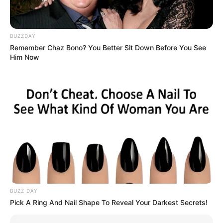
BUZZDAY
Remember Chaz Bono? You Better Sit Down Before You See
Him Now
BUZZ DAY
Pick A Ring And Nail Shape To Reveal Your Darkest Secrets!