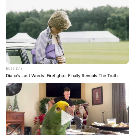
BUZZ DAY
Diana’s Last Words: Firefighter Finally Reveals The Truth