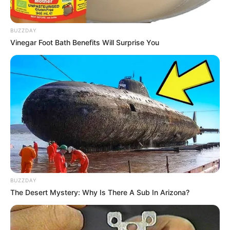
BUZZDAY
Vinegar Foot Bath Benefits Will Surprise You
BUZZDAY
The Desert Mystery: Why Is There A Sub In Arizona?
Navigation
←
PRONOSTIC PRIX DE
PRONOSTIC QUINTÉ PRIX
des
L’HOTEL CARNAVALET 04-06-
JULES THIBAULT 06-06-2026