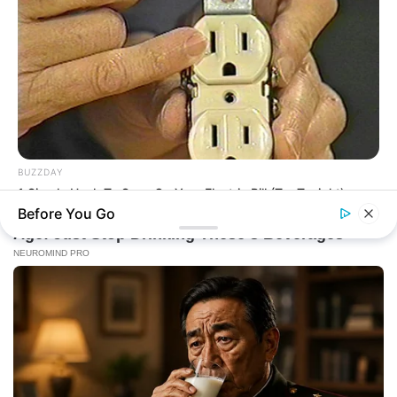
articles
2026
→
BUZZDAY
1 Simple Hack To Save On Your Electric Bill (Try Tonight)
Before You Go