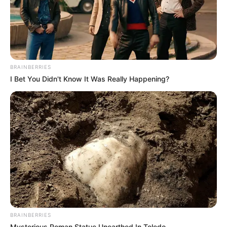
BRAINBERRIES
I Bet You Didn't Know It Was Really Happening?
BRAINBERRIES
Mysterious Roman Statue Unearthed In Toledo