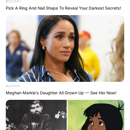
BUZZDAY
3 KINGSLAYER PELLINI et 8 JACOMO BELLO
Pick A Ring And Nail Shape To Reveal Your Darkest Secrets!
disposent d’atouts sérieux
Ensuite,
3 KINGSLAYER PELLINI
traverse actuellement une
période particulièrement favorable. En effet, il se montre
irréprochable, découvre un engagement intéressant et
bénéficie d’un excellent numéro. Dès lors, un parcours
limpide pourrait lui permettre de terminer sur le podium.
De son côté,
8 JACOMO BELLO
reste sur un succès
convaincant obtenu sur cette piste. Toutefois, son numéro
tout en dehors complique nettement sa mission.
BUZZDAY
Néanmoins, s’il bénéficie d’un parcours préservé, sa
Meghan Markle's Daughter All Grown Up — See Her Now!
compétitivité à ce niveau demeure incontestable.
5 JOUR DE FÊTE et 10 MAX OCCAGNES visent
encore les bonnes places