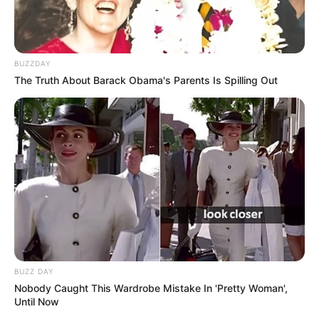
BUZZDAY
The Truth About Barack Obama's Parents Is Spilling Out
BUZZ DAY
Nobody Caught This Wardrobe Mistake In 'Pretty Woman',
Until Now