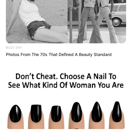
D’abord,
1 READLY LAVEC
revient en France après une
rentrée victorieuse en Scandinavie. De plus, il possède
déjà des références convaincantes sur cette piste
d’Enghien. Pieds nus et bien placé derrière l’autostart, il
réunit ainsi de nombreux arguments pour jouer un
premier rôle.
BUZZ DAY
Ensuite,
2 HORS BORD
bénéficie d’une position favorable
Photos From The 70s That Defined A Beauty Standard
derrière la voiture. Certes, son entourage vise
principalement une quatrième ou cinquième place.
Toutefois, sa situation au départ ainsi que sa pointe de
vitesse finale imposent une certaine méfiance.
Par ailleurs,
7 GAMIN DES ISLES
affiche une remarquable
régularité depuis le début de l’année. Même si son numéro
n’est pas idéal sur cet anneau, une course suffisamment
sélective servirait parfaitement ses intérêts dans la phase
finale.