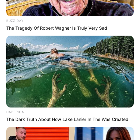
BUZZ DAY
The Tragedy Of Robert Wagner Is Truly Very Sad
HABERION
The Dark Truth About How Lake Lanier In The Was Created