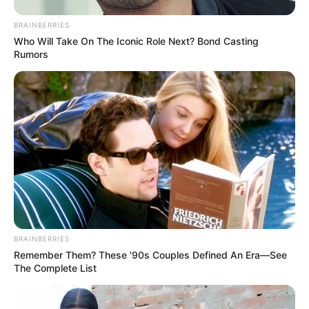
BRAINBERRIES
Who Will Take On The Iconic Role Next? Bond Casting
Rumors
PRONOSTIC QUINTÉ de la meilleure presse
PMU PLAY
Retrouvez tous les jours les
pronostics de la presse sur
cette page
.
BRAINBERRIES
Remember Them? These '90s Couples Defined An Era—See
The Complete List