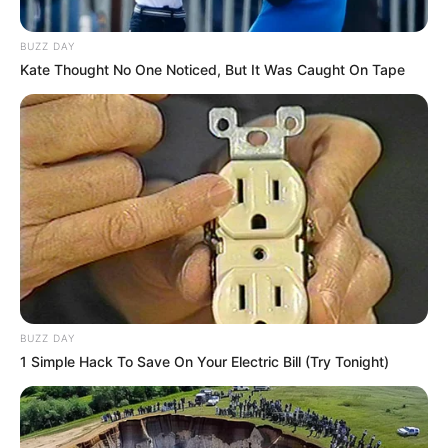
BUZZ DAY
Kate Thought No One Noticed, But It Was Caught On Tape
BUZZ DAY
1 Simple Hack To Save On Your Electric Bill (Try Tonight)
PRONOSTIC QUINTÉ du jour dans la réunion n°1 sur
l’hippodrome d’ENGHIEN – PRIX DE L’OPERA.
Course de Trot attelé, pour un parcours de 2150 mètres.