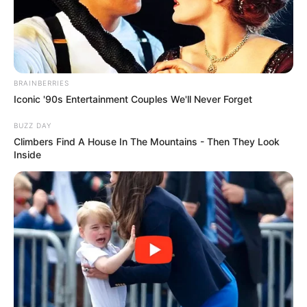
PRONOSTIC QUINTÉ PRIX DE L’OPERA 09-
07-2026
BRAINBERRIES
Iconic '90s Entertainment Couples We'll Never Forget
BUZZ DAY
Climbers Find A House In The Mountains - Then They Look
Inside
PRONOSTIC QUINTÉ PRESSE PMU PLAY et
bruits d’écuries du jour dans le PRIX DE
L’OPERA – 9 Juillet 2026