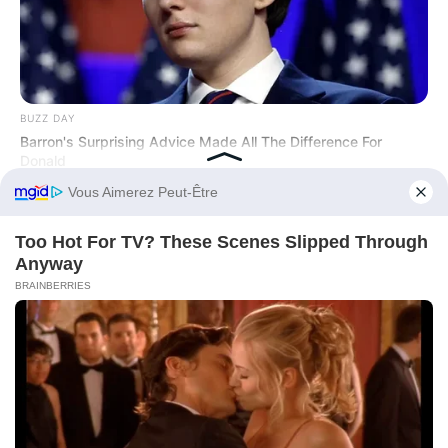
BUZZ DAY
Barron's Surprising Advice Made All The Difference For
Donald
Before You Go
BUZZ DAY