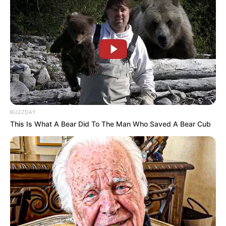
BUZZDAY
This Is What A Bear Did To The Man Who Saved A Bear Cub