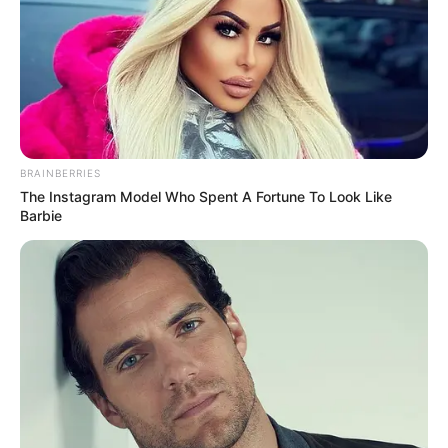
préférable de venir vérifier celui-ci quelques minutes avant
le départ. Car dans le cas de non-partant le pronostic est
susceptible d’évoluer jusqu’à 15 minutes avant la course
du Tiercé Quarté Quinté.
Pour vous aider à faire votre prono n’hésitez pas à utiliser
notre logiciel de
Pronostics-Spot
ou bien notre
logiciel-Turf
ils ont l’avantage d’être gratuits.
BRAINBERRIES
The Instagram Model Who Spent A Fortune To Look Like
Barbie