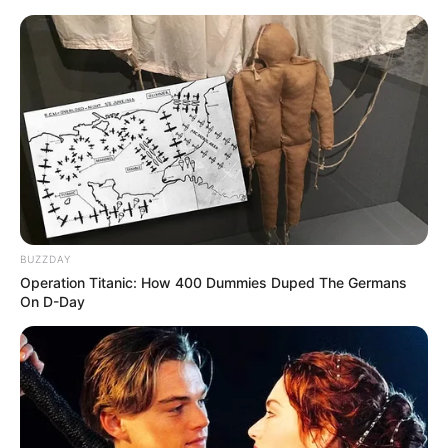
Aller
au
AU PETIT PARIEUR
contenu
Pronostic Gratuit du Tiercé Quinté PMU du jour
Menu
BUZZDAY
Operation Titanic: How 400 Dummies Duped The Germans
On D-Day