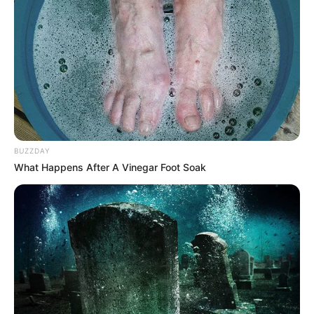
BUZZDAY
What Happens After A Vinegar Foot Soak