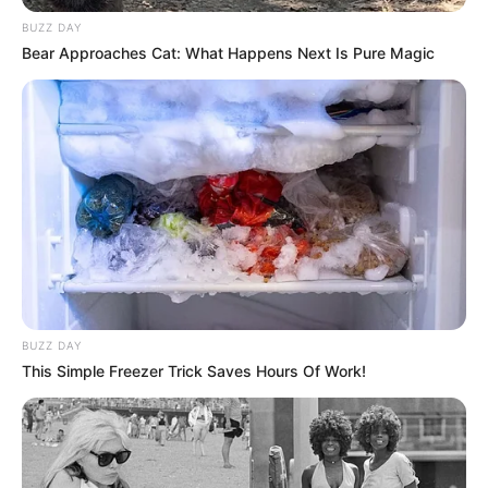
BUZZ DAY
Bear Approaches Cat: What Happens Next Is Pure Magic
BUZZ DAY
This Simple Freezer Trick Saves Hours Of Work!
Une priorité logique avec 1 READLY LAVEC,
devant 2 HORS BORD et 7 GAMIN DES ISLES