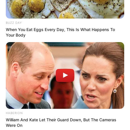
…
Top Chevaux de la PRESSE PMU PLAY
BUZZ DAY
When You Eat Eggs Every Day, This Is What Happens To
Your Body
Astro Quinté : découvrez le ou les signes les
plus chanceux du jour
HABERION
William And Kate Let Their Guard Down, But The Cameras
Were On