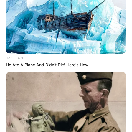
HABERION
He Ate A Plane And Didn't Die! Here's How