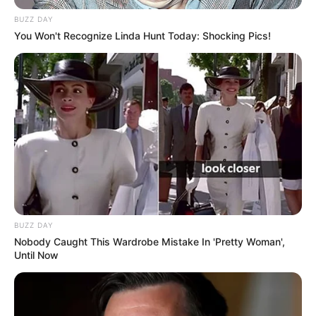
BUZZ DAY
You Won't Recognize Linda Hunt Today: Shocking Pics!
BUZZ DAY
Nobody Caught This Wardrobe Mistake In 'Pretty Woman',
Until Now
PRONOSTIC QUINTÉ du jour dans la réunion n°1 sur
l’hippodrome d’ENGHIEN – PRIX DE LA TOUR EIFFEL.
Course de Trot attelé, pour un parcours de 2150 mètres.