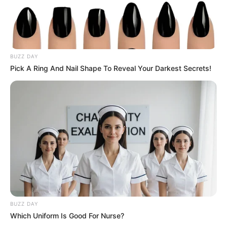
BUZZ DAY
Pick A Ring And Nail Shape To Reveal Your Darkest Secrets!
Le Pronostic PMU PLAY en chiffre du Quinté
BUZZ DAY
Which Uniform Is Good For Nurse?
du jour en 7 chevaux du PRIX DE LA TOUR