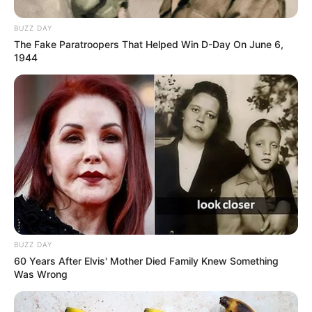
BUZZ DAY
The Fake Paratroopers That Helped Win D-Day On June 6,
1944
BUZZ DAY
60 Years After Elvis' Mother Died Family Knew Something
Was Wrong