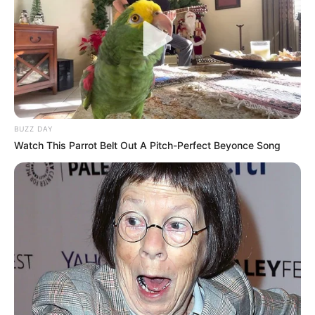
PRONOSTIC QUINTÉ PRIX DE LA TOUR
EIFFEL 01-07-2026
BUZZ DAY
Watch This Parrot Belt Out A Pitch-Perfect Beyonce Song
PRONOSTIC QUINTÉ PRESSE PMU PLAY et
bruits d’écuries du jour dans le PRIX DE LA
TOUR EIFFEL – 1er Juillet 2026