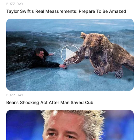
BUZZ DAY
Taylor Swift's Real Measurements: Prepare To Be Amazed
BUZZ DAY
Bear’s Shocking Act After Man Saved Cub