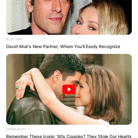
BUZZ DAY
David Muir's New Partner, Whom You'll Easily Recognize
HERBEAUTY
Remember These Iconic '90s Couples? They Stole Our Hearts