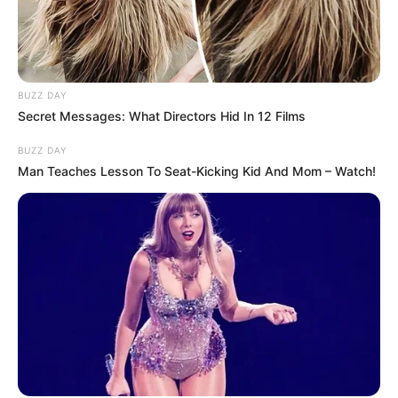
PRONOSTIC QUINTÉ de la meilleure presse
PMU PLAY
Retrouvez tous les jours les
pronostics de la presse sur
BUZZ DAY
cette page
.
Secret Messages: What Directors Hid In 12 Films
BUZZ DAY
Man Teaches Lesson To Seat-Kicking Kid And Mom – Watch!