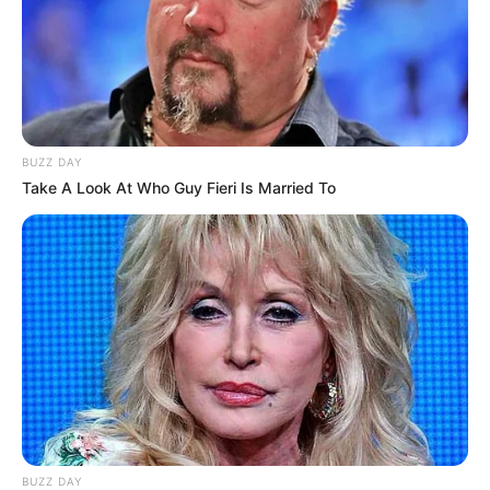
BUZZ DAY
Take A Look At Who Guy Fieri Is Married To
BUZZ DAY