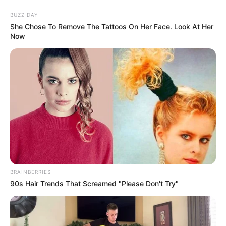
Aller
au
AU PETIT PARIEUR
BUZZ DAY
contenu
She Chose To Remove The Tattoos On Her Face. Look At Her
Now
Pronostic Gratuit du Tiercé Quinté PMU du jour
Menu
BRAINBERRIES
90s Hair Trends That Screamed "Please Don't Try"