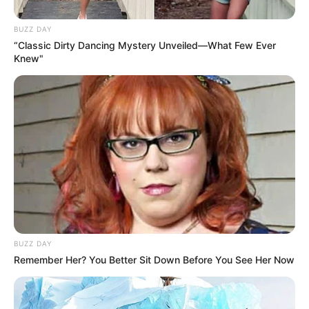
BUZZ DAY
“Classic Dirty Dancing Mystery Unveiled—What Few Ever
Knew"
Navigation
←
PRONOSTIC QUINTÉ PRIX
PRONOSTIC PRIX DE LA
BUZZ DAY
des
CONSEIL MUNICIPAL 30-06-
GARDEN PARTY 02-07-2026
→
Remember Her? You Better Sit Down Before You See Her Now
articles
2026