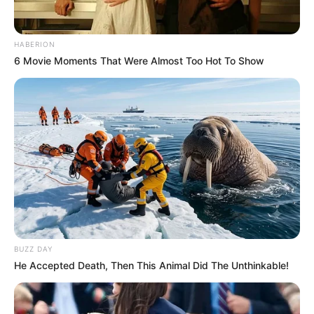
HABERION
6 Movie Moments That Were Almost Too Hot To Show
BUZZ DAY
He Accepted Death, Then This Animal Did The Unthinkable!