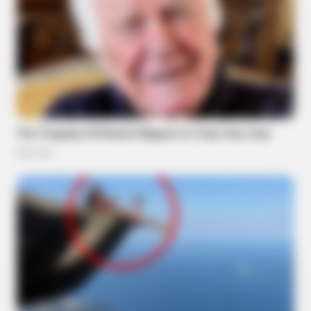
HABERION
Video Of Giant Anaconda Is Going Viral All Over The World.
Watch
INSTANTHUB
The Internet Can't Get Over This Hilarious Hillary Clip