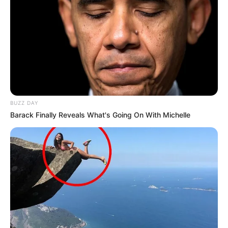
PRONOSTIC QUINTÉ PRIX 220 ANS
HIPPODROME DE LA BAIE
BUZZ DAY
Barack Finally Reveals What's Going On With Michelle
PRONOSTIC QUINTÉ PMU et bruits d’écuries
du jour à VINCENNES dans le PRIX 220 ANS
DE L’HIPPODROME DE LA BAIE DE SAINT
BRIEUC 19 Septembre 2025