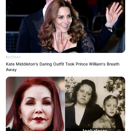
chevaux du PRIX 220 ANS DE L’HIPPODROME
DE LA BAIE DE SAINT BRIEUC
1er: 9 IBIS PETTEVINIERE
2ème: 10 INDIEN DE FONTAINE
3ème: 14 ICARE DU VENT
4ème: 6 INSIGHT SPOKEN
5ème: 4 ISYBOY DE CINGLAIS
BUZZDAY
6ème: 2 INHERIT
Kate Middleton's Daring Outfit Took Prince William's Breath
7ème: 13 COOL KRONOS
Away
Les regrets ou en cas de non-partant: 11 BEAT
GENERATION et/ou 3 ILIO MANNETOT
Tous les Pronostics Spot du jour!
Une quarantaine de
pronostics de la meilleure presse du
PMU à consulter ici
!