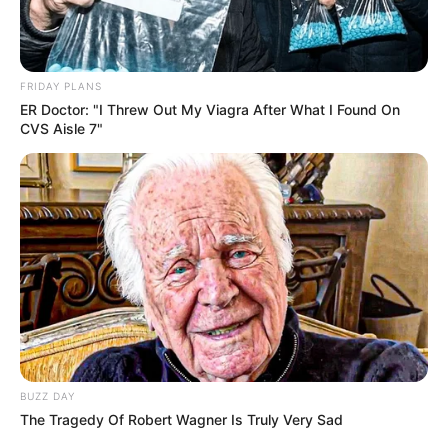
FRIDAY PLANS
ER Doctor: "I Threw Out My Viagra After What I Found On
CVS Aisle 7"
BUZZ DAY
The Tragedy Of Robert Wagner Is Truly Very Sad