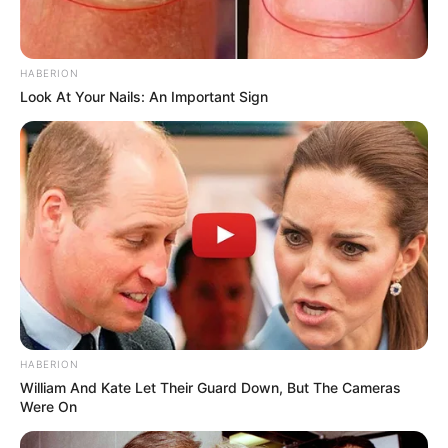
Vincennes d’autrefois
HABERION
Look At Your Nails: An Important Sign
HABERION
William And Kate Let Their Guard Down, But The Cameras
Were On