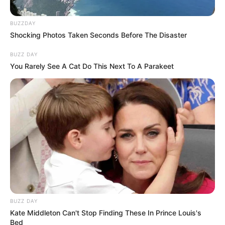
BUZZDAY
Shocking Photos Taken Seconds Before The Disaster
BUZZ DAY
You Rarely See A Cat Do This Next To A Parakeet
BUZZ DAY
Kate Middleton Can't Stop Finding These In Prince Louis's
Bed
PRONOSTIC QUINTÉ du jour dans la réunion n°1 sur