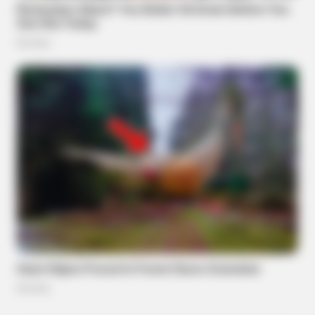
BUZZDAY
“Classic Dirty Dancing Mystery Unveiled—What Few Ever
Knew"