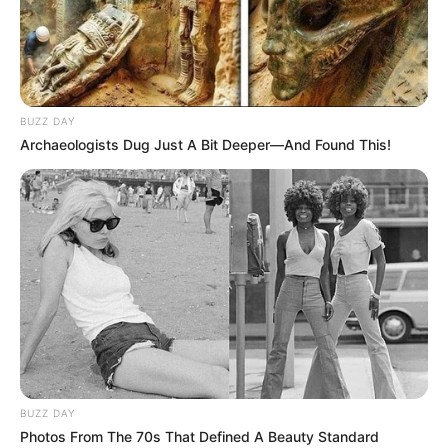
Astro Quinté : découvrez le ou les signes les
plus chanceux du jour
BUZZ DAY
Archaeologists Dug Just A Bit Deeper—And Found This!
BUZZ DAY
Photos From The 70s That Defined A Beauty Standard