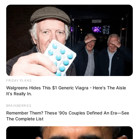
Aller
au
AU PETIT PARIEUR
contenu
Pronostic Gratuit du Tiercé Quinté PMU du jour
Menu
FRIDAY PLANS
Walgreens Hides This $1 Generic Viagra - Here's The Aisle
It's Really In.
BRAINBERRIES
Remember Them? These '90s Couples Defined An Era—See
The Complete List