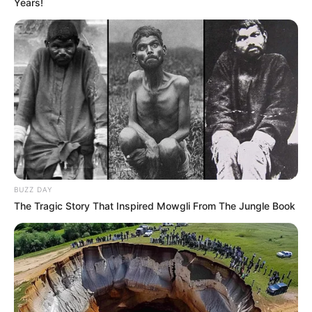
Years!
BUZZ DAY
The Tragic Story That Inspired Mowgli From The Jungle Book