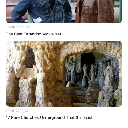
BRAINBERRIES
The Best Tarantino Movie Yet
BRAINBERRIES
17 Rare Churches Underground That Still Exist
Synthèse incontournable du Quinté du jour