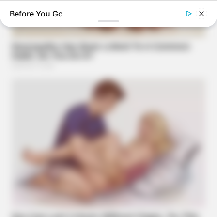
NERVE FLOW
Neuropathy Has Linked To A Common Habit. Do You Do It?