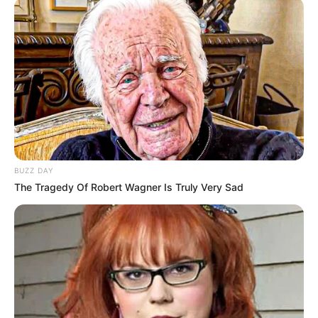
BUZZ DAY
The Tragedy Of Robert Wagner Is Truly Very Sad