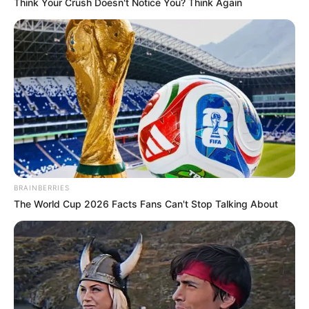
peut accrocher une place intéressante à belle cote.
Think Your Crush Doesn't Notice You? Think Again
FORCHESTER (5), le danger malgré sa
surcharge
Véritable habitué des Quinté+,
FORCHESTER (5)
vient de
remporter brillamment le Grand Handicap des Sprinters. Il
a enfin été récompensé de sa régularité. Pénalisé au poids,
il doit désormais confirmer face à une opposition
redoutable. Son entraîneur reste optimiste car il adore la
ligne droite de Chantilly. Sa candidature reste
incontournable.
BRAINBERRIES
The World Cup 2026 Facts Fans Can't Stop Talking About
Pronostic Quinté de Chantilly : Tertius (7),
Lichtstern (14) et Forchester (5) au cœur de
la course
Le Prix du Cabinet des Livres met en lumière trois profils