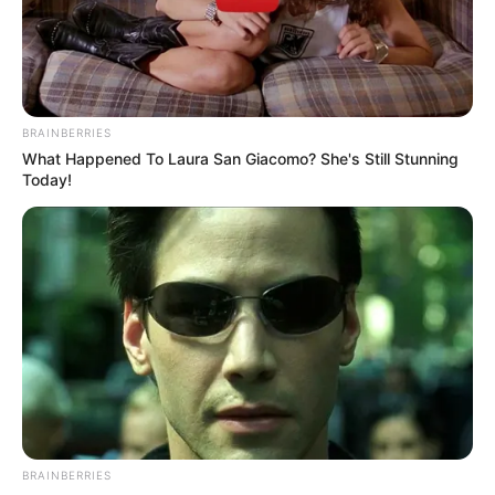
Course de Plat, pour un parcours de 1200 mètres.
Le Quinté du jour ce sont 16 Partants au départ de ce
Tiercé Quinté.
BRAINBERRIES
ir les Astro Gagnants des jours précédents.****
What Happened To Laura San Giacomo? She's Still Stunning
Today!
Pronostic Quinté et sa Base Prono, pour un
couplé ou 2sur4 dans le PRIX DU CABINET
DES LIVRES
Notre super base prono qui sera peut-être pour la plupart
des turfistes l’incontournable base fiable de ce quinté du
jour, suivi par notre coup de poker qui peut venir pimenter
les rapports et enfin le bruit de piste qui pourra comme le
coup de poker venir créer la surprise. Base + Bruit + Coup
de Poker pour un couplé, 2sur4 ou simple Gagnant placé
BRAINBERRIES