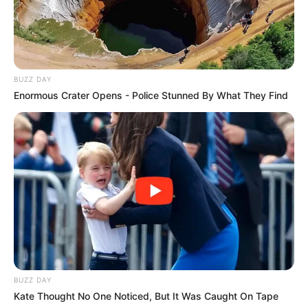
BUZZ DAY
Enormous Crater Opens - Police Stunned By What They Find
Navigation
←
PRONOSTIC QUINTÉ PRIX
PRONOSTIC QUINTÉ PRIX DE
des
220 ANS HIPPODROME DE LA
TAVERNY 21-09-2025
→
articles
BAIE
BUZZ DAY
Kate Thought No One Noticed, But It Was Caught On Tape