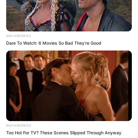
distincts.
TERTIUS (7)
se présente comme une base solide
grâce à sa régularité.
LICHTSTERN (14)
incarne l’outsider
capable de surprendre sur ce tracé. Enfin,
FORCHESTER (5)
demeure une valeur sûre malgré sa pénalisation. Ces trois
chevaux pourraient bien animer l’arrivée de ce Quinté à
BRAINBERRIES
Chantilly.
Dare To Watch: 6 Movies So Bad They're Good
…
Astro Quinté : découvrez le ou les signes les
plus chanceux du jour
Des tiercés et un Quarté mais des rapports en dessous de
cent euros…
Découvrez le Cheval du jour
BRAINBERRIES
Too Hot For TV? These Scenes Slipped Through Anyway
Le Pronostic PMU du Quinté du jour en 7