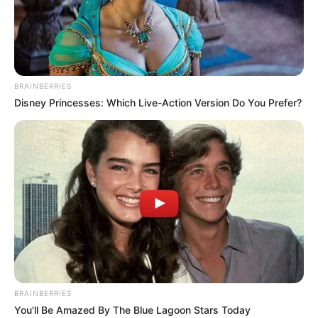
PRONOSTIC PRIX CABINET DES LIVRES
QUINTÉ 20-09-2025
BRAINBERRIES
Disney Princesses: Which Live-Action Version Do You Prefer?
Pronostic Quinté et Presse PMU du jour
pour le PRIX DU CABINET DES LIVRES ce 20
Septembre 2025
BRAINBERRIES
You'll Be Amazed By The Blue Lagoon Stars Today