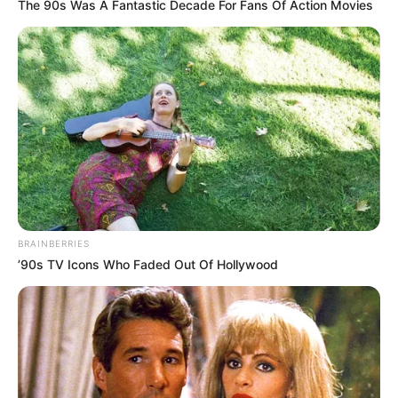
The 90s Was A Fantastic Decade For Fans Of Action Movies
dans le
Quinté du PMU
.
Notre Base Prono:
7 TERTIUS
Notre Coup de Poker:
14 LICHTSTERN
Le Bruit d’écurie:
5 FORCHESTER
Quinté à Chantilly ce 20 septembre :
analyse de Tertius (7), Lichtstern (14) et
Forchester (5)
Le Quinté de samedi 20 septembre à Chantilly dans le Prix
BRAINBERRIES
du Cabinet des Livres s’annonce palpitant. Plusieurs
’90s TV Icons Who Faded Out Of Hollywood
concurrents attirent notre attention sur la distance de 1200
mètres. Parmi eux, trois profils se détachent :
TERTIUS (7)
,
LICHTSTERN (14)
et
FORCHESTER (5)
. Leur condition et
leurs récentes performances méritent notre analyse
approfondie.