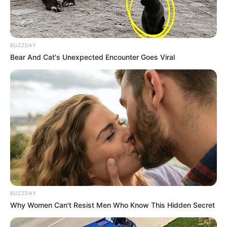
réalisée avec les meilleurs pronostiqueurs du moment, voir
un peu plus bas sur cette même page.
Le pronostic étant établi 24 heures à l’avance, il est
BUZZDAY
Bear And Cat's Unexpected Encounter Goes Viral
préférable de venir vérifier celui-ci quelques minutes avant
le départ. Car dans le cas de non-partant le pronostic est
susceptible d’évoluer jusqu’à 15 minutes avant la course
du Tiercé Quarté Quinté.
Pour vous aider à faire votre prono n’hésitez pas à utiliser
notre logiciel de
Pronostics-Spot
ou bien notre
logiciel-Turf
ils ont l’avantage d’être gratuits.
BUZZDAY
Why Women Can't Resist Men Who Know This Hidden Secret