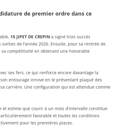
ndidature de premier ordre dans ce
able,
15 JIPET DE CREPIN
a signé trois succès
s sorties de l’année 2026. Ensuite, pour sa rentrée de
mé sa compétitivité en obtenant une honorable
avec ses fers, ce qui renforce encore davantage la
, son entourage innove en le présentant plaqué des
 sa carrière. Une configuration qui est attendue comme
 et estime que courir à un mois d’intervalle constitue
rticulièrement favorable et toutes les conditions
activement pour les premières places.