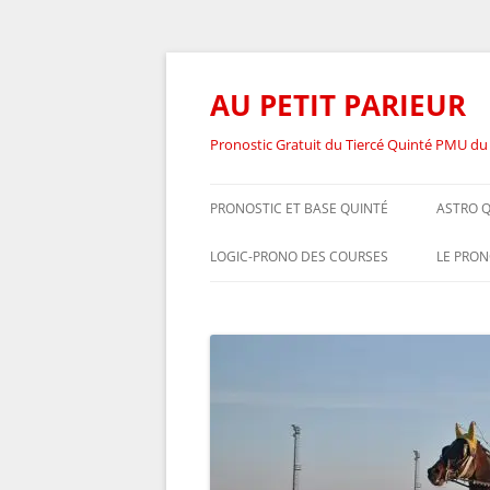
Aller
au
contenu
AU PETIT PARIEUR
Pronostic Gratuit du Tiercé Quinté PMU du
PRONOSTIC ET BASE QUINTÉ
ASTRO Q
LOGIC-PRONO DES COURSES
LE PRON