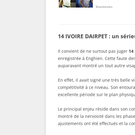
14 IVOIRE DAIRPET : un séri
Il convient de ne surtout pas juger
14
enregistrée à Enghien. Cette faute dem
auparavant montré un tout autre visa
En effet, il avait signé une très belle 
compétitivité à ce niveau. Son entoura
excellente période sur le plan physiq
Le principal enjeu réside dans son co
montré de la nervosité dans les phases
ajustements ont été effectués et la c