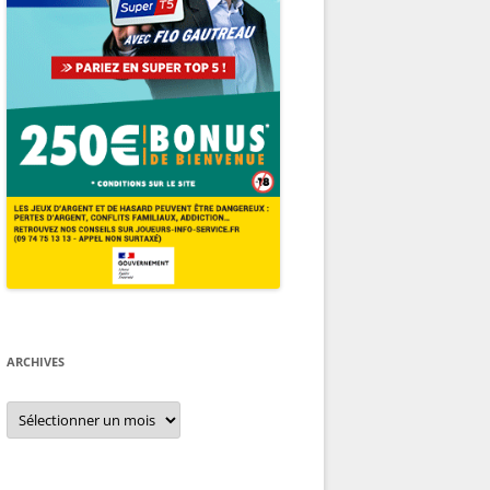
ARCHIVES
Archives