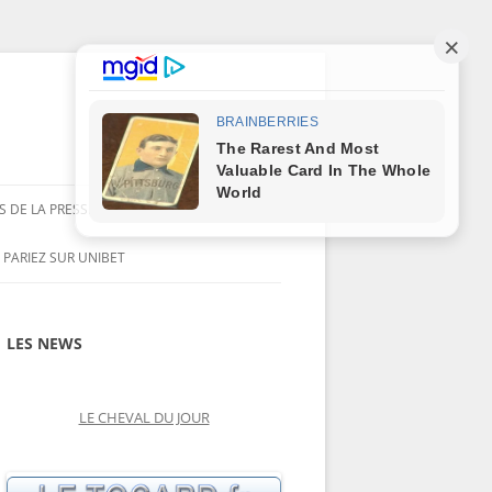
 DE LA PRESSE
PARIEZ SUR UNIBET
LES NEWS
LE CHEVAL DU JOUR