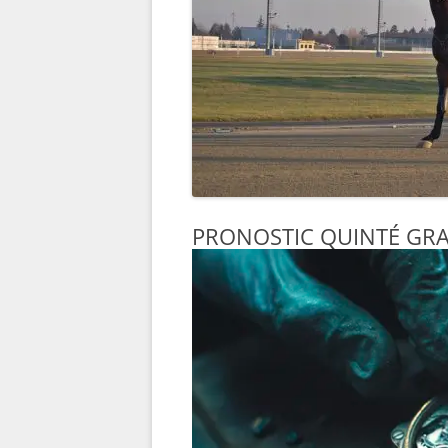
PRONOSTIC QUINTÉ GRA