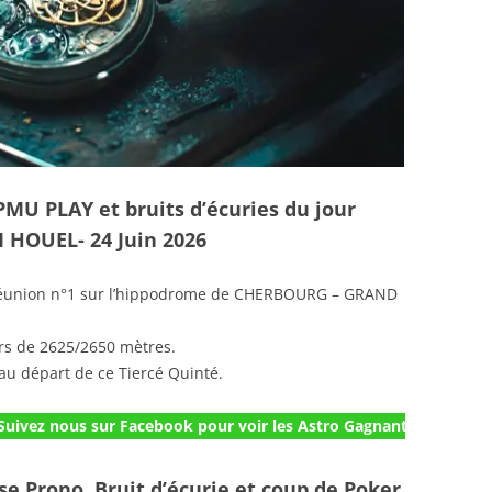
U PLAY et bruits d’écuries du jour
 HOUEL- 24 Juin 2026
réunion n°1 sur l’hippodrome de CHERBOURG – GRAND
urs de 2625/2650 mètres.
 au départ de ce Tiercé Quinté.
 nous sur Facebook pour voir les Astro Gagnants des jours préc
 Prono, Bruit d’écurie et coup de Poker