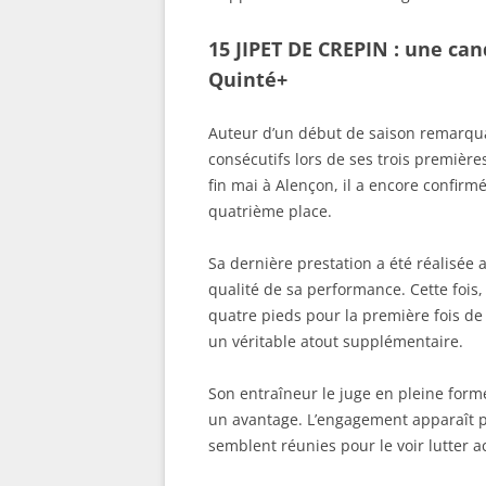
15 JIPET DE CREPIN : une ca
Quinté+
Auteur d’un début de saison remarqu
consécutifs lors de ses trois première
fin mai à Alençon, il a encore confir
quatrième place.
Sa dernière prestation a été réalisée 
qualité de sa performance. Cette fois
quatre pieds pour la première fois de
un véritable atout supplémentaire.
Son entraîneur le juge en pleine forme
un avantage. L’engagement apparaît pa
semblent réunies pour le voir lutter 