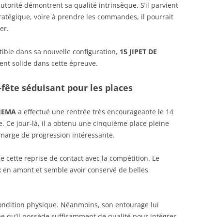
torité démontrent sa qualité intrinsèque. S’il parvient
atégique, voire à prendre les commandes, il pourrait
er.
tible dans sa nouvelle configuration,
15 JIPET DE
nt solide dans cette épreuve.
fête séduisant pour les places
DJEMA
a effectué une rentrée très encourageante le 14
e. Ce jour-là, il a obtenu une cinquième place pleine
 marge de progression intéressante.
de cette reprise de contact avec la compétition. Le
ux en amont et semble avoir conservé de belles
condition physique. Néanmoins, son entourage lui
me qu’il possède suffisamment de qualité pour intégrer