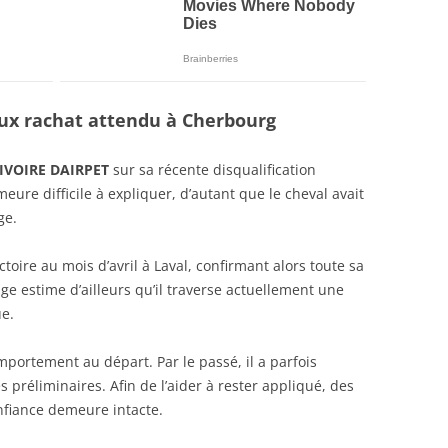
eux rachat attendu à Cherbourg
 IVOIRE DAIRPET
sur sa récente disqualification
eure difficile à expliquer, d’autant que le cheval avait
ge.
victoire au mois d’avril à Laval, confirmant alors toute sa
ge estime d’ailleurs qu’il traverse actuellement une
ue.
mportement au départ. Par le passé, il a parfois
 préliminaires. Afin de l’aider à rester appliqué, des
onfiance demeure intacte.