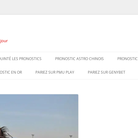
 jour
UINTÉ LES PRONOSTICS
PRONOSTIC ASTRO CHINOIS
PRONOSTICS
OSTIC EN OR
PARIEZ SUR PMU PLAY
PARIEZ SUR GENYBET