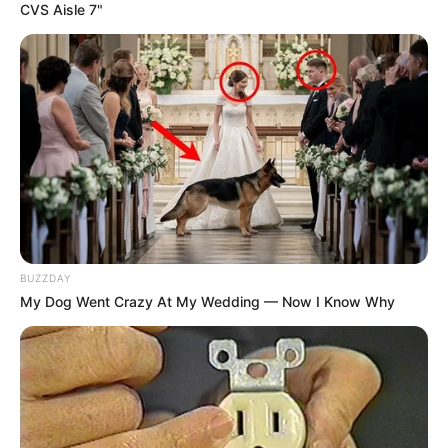
CVS Aisle 7"
BUZZDAY
My Dog Went Crazy At My Wedding — Now I Know Why