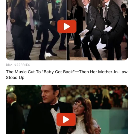
BRAINBERRIES
The Music Cut To "Baby Got Back"—Then Her Mother-In-Law
Navigation
←
PRONOSTIC HANDICAP
PRONOSTIC PRIX DE
Stood Up
des
D’ANGERS QUINTÉ PMU 20-
L’ORANGERIE QUINTÉ PMU
articles
05-2025
22-05-2025
→