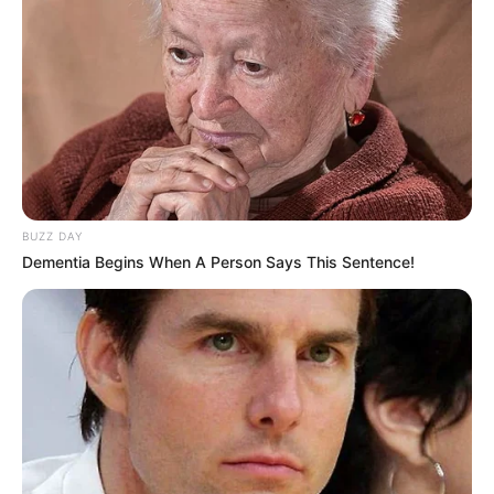
PMU à consulter ici
!
BUZZ DAY
Dementia Begins When A Person Says This Sentence!