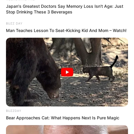
Le PRONOSTIC QUINTÉ en 7 chevaux du GNT
Japan's Greatest Doctors Say Memory Loss Isn't Age: Just
5EME ÉTAPE
Stop Drinking These 3 Beverages
BUZZ DAY
1er: 14 JAZZMAN DEBAILLEUL
Man Teaches Lesson To Seat-Kicking Kid And Mom – Watch!
2ème: 13 HAPPY DANICA
3ème: 10 INVICTUS MADIBA
4ème: 2 IMPERATOR D’ELA
5ème: 5 JONGLEUSE DE LUNE
6ème: 8 JANGO VICI
7ème: 6 HOLD UP DU SAPTEL
Les regrets ou en cas de non-partant: 9 HORATIUS D’ELA
et/ou 11 HEDE DARLING
Tous les Pronostics Spot du jour!
BUZZDAY
Bear Approaches Cat: What Happens Next Is Pure Magic
Une quarantaine de
pronostics de la meilleure presse du