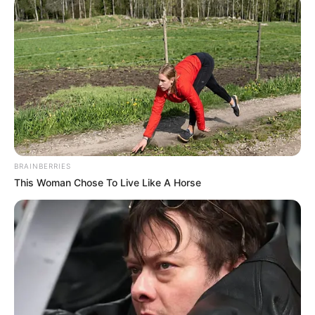
Dans le cadre prestigieux de la cinquième étape du Grand
National du Trot 2025, trois concurrents attirent notre
attention. Il s’agit de Jazzman Debailleul (14), Happy Danica
(13) et Invictus Madiba (10). Tous évoluent au second
poteau, ce qui impose un défi supplémentaire. Cependant,
leur profil respectif mérite une attention particulière pour
les parieurs exigeants.
Analyse de la Base PMU du Quinté du jour
BRAINBERRIES
Jazzman Debailleul (14)
: un favori incontournable dans ce
This Woman Chose To Live Like A Horse
GNT
Tout d’abord, Jazzman Debailleul s’affiche comme un
sérieux prétendant à la victoire. Sa forme actuelle est
excellente, ce qui le place en haut de l’affiche. En effet, il
reste sur un franc succès à Vincennes, obtenu dans un
excellent lot. De plus, sa troisième place dans le Prix
Marcel Laurent (Gr.II) confirme son niveau. Sa quatrième
position dans le Prix Ténor de Baune (Gr.I) renforce cette