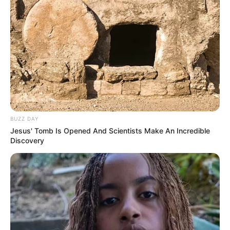
Retrouvez également les principaux pronostics Quinté de
la presse, ainsi qu’une synthèse du Tiercé Quarté Quinté
réalisée avec les meilleurs pronostiqueurs du moment, voir
un peu plus bas sur cette même page.
Le pronostic étant établi 24 heures à l’avance, il est
préférable de venir vérifier celui-ci quelques minutes avant
le départ. Car dans le cas de non-partant le pronostic est
susceptible d’évoluer jusqu’à 15 minutes avant la course
BUZZ DAY
du Tiercé Quarté Quinté.
Jesus' Tomb Is Opened And Scientists Make An Incredible
Pour vous aider à faire votre prono n’hésitez pas à utiliser
Discovery
notre logiciel de
Pronostics-Spot
ou bien notre
logiciel-Turf
ils ont l’avantage d’être gratuits.