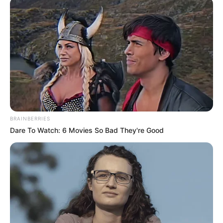
BRAINBERRIES
Dare To Watch: 6 Movies So Bad They're Good
PRONOSTIC QUINTÉ du jour dans la réunion n°1 sur
l’hippodrome du CROISE LAROCHE – GNT 5EME ÉTAPE.