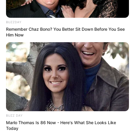
BUZZDAY
Remember Chaz Bono? You Better Sit Down Before You See
Him Now
BUZZ DAY
Marlo Thomas Is 86 Now - Here's What She Looks Like
Today