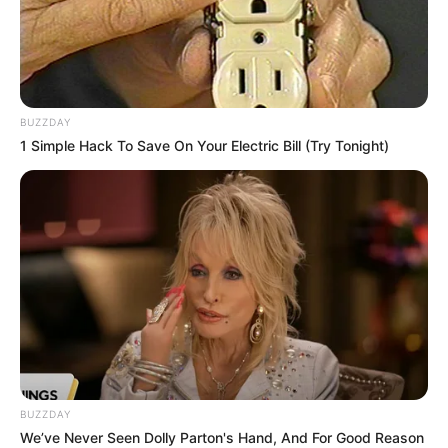
BUZZDAY
1 Simple Hack To Save On Your Electric Bill (Try Tonight)
BUZZDAY
We’ve Never Seen Dolly Parton's Hand, And For Good Reason