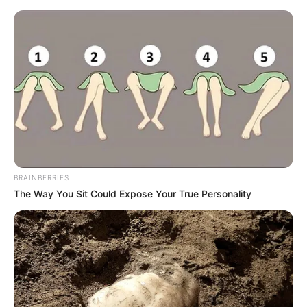
Aller
au
AU PETIT PARIEUR
contenu
Pronostic Gratuit du Tiercé Quinté PMU du jour
Menu
BRAINBERRIES
The Way You Sit Could Expose Your True Personality