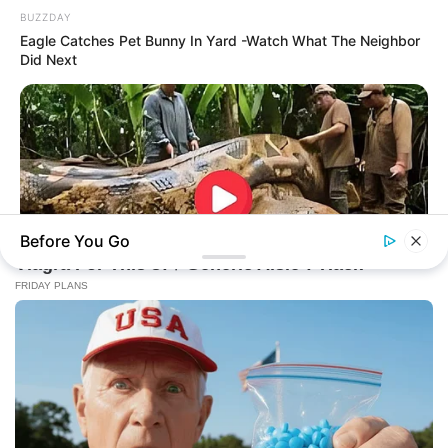
BUZZDAY
Eagle Catches Pet Bunny In Yard -Watch What The Neighbor
Did Next
Before You Go
BUZZDAY
What This Snake Does—Experts Say You Can't Unsee It