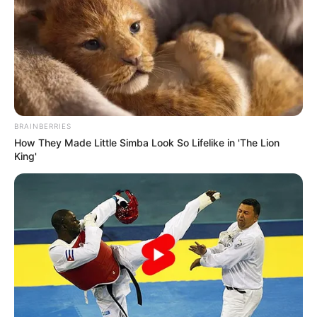
les accessits.
L’analyse du Bruit d’écurie du Quinté
Invictus Madiba (10)
: une chance séduisante pour les
places
Enfin, Invictus Madiba représente un profil intéressant
BRAINBERRIES
pour les amateurs de surprises. Certes, il n’a pas gagné
How They Made Little Simba Look So Lifelike in 'The Lion
depuis plusieurs mois, mais il a montré des capacités
King'
notables. Sa troisième place dans le Prix Jean-René
Gougeon à Vincennes cet hiver le prouve clairement.
Même si sa dernière course ne reflète pas son réel
potentiel, elle comporte des excuses. À nouveau corde à
gauche, il ne sera pas dépaysé malgré sa première
tentative sur ce tracé. Il devra cependant bénéficier d’un
bon parcours pour faire parler sa pointe de vitesse.