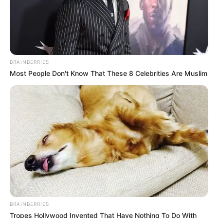
Pronostic Quinté PMU et bruits d’écuries du
jour pour le GRAND PRIX DU 60E
ANNIVERSAIRE DE PARILLY ce 8 MAI 2025
BRAINBERRIES
Most People Don't Know That These 8 Celebrities Are Muslim
PRONOSTIC QUINTE du jour GRAND PRIX DU 60E
ANNIVERSAIRE DE PARILLY dans la réunion n°1 sur
l’hippodrome de LYON-PARILLY.
Course de Plat, pour un parcours de 1600 mètres.
Le Quinté du jour ce sont 16 Partants au départ de ce
Tiercé Quinté.
ur Facebook pour voir les Astro Chinois Gagnants des jours précé
BRAINBERRIES
Tropes Hollywood Invented That Have Nothing To Do With