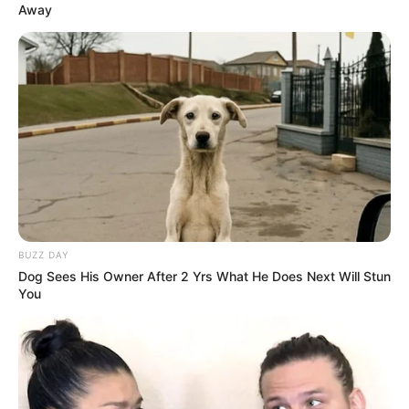
Away
BUZZ DAY
Dog Sees His Owner After 2 Yrs What He Does Next Will Stun
You