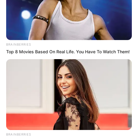
Dans le Grand Prix du 60e Anniversaire de Parilly, ZRYAN
(6), GLORY WOOD (11) et ZELORO (10) suscitent de légitimes
attentes. Cette épreuve, disputée sur les 1600 mètres de
Lyon-Parilly, pourrait bien révéler leurs véritables capacités
dans un contexte de gros handicap très disputé.
BRAINBERRIES
Top 8 Movies Based On Real Life. You Have To Watch Them!
Analyse de la Base PMU du Quinté du jour
Tout d’abord, ZRYAN (6) représente une valeur montante
qu’il ne faut surtout pas sous-estimer. En effet, ce
pensionnaire de Francis-Henri Graffard vient d’enchaîner
deux sorties très prometteuses. D’une part, il a dominé
pour sa rentrée sur la P.S.F. de Chantilly, affichant une
réelle supériorité. D’autre part, il a confirmé sa
compétitivité en se classant quatrième d’une Classe 3
relevée à Saint-Cloud. De plus, il s’élancera de la stalle 2,
ce qui constitue un net avantage sur ce tracé tournant.
BRAINBERRIES