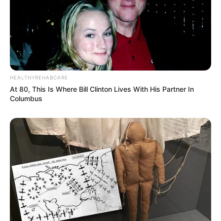
Navigation
←
PRONOSTIC PRIX DE LA
PRONOSTIC QUINTE PRIX LEO
HEALTHYREHABCARE
des
CONCORDE QUINTE PMU 07-
09-05-2025
→
At 80, This Is Where Bill Clinton Lives With His Partner In
Columbus
articles
05-2025