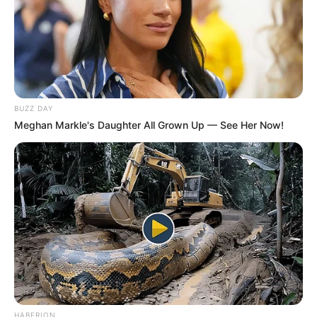
BUZZ DAY
Meghan Markle's Daughter All Grown Up — See Her Now!
HABERION