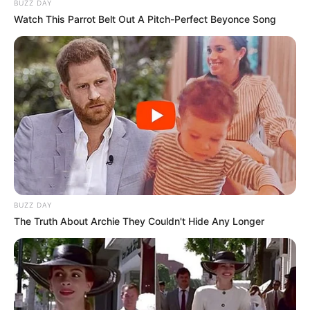
BUZZ DAY
Watch This Parrot Belt Out A Pitch-Perfect Beyonce Song
BUZZ DAY
The Truth About Archie They Couldn't Hide Any Longer