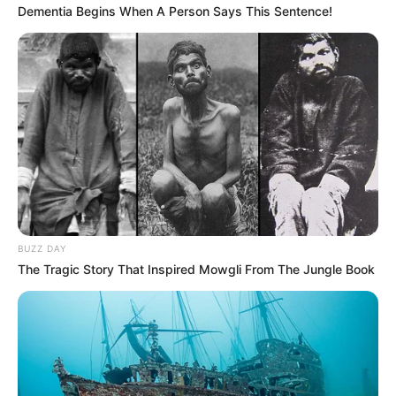
Dementia Begins When A Person Says This Sentence!
BUZZ DAY
The Tragic Story That Inspired Mowgli From The Jungle Book