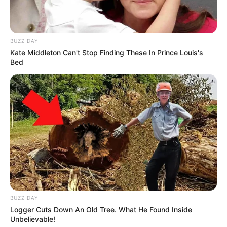
Motion (13) : un retour prometteur à ne pas négliger
Par ailleurs, Motion (13) semble retrouver son meilleur
niveau après une longue interruption. Il a d’abord signé
BUZZ DAY
une belle rentrée à Deauville avant de s’imposer coup sur
Kate Middleton Can't Stop Finding These In Prince Louis's
coup à Chantilly puis Évreux. Cela démontre une montée
Bed
en puissance progressive et prometteuse en vue des gros
handicaps.
De plus, ses statistiques sur les longues distances sont très
convaincantes avec deux victoires et une cinquième place
en quatre tentatives. Grâce à une valeur revue à 37 et une
bonne position dans les stalles (n°7), il présente un profil
séduisant. Même s’il a dû souffler pour finir à Évreux, une
confirmation est attendue, d’autant qu’il compte déjà trois
succès en neuf courses sur la distance classique.
BUZZ DAY
L’analyse du Bruit d’écurie du Quinté
Logger Cuts Down An Old Tree. What He Found Inside
Unbelievable!