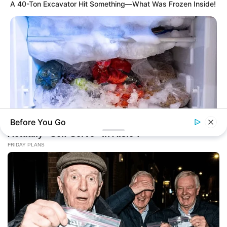
A 40-Ton Excavator Hit Something—What Was Frozen Inside!
Before You Go
BUZZ DAY
This Simple Freezer Trick Saves Hours Of Work!