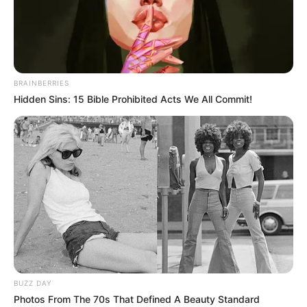
PRONOSTIC PRIX DE LA CONCORDE
QUINTE PMU 07-05-2025
BRAINBERRIES
Hidden Sins: 15 Bible Prohibited Acts We All Commit!
Pronostic Quinté et Presse PMU du jour
pour le PRIX DE LA CONCORDE ce 7 Mai 2025
BUZZ DAY
Photos From The 70s That Defined A Beauty Standard