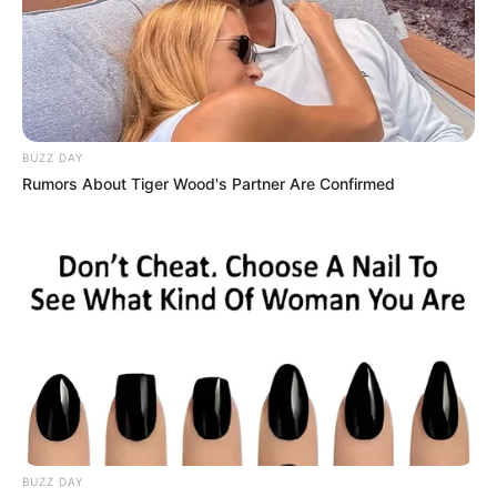
BUZZ DAY
Rumors About Tiger Wood's Partner Are Confirmed
BUZZ DAY