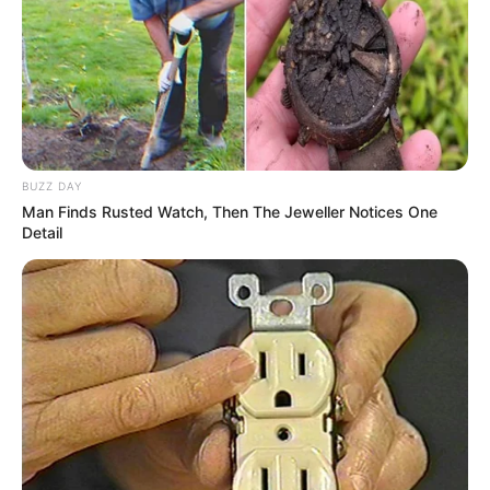
BUZZ DAY
Man Finds Rusted Watch, Then The Jeweller Notices One
Detail