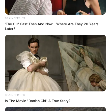
Synthèse incontournable du Quinté du jour
en 5 chevaux proposée par Logic-Prono
BRAINBERRIES
'The OC' Cast Then And Now - Where Are They 20 Years
Nouveau!
Obtenez en quelques secondes le meilleur
Later?
pronostic Quinté du jour. Grâce à cette nouvelle version de
LOGIC-PRONO, le simulateur automatique de pronostics
PMU. Véritable service en or offert aux parieurs, pour un
Turf 100% gratuit. Choisissez parmi les 38 pronostics de la
presse du jour et passez les à la « moulinette ».
Quelle est l’arrivée et qui est le cheval
gagnant du PRIX DE LA CONCORDE ?
BRAINBERRIES
Is The Movie "Danish Girl" A True Story?
16 – 7 – 6 – 8 – 11