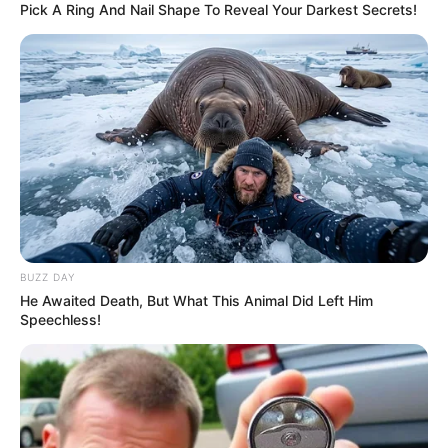
Pick A Ring And Nail Shape To Reveal Your Darkest Secrets!
BUZZ DAY
He Awaited Death, But What This Animal Did Left Him
Speechless!