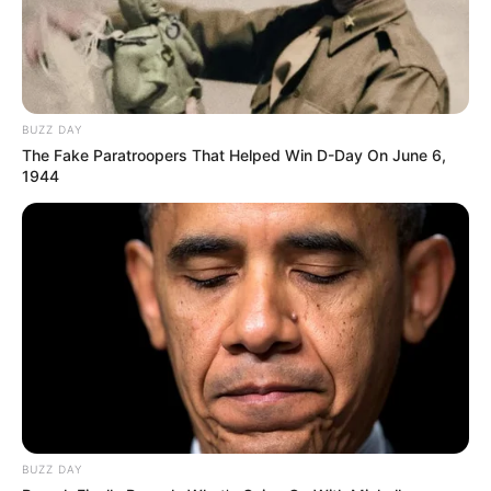
BUZZ DAY
The Fake Paratroopers That Helped Win D-Day On June 6,
1944
Pronostic Quinté+ : 4 INGEBORG, 15 MISTER
BLACK et 1 TI AMO BELLO à suivre
BUZZ DAY