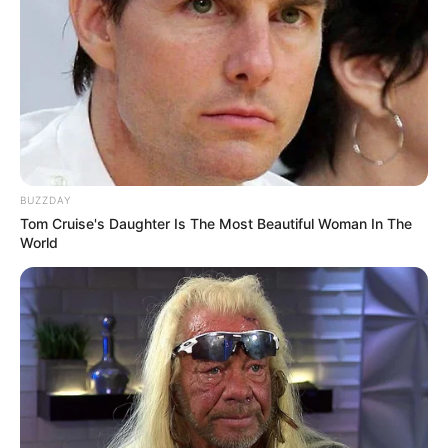
BUZZDAY
Tom Cruise's Daughter Is The Most Beautiful Woman In The
World