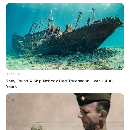
Quinté+ du jour : 7 EGYPTIAN GLORY et 12
EXTRAVAGANTE en premières chances
D’abord,
7 EGYPTIAN GLORY
constitue une base
incontournable après son excellente deuxième place pour
ses débuts dans les Quinté+. Ensuite, elle est restée en
bonne forme, demeure indifférente au terrain et son
entourage attend naturellement une confirmation. Par
ailleurs,
12 EXTRAVAGANTE
retrouve cette catégorie avec
des ambitions renouvelées après avoir rassuré dans un
BUZZ DAY
maiden à Compiègne. De plus, son entraîneur estime sa
They Found A Ship Nobody Had Touched In Over 2,400
valeur compétitive, tandis que son numéro de corde
Years
favorable représente un atout supplémentaire. Enfin,
11
RUE RECAMIER
découvre les handicaps avec beaucoup de
fraîcheur, affichant une remarquable régularité depuis le
début de saison.