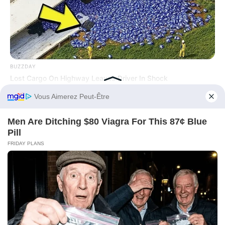
BUZZDAY
Lost Cargo On Highway Leaves Driver In Shock
Before You Go
BUZZ DAY
Archaeologists Dug Just A Bit Deeper—And Found This!