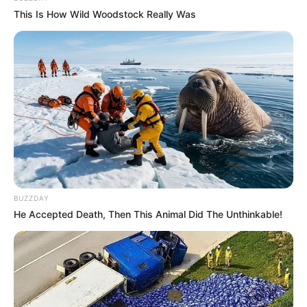
This Is How Wild Woodstock Really Was
BUZZDAY
He Accepted Death, Then This Animal Did The Unthinkable!