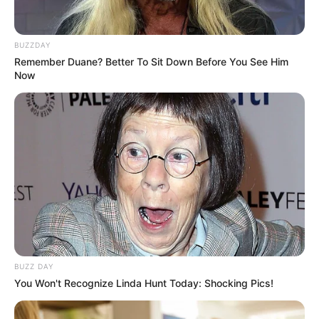
BUZZDAY
Remember Duane? Better To Sit Down Before You See Him
Now
BUZZ DAY
You Won't Recognize Linda Hunt Today: Shocking Pics!