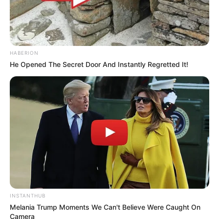
HABERION
He Opened The Secret Door And Instantly Regretted It!
INSTANTHUB
Melania Trump Moments We Can't Believe Were Caught On
Camera