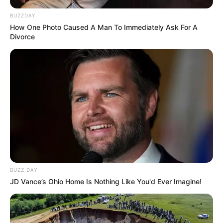
ils ont l’avantage d’être gratuits.
BUZZDAY
How One Photo Caused A Man To Immediately Ask For A
Divorce
BUZZ DAY
JD Vance’s Ohio Home Is Nothing Like You'd Ever Imagine!