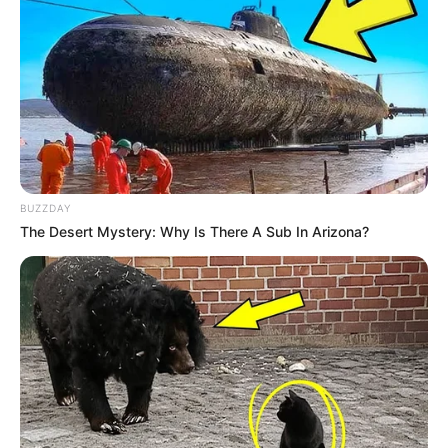
BUZZDAY
The Desert Mystery: Why Is There A Sub In Arizona?