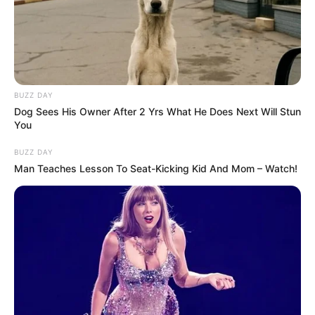
récente sortie ne reflète absolument pas sa véritable
valeur. Effectivement, il avait été contrarié dans sa
progression alors qu’il semblait capable de lutter
activement pour les places. De son côté,
5 ZELZARA
vient
de démontrer sa compétitivité à ce niveau grâce à une
BUZZ DAY
encourageante quatrième place. Ainsi, cette performance
Dog Sees His Owner After 2 Yrs What He Does Next Will Stun
lui confère encore une première chance pour intégrer la
You
bonne combinaison. Enfin,
10 FLASH GIRL
effectue un test
dans cette catégorie après avoir ouvert son palmarès, son
BUZZ DAY
entourage souhaitant désormais mesurer son véritable
Man Teaches Lesson To Seat-Kicking Kid And Mom – Watch!
potentiel.
…
Top Chevaux de la PRESSE PMU PLAY