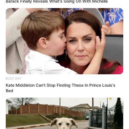
Barack Finally Reveals What's Going On With Michelle
Ensuite,
4 INGEBORG
possède une régularité intéressante
et semble parfaitement placée pour défendre ses chances
dans cette épreuve. D’ailleurs, elle évoluera sur une
distance idéale et bénéficiera d’un excellent numéro de
corde selon son entourage. En revanche,
15 MISTER BLACK
devra composer avec un numéro extérieur peu avantageux
malgré une forme irréprochable avant cette tentative.
Néanmoins, son excellente dernière prestation dans cette
catégorie ainsi que sa solidité plaident largement en sa
faveur. Quant à
1 TI AMO BELLO
, il reste sur un succès
convaincant, bien que sa pénalisation au poids complique
BUZZ DAY
désormais sensiblement sa mission.
Kate Middleton Can't Stop Finding These In Prince Louis's
Bed
Quinté+ Chantilly : 3 ANDEOL, 5 ZELZARA et
10 FLASH GIRL pour compléter la
combinaison
Par la suite,
3 ANDEOL
mérite un large crédit puisque sa