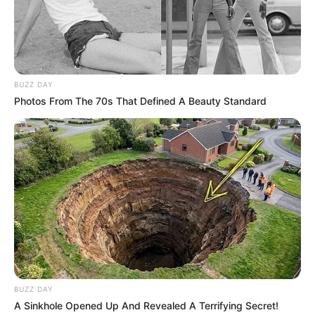
Notre super base prono qui sera peut-être pour la plupart
des turfistes l’incontournable base fiable de ce quinté du
jour, suivi par notre coup de poker qui peut venir pimenter
les rapports et enfin le bruit de piste qui pourra comme le
coup de poker venir créer la surprise. Base + Bruit + Coup
BUZZ DAY
de Poker pour un couplé, 2sur4 ou simple Gagnant placé
Photos From The 70s That Defined A Beauty Standard
dans le
Quinté du PMU PLAY
.
Quinté+ à Chantilly : 7 EGYPTIAN GLORY en
tête d’une sélection ambitieuse sur 2.000
mètres
Le Quinté+ du jour réunit seize concurrents de 3 ans dans
un handicap particulièrement ouvert sur les 2.000 mètres
de Chantilly. Toutefois, plusieurs candidatures présentent
de solides garanties au regard des impressions récemment
laissées. Dès lors, cette sélection privilégie les profils
BUZZ DAY
capables de confirmer leur compétitivité à cette valeur.
A Sinkhole Opened Up And Revealed A Terrifying Secret!