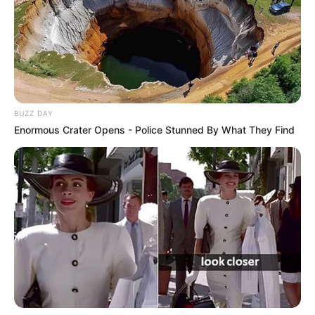
approfondie s’impose pour les parieurs du PMU PLAY à la
recherche de points d’appui fiables.
4 SAINT SAENS : une référence confirmée
dans les Quinté+
Notre base Quinté du jour, 4 SAINT SAENS qui depuis son
BUZZ DAY
succès dans un événement au mois de mars, n’a cessé de
Enormous Crater Opens - Police Stunned By What They Find
confirmer sa compétitivité à ce niveau. Certes, cette victoire
lui a valu une surcharge au poids. Cependant, il a
immédiatement démontré qu’il restait capable de rivaliser
face à une opposition similaire.
Ce pensionnaire affiche une remarquable régularité. En
effet, il a obtenu plusieurs podiums dans des Quinté+
disputés sur le parcours qui nous intéresse. De plus, son
aisance sur ce tracé particulier constitue un véritable
atout. Il apprécie également les conditions de piste
annoncées, ce qui renforce encore davantage sa