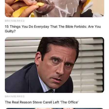
BRAINBERRIES
15 Things You Do Everyday That The Bible Forbids: Are You
Guilty?
BRAINBERRIES
The Real Reason Steve Carell Left 'The Office'