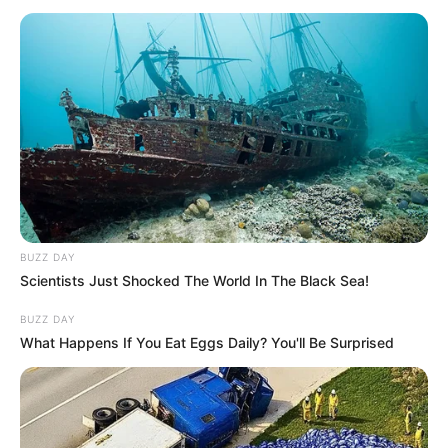
BUZZ DAY
Scientists Just Shocked The World In The Black Sea!
BUZZ DAY
Pronostic Quinté du jour dans la réunion n°1 sur
What Happens If You Eat Eggs Daily? You'll Be Surprised
l’hippodrome de PARISLONGCHAMP – PRIX DE L’ILE DE LA
CITE.
Course de Plat, pour un parcours de 1400 mètres.
Le Quinté du jour ce sont 16 Partants au départ de ce