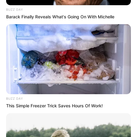
BUZZ DAY
Quelle est l’arrivée et qui est le cheval
Barack Finally Reveals What's Going On With Michelle
gagnant du PRIX DU BEL AIR ?
7 – 1 – 3 – 5 – 16
Retrouvez également les principaux pronostics Quinté de
la presse, ainsi qu’une synthèse du Tiercé Quarté Quinté
réalisée avec les meilleurs pronostiqueurs du moment, voir
un peu plus bas sur cette même page.
Le pronostic étant établi 24 heures à l’avance, il est
préférable de venir vérifier celui-ci quelques minutes avant
le départ. Car dans le cas de non-partant le pronostic est
BUZZ DAY
susceptible d’évoluer jusqu’à 15 minutes avant la course
This Simple Freezer Trick Saves Hours Of Work!
du Tiercé Quarté Quinté.
Pour vous aider à faire votre prono n’hésitez pas à utiliser
notre logiciel de
Pronostics-Spot
ou bien notre
logiciel-Turf
ils ont l’avantage d’être gratuits.