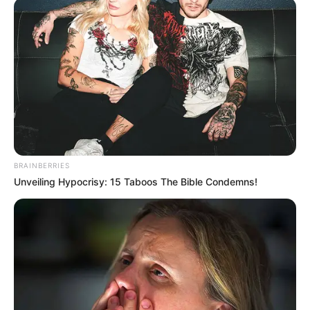
BRAINBERRIES
Unveiling Hypocrisy: 15 Taboos The Bible Condemns!