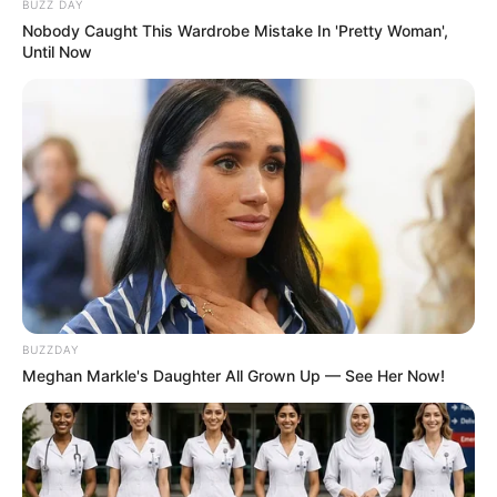
BUZZ DAY
candidature.
Nobody Caught This Wardrobe Mistake In 'Pretty Woman',
Until Now
Son principal point d’interrogation concerne son numéro
de corde particulièrement défavorable. Néanmoins, malgré
cette donnée peu enviable, son comportement
irréprochable et sa capacité à répéter ses meilleures
valeurs lui permettent de conserver une première chance
théorique. Ainsi, il apparaît comme l’un des chevaux les
plus fiables de cette épreuve.
11 SPIRITO : un concurrent en pleine
ascension
BUZZDAY
Meghan Markle's Daughter All Grown Up — See Her Now!
Notre coup de poker pour le Quinté+ du jour, 11 SPIRITO
franchit désormais un cap en découvrant l’univers des
Quinté+. Certes, l’opposition se révèle plus relevée et il
devra cette fois affronter des adversaires plus
expérimentés.