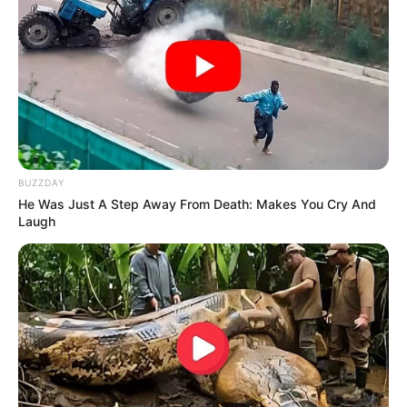
BUZZDAY
He Was Just A Step Away From Death: Makes You Cry And
Laugh