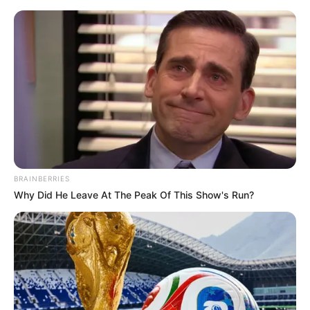
BRAINBERRIES
Why Did He Leave At The Peak Of This Show's Run?