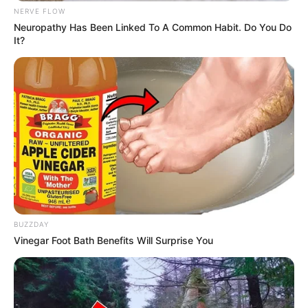
Ainsi, ces trois concurrents possèdent chacun des
NERVE FLOW
arguments solides pour jouer un rôle majeur dans ce Prix
Neuropathy Has Been Linked To A Common Habit. Do You Do
du Bel Air. Entre expérience confirmée, marge de
It?
progression et régularité éprouvée, ils constituent des
candidatures particulièrement attractives pour les parieurs
du PMU PLAY.
…
Top Chevaux de la PRESSE PMU PLAY
BUZZDAY
Astro Quinté : découvrez le ou les signes les
Vinegar Foot Bath Benefits Will Surprise You
plus chanceux du jour