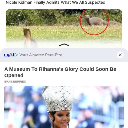
Nicole Kidman Finally Admits What We All Suspected
Before You Go
BRAINBERRIES
Golfer Turned Pale Squinting At What Was Moving In The
Fresh Grass