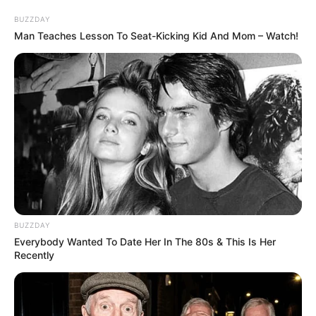
Pronostic Quinté du jour dans la réunion n°1 sur
BUZZDAY
Man Teaches Lesson To Seat-Kicking Kid And Mom – Watch!
l’hippodrome de PARISLONGCHAMP – PRIX DE L’ILE DE LA
CITE.
Course de Plat, pour un parcours de 1400 mètres.
Le Quinté du jour ce sont 16 Partants au départ de ce
Tiercé Quinté.
ts des jours précédents.****
Découvrez nos
Outils PMU PLAY gratuits
: Le
Top chevaux du Quinté du jour et le comparateur de
pronostics Quinté+, des aides pour mieux jouer.
BUZZDAY
Everybody Wanted To Date Her In The 80s & This Is Her
Recently
Pronostic Quinté et sa Base Prono, pour un
couplé ou 2sur4 dans le PRIX DE L’ILE DE LA
CITE