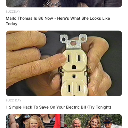
notamment signé une impressionnante victoire dans un
Quinté+ avant de voir sa marge se réduire après sa
BUZZDAY
Marlo Thomas Is 86 Now - Here's What She Looks Like
remontée au poids.
Today
Même lorsqu’il s’est classé seulement septième, il a
néanmoins laissé une impression favorable grâce à un bel
effort final. De plus, il retrouve une piste qu’il affectionne
particulièrement.
Le cheval affiche toujours une excellente condition
physique et son entourage estime qu’il peut montrer un
tout autre visage cette fois-ci. Certes, son numéro de corde
n’apparaît pas comme un cadeau et un assouplissement
trop prononcé de la piste constituerait un désavantage.
BUZZ DAY
Néanmoins, si les conditions restent à son avantage, il
1 Simple Hack To Save On Your Electric Bill (Try Tonight)
conserve les moyens d’intégrer la combinaison gagnante.
10 LA MANDALA : une jument en pleine