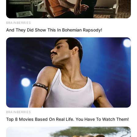
BRAINBERRIES
And They Did Show This In Bohemian Rapsody!
Le Pronostic PMU du Quinté du jour en 7
chevaux du PRIX DE L’ILE DE LA CITE
1er: 1 TORTISAMBERT
2ème: 4 FIRE REBEL
3ème: 10 LA MANDALA
4ème: 9 TALENTUOSO
5ème: 3 AFOGADO
6ème: 6 TEN HORNS
7ème: 2 ALEM
BRAINBERRIES
Les regrets ou en cas de non-partant: 11 NO LIMIT DREAM
Top 8 Movies Based On Real Life. You Have To Watch Them!
et/ou 12 REVE DE VALLARSA
Les Pronos Spot Fonctionnent à nouveau!