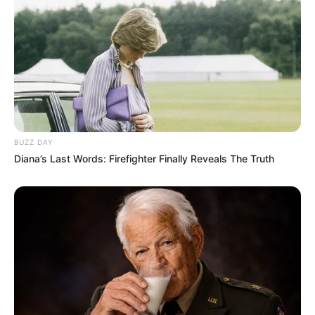
BUZZ DAY
Diana’s Last Words: Firefighter Finally Reveals The Truth