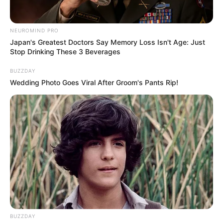
NEUROMIND PRO
Japan's Greatest Doctors Say Memory Loss Isn't Age: Just
Stop Drinking These 3 Beverages
BUZZDAY
Wedding Photo Goes Viral After Groom's Pants Rip!
BUZZDAY