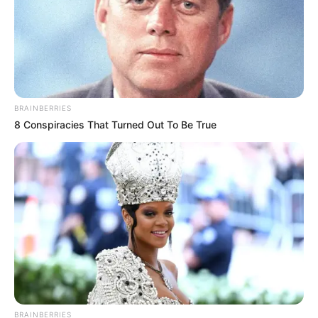
dans une forme resplendissante et possède suffisamment
d’arguments pour jouer un rôle actif.
Ainsi, entre expérience des Quinté+, état de forme et
profils complémentaires, ces trois concurrents méritent
incontestablement une place de choix dans les réflexions
BRAINBERRIES
des turfistes avant ce rendez-vous très attendu du PMU
8 Conspiracies That Turned Out To Be True
PLAY.
…
Top Chevaux de la PRESSE PMU PLAY
Astro Quinté : découvrez le ou les signes les
plus chanceux du jour
BRAINBERRIES