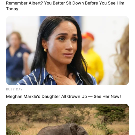
Remember Albert? You Better Sit Down Before You See Him
Today
BUZZ DAY
Meghan Markle's Daughter All Grown Up — See Her Now!