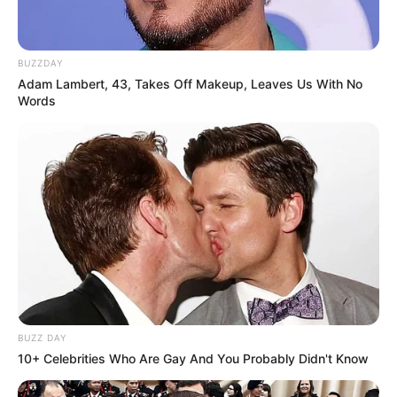
BUZZDAY
Adam Lambert, 43, Takes Off Makeup, Leaves Us With No
Words
BUZZ DAY
10+ Celebrities Who Are Gay And You Probably Didn't Know