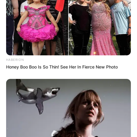
possession de ses moyens
Le bruit d’écurie du Quinté+, 10 LA MANDALA qui traverse
actuellement une période particulièrement favorable.
Après avoir remporté un handicap à Marseille-Borély lors
de sa rentrée, elle a confirmé ses excellentes dispositions
en obtenant une remarquable troisième place sur le
HABERION
parcours du jour. Cette performance a été acquise malgré
Honey Boo Boo Is So Thin! See Her In Fierce New Photo
un numéro tout à l’extérieur, ce qui renforce encore la
qualité de sa prestation.
Son entraîneur a d’ailleurs privilégié cette épreuve plutôt
qu’un engagement réservé uniquement aux femelles,
preuve de la confiance accordée à sa pensionnaire.
Restée en excellente condition physique depuis sa
dernière sortie, elle semble en mesure de répéter sa
meilleure valeur. Sa récente fin de course a également