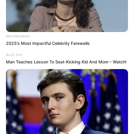
PRONOSTIC PRIX CHANTILLY QUINTE PMU
28-04-2025
BRAINBERRIES
2025’s Most Impactful Celebrity Farewells
BUZZ DAY
Man Teaches Lesson To Seat-Kicking Kid And Mom – Watch!
Pronostic Quinté et Presse PMU du jour
pour le PRIX CHANTILLY CAPITALE DU
CHEVAL ce 28 Avril 2025