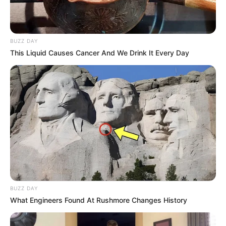
BUZZ DAY
This Liquid Causes Cancer And We Drink It Every Day
BUZZ DAY
What Engineers Found At Rushmore Changes History