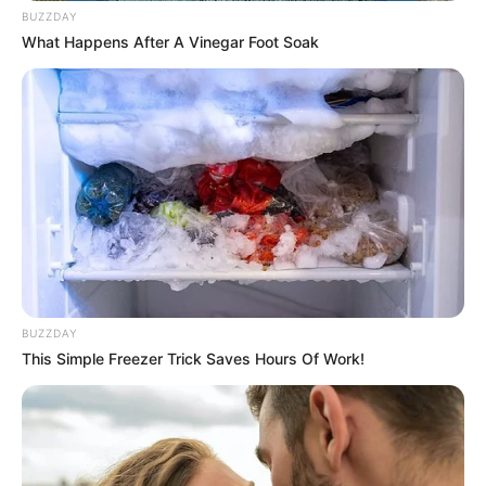
BUZZDAY
What Happens After A Vinegar Foot Soak
BUZZDAY
This Simple Freezer Trick Saves Hours Of Work!