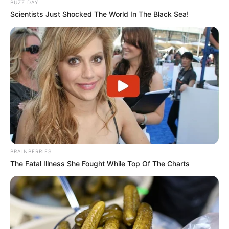
BUZZ DAY
100% dans les cinq premiers en sept tentatives sur sable
Scientists Just Shocked The World In The Black Sea!
est un autre atout majeur. De plus, son association
confirmée avec Cristian Demuro renforce encore sa
crédibilité. Il détient ainsi une première chance évidente et
pourrait enfin franchir le poteau en tête.
BRAINBERRIES
The Fatal Illness She Fought While Top Of The Charts