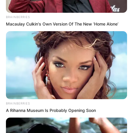
Synthèse incontournable du Quinté du jour
BRAINBERRIES
en 5 chevaux proposée par Logic-Prono
Macaulay Culkin's Own Version Of The New ‘Home Alone’
Nouveau!
Obtenez en quelques secondes le meilleur
pronostic Quinté du jour. Grâce à cette nouvelle version de
LOGIC-PRONO, le simulateur automatique de pronostics
PMU. Véritable service en or offert aux parieurs, pour un
Turf 100% gratuit. Choisissez parmi les 38 pronostics de la
presse du jour et passez les à la « moulinette ».
BRAINBERRIES
Quelle est l’arrivée et qui est le cheval
A Rihanna Museum Is Probably Opening Soon
gagnant du PRIX CHANTILLY CAPITALE DU
CHEVAL ?