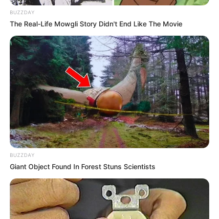
les rapports et enfin le bruit de piste qui pourra comme le
BUZZDAY
coup de poker venir créer la surprise. Base + Bruit + Coup
The Real-Life Mowgli Story Didn't End Like The Movie
de Poker pour un couplé, 2sur4 ou simple Gagnant placé
dans le
Quinté du PMU
.
Notre Base Prono:
2 ELDIO
Notre Coup de Poker:
7 ALLURRE
Le Bruit d’écurie:
8 I’M A BELIEVER
Analyse du Quinté+ du 28 Avril 2025 à
Chantilly
Ce lundi 28 avril 2025, l’hippodrome de Chantilly accueille
BUZZDAY
le Quinté+ du Prix Chantilly Capitale du Cheval. Sur les
Giant Object Found In Forest Stuns Scientists
1900 mètres de la piste en sable fibré, seize concurrents
âgés de 4 ans et plus se disputeront la victoire. Dans ce
contexte très ouvert, plusieurs chevaux attirent
particulièrement notre attention et celle des parieurs.