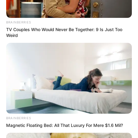
BRAINBERRIES
TV Couples Who Would Never Be Together: 9 Is Just Too
Weird
BRAINBERRIES
Magnetic Floating Bed: All That Luxury For Mere $1.6 Mil?