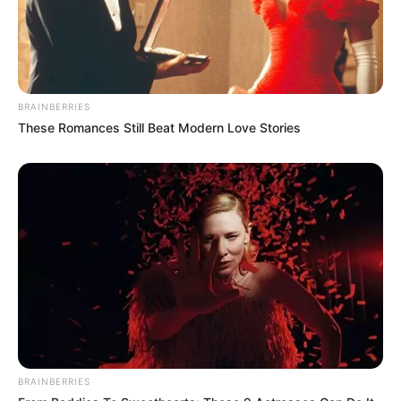
Résumé des conseils et de l’Analyse base
Quinté:
Grâce à sa régularité et sa grande aptitude au sable, ELDIO
BRAINBERRIES
(2) semble capable de s’imposer dans ce Quinté+.
These Romances Still Beat Modern Love Stories
Toutefois, ALLURRE (7), parfaitement située au poids,
détient une belle carte à jouer pour les places. Quant à I’M
A BELIEVER (8), véritable spécialiste du tracé, il constitue un
rival sérieux pour viser les premières places. Dès lors, la
course s’annonce passionnante et riche en
rebondissements !
…
Découvrez le Cheval du jour
BRAINBERRIES