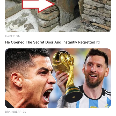
HABERION
He Opened The Secret Door And Instantly Regretted It!
BRAINBERRIES