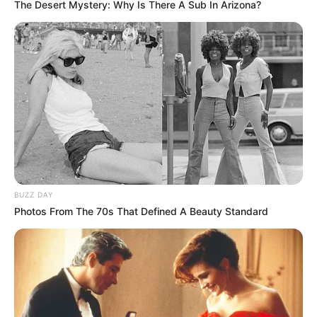
The Desert Mystery: Why Is There A Sub In Arizona?
ALLURRE pourrait bien créer la surprise dans ce handicap
ouvert.
L’analyse du Bruit d’écurie du Quinté
Enfin, I’M A BELIEVER (8) apparaît comme une opposition
sérieuse à ELDIO dans ce Quinté+. Sa victoire du 24 janvier
devant Havana Six sur ce même parcours valide ses
aptitudes. Par ailleurs, il a confirmé ensuite par une
excellente deuxième place dans un Quinté+ sur ce tracé,
prouvant sa constance. Il ne faut pas le condamner sur sa
BUZZ DAY
dernière sortie décevante, disputée sur plus long, où il a
Photos From The 70s That Defined A Beauty Standard
mieux couru que son classement ne l’indique. Retrouvant
ici les 1 900 mètres et la psf, ses meilleures conditions, il
mérite d’être repris avec confiance. En outre, son
association avec Tony Piccone, qui le connaît bien, est un
atout supplémentaire. Il figure ainsi logiquement parmi les
meilleures chances de l’épreuve.