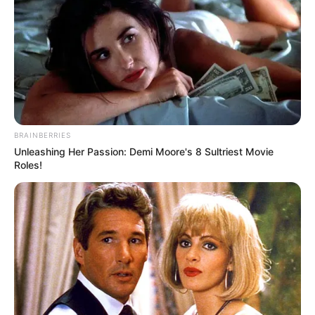
10 – 6/11 – 16 – 2
Retrouvez également les principaux pronostics Quinté de
la presse, ainsi qu’une synthèse du Tiercé Quarté Quinté
réalisée avec les meilleurs pronostiqueurs du moment, voir
un peu plus bas sur cette même page.
Le pronostic étant établi 24 heures à l’avance, il est
préférable de venir vérifier celui-ci quelques minutes avant
BRAINBERRIES
le départ. Car dans le cas de non-partant le pronostic est
Unleashing Her Passion: Demi Moore's 8 Sultriest Movie
Roles!
susceptible d’évoluer jusqu’à 15 minutes avant la course
du Tiercé Quarté Quinté.
Pour vous aider à faire votre prono n’hésitez pas à utiliser
notre logiciel de
Pronostics-Spot
ou bien notre
logiciel-Turf
ils ont l’avantage d’être gratuits.