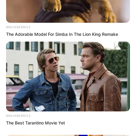
BRAINBERRIES
The Adorable Model For Simba In The Lion King Remake
BRAINBERRIES
The Best Tarantino Movie Yet