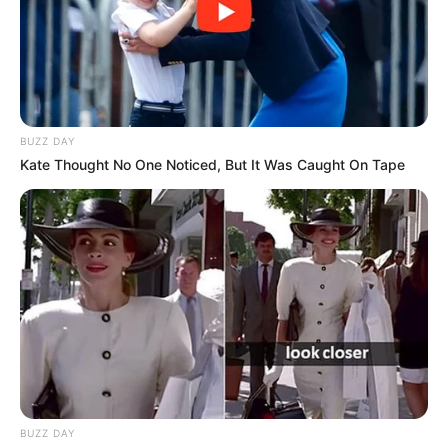
BUZZ DAY
Kate Thought No One Noticed, But It Was Caught On Tape
BUZZ DAY