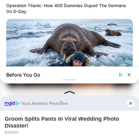
Operation Titanic: How 400 Dummies Duped The Germans
On D-Day
Before You Go
BUZZ DAY
He Awaited Death, But What This Animal Did Left Him
Speechless!