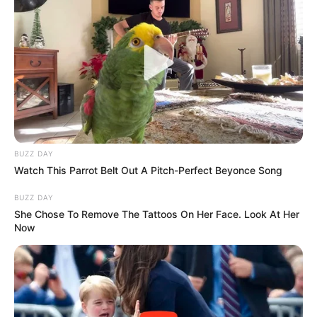
BUZZ DAY
Watch This Parrot Belt Out A Pitch-Perfect Beyonce Song
BUZZ DAY
She Chose To Remove The Tattoos On Her Face. Look At Her
Now