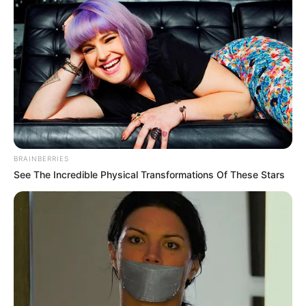
Ensuite, Kiaro (1) mérite également une attention soutenue
malgré sa récente pénalisation sur l’échelle des valeurs.
Certes, après un hiver décevant, ce pensionnaire de
Guignol a parfaitement rebondi en remportant son
handicap début avril.
En effet, son succès toulousain a mis en lumière une nette
amélioration de comportement grâce aux œillères
australiennes.
Cependant, il convient de noter que sa valeur a été
BRAINBERRIES
alourdie de trois kilos, ce qui complique sa tâche ce mardi.
See The Incredible Physical Transformations Of These Stars
Toutefois, ses belles dispositions actuelles et sa récente
réussite sur 1600 mètres lui permettent d’entretenir de
légitimes ambitions.
Ainsi, malgré une opposition plus relevée, Kiaro conserve
son mot à dire pour les places d’honneur dans ce quinté
bordelais.
L’analyse du Bruit d’écurie du Quinté