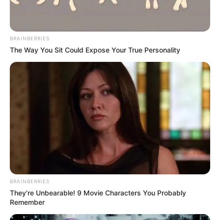
BRAINBERRIES
The Way You Sit Could Expose Your True Personality
BRAINBERRIES
They're Unbearable! 9 Movie Characters You Probably
Remember
L’analyse du coup de Poker du Quinté+