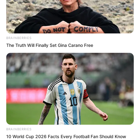
PRONOSTIC HANDICAP DE BORDEAUX
QUINTE 29-04-2025
BRAINBERRIES
The Truth Will Finally Set Gina Carano Free
Pronostic Quinté et Presse PMU du jour
pour le HANDICAP DE BORDEAUX ce 29 Avril
2025
BRAINBERRIES
10 World Cup 2026 Facts Every Football Fan Should Know