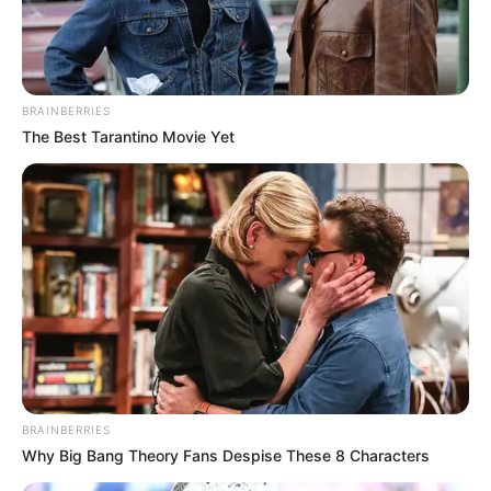
BORDEAUX.
Course de Plat, pour un parcours de 1600 mètres.
Le Quinté du jour ce sont 16 Partants au départ de ce
BRAINBERRIES
Tiercé Quinté.
The Best Tarantino Movie Yet
****Suivez nous sur Facebook pour voir les Astro G
Pronostic Quinté et sa Base Prono, pour un
couplé ou 2sur4 dans le HANDICAP DE
BORDEAUX
Notre super base prono qui sera peut-être pour la plupart
BRAINBERRIES
des turfistes l’incontournable base fiable de ce quinté du
Why Big Bang Theory Fans Despise These 8 Characters
jour, suivi par notre coup de poker qui peut venir pimenter