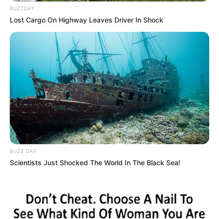
BUZZDAY
Lost Cargo On Highway Leaves Driver In Shock
BUZZ DAY
Scientists Just Shocked The World In The Black Sea!