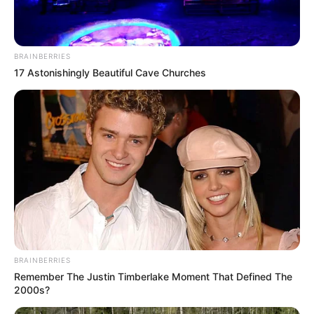
potentiel.
De plus, plusieurs chevaux en vue, dont Nobleman (6),
Kiaro (1) et Belle Anse (8), attirent particulièrement notre
BRAINBERRIES
attention.
17 Astonishingly Beautiful Cave Churches
Par conséquent, il est essentiel d’analyser avec précision
leurs dernières performances et leurs chances réelles
dans ce quinté.
Dans cet article, nous allons étudier en détail leurs forces,
leurs faiblesses et leurs ambitions pour cette épreuve.
Grâce à cette analyse Quinté, découvrez pourquoi ces trois
concurrents peuvent marquer de leur empreinte cette
course.
Analyse de la Base PMU du Quinté du jour
BRAINBERRIES
En premier lieu, il convient de souligner que Nobleman (6)
Remember The Justin Timberlake Moment That Defined The
arrive avec de sérieux arguments ce mardi à Bordeaux-Le
2000s?
Bouscat.