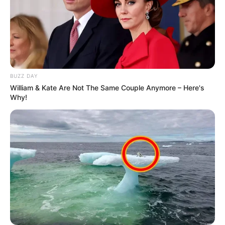
BUZZ DAY
William & Kate Are Not The Same Couple Anymore – Here's
Why!