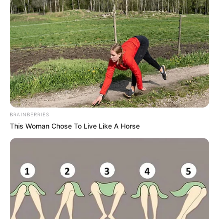
Effectivement, après sa mésaventure du 22 février à
Cagnes-sur-Mer, il a rapidement rectifié le tir à Chantilly.
De plus, sa récente troisième place sur la PSF cantilienne a
prouvé qu’il restait extrêmement compétitif en valeur 39.
Par ailleurs, son excellente position dans les stalles, avec le
numéro 3, représente un atout considérable sur ce
parcours.
De surcroît, le rythme annoncé sélectif devrait
parfaitement servir ses intérêts pour exprimer pleinement
sa pointe de vitesse.
BRAINBERRIES
De ce fait, Nobleman apparaît logiquement comme l’un des
This Woman Chose To Live Like A Horse
principaux prétendants à la victoire dans ce Handicap de
Bordeaux.
En outre, ses neuf podiums en quatorze sorties
démontrent une remarquable régularité qui renforce
encore la confiance placée en lui.
En résumé, tout semble réuni pour voir Nobleman jouer un
tout premier rôle dans cette course relevée.