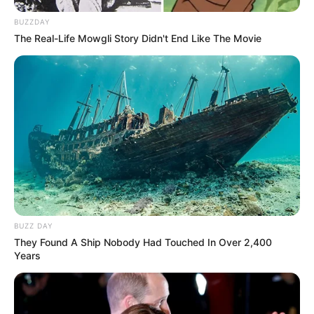
en 5 chevaux proposée par Logic-Prono
BUZZDAY
The Real-Life Mowgli Story Didn't End Like The Movie
Nouveau!
Obtenez en quelques secondes le meilleur
pronostic Quinté du jour. Grâce à cette nouvelle version de
LOGIC-PRONO, le simulateur automatique de pronostics
PMU. Véritable service en or offert aux parieurs, pour un
Turf 100% gratuit. Choisissez parmi les 38 pronostics de la
presse du jour et passez les à la « moulinette ».
Quelle est l’arrivée et qui est le cheval
BUZZ DAY
gagnant du HANDICAP DE BORDEAUX ?
They Found A Ship Nobody Had Touched In Over 2,400
Years
12 – 16 – 9 – 6 – 11
Retrouvez également les principaux pronostics Quinté de
la presse, ainsi qu’une synthèse du Tiercé Quarté Quinté