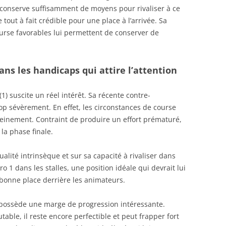
l conserve suffisamment de moyens pour rivaliser à ce
tout à fait crédible pour une place à l’arrivée. Sa
ourse favorables lui permettent de conserver de
ns les handicaps qui attire l’attention
1) suscite un réel intérêt. Sa récente contre-
op sévèrement. En effet, les circonstances de course
leinement. Contraint de produire un effort prématuré,
la phase finale.
alité intrinsèque et sur sa capacité à rivaliser dans
ro 1 dans les stalles, une position idéale qui devrait lui
onne place derrière les animateurs.
l possède une marge de progression intéressante.
ble, il reste encore perfectible et peut frapper fort