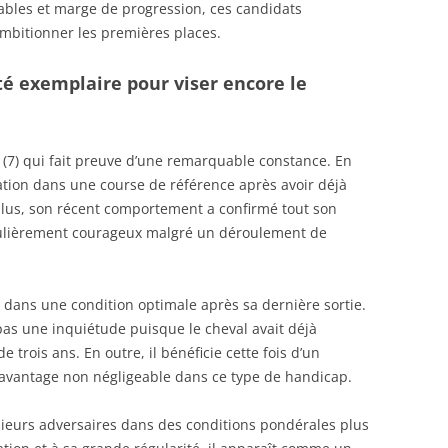
rables et marge de progression, ces candidats
mbitionner les premières places.
té exemplaire pour viser encore le
(7) qui fait preuve d’une remarquable constance. En
station dans une course de référence après avoir déjà
plus, son récent comportement a confirmé tout son
ticulièrement courageux malgré un déroulement de
é dans une condition optimale après sa dernière sortie.
pas une inquiétude puisque le cheval avait déjà
 trois ans. En outre, il bénéficie cette fois d’un
 avantage non négligeable dans ce type de handicap.
usieurs adversaires dans des conditions pondérales plus