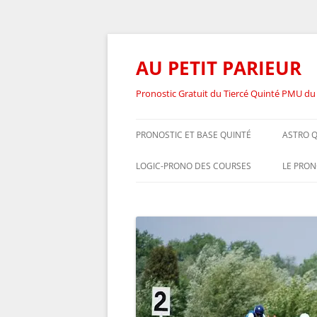
Aller
au
contenu
AU PETIT PARIEUR
Pronostic Gratuit du Tiercé Quinté PMU du
PRONOSTIC ET BASE QUINTÉ
ASTRO Q
LOGIC-PRONO DES COURSES
LE PRON