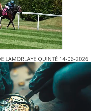
E LAMORLAYE QUINTÉ 14-06-2026