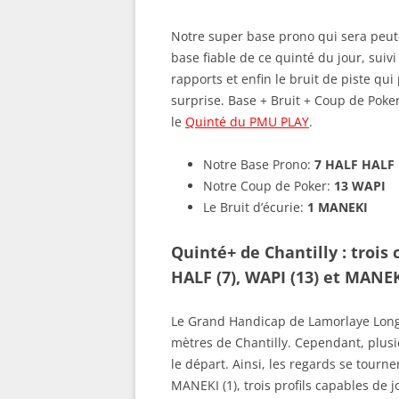
Notre super base prono qui sera peut-
base fiable de ce quinté du jour, suiv
rapports et enfin le bruit de piste qu
surprise. Base + Bruit + Coup de Pok
le
Quinté du PMU PLAY
.
Notre Base Prono:
7 HALF HALF
Notre Coup de Poker:
13 WAPI
Le Bruit d’écurie:
1 MANEKI
Quinté+ de Chantilly : troi
HALF (7), WAPI (13) et MANEK
Le Grand Handicap de Lamorlaye Longi
mètres de Chantilly. Cependant, plusi
le départ. Ainsi, les regards se tourn
MANEKI (1), trois profils capables de 