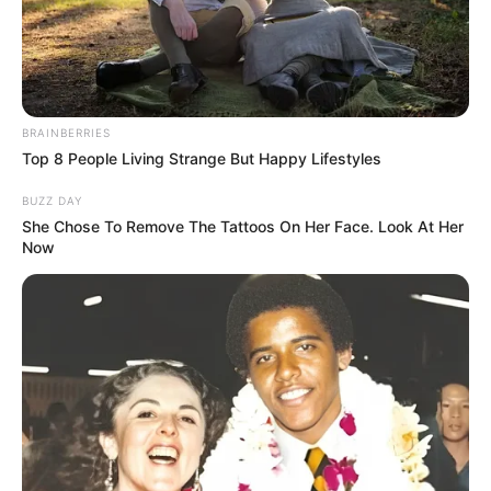
PRIX PISTOL PACKER PRONOSTIC QUINTE
PMU 20-05-2024
BRAINBERRIES
Top 8 People Living Strange But Happy Lifestyles
BUZZ DAY
She Chose To Remove The Tattoos On Her Face. Look At Her
Now
Pronostic PMU et bruits d’écuries du
Tiercé Quinté du jour pour le PRIX
PISTOL PACKER ce 20 Mai 2024