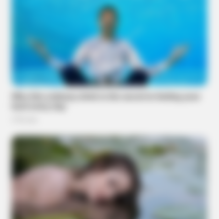
BRAINBERRIES
Giant Python Fossils Sent Shockwaves Through What
Science Thought Was Possible