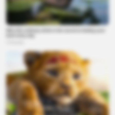
BRAINBERRIES
The Unhinged 1970 Oscar Photo They Tried To Bury: Look
Closely At His Tie
BUZZDAY
Embarrassing Prince William Moment Caught On Camera
(Watch)