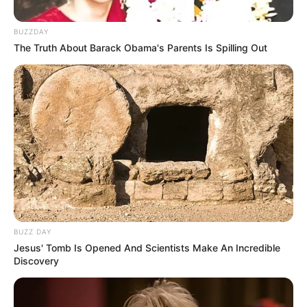
BUZZDAY
The Truth About Barack Obama's Parents Is Spilling Out
BUZZ DAY
Jesus' Tomb Is Opened And Scientists Make An Incredible
Discovery
Tiercé Quinté du jour dans la réunion n°1 sur l’hippodrome