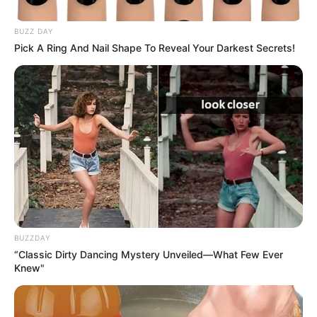
Notre Base Prono:
5 FREJA
Notre Coup de Poker:
2 TAIRANN
BUZZ DAY
Le Bruit d’écurie:
3 ZVAROSHKA
Pick A Ring And Nail Shape To Reveal Your Darkest Secrets!
Qui sait pour un beau Couplé combiné en 3 chevaux
Gagnant et/ou Placé.
…
Découvrez le Cheval du jour
BUZZDAY
“Classic Dirty Dancing Mystery Unveiled—What Few Ever
Knew"