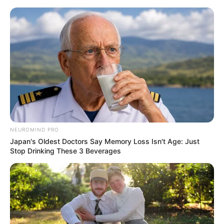
Aller
au
AU PETIT PARIEUR
contenu
Pronostic Gratuit du Tiercé Quinté PMU du jour
Menu
NEUROMIND PRO
Japan's Oldest Doctors Say Memory Loss Isn't Age: Just
Stop Drinking These 3 Beverages