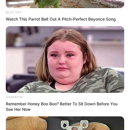
BUZZ DAY
Watch This Parrot Belt Out A Pitch-Perfect Beyonce Song
Le Pronostic PMU du Quinté du jour en 7
chevaux du PRIX PISTOL PACKER
1er: 5 FREJA
2ème: 2 TAIRANN
3ème: 3 ZVAROSHKA
4ème: 12 TERREDEGUERRE
HABERION
Remember Honey Boo Boo? Better To Sit Down Before You
5ème: 13 SASSICA
See Her Now
6ème: 15 LUNALA
7ème: 4 AVERSA