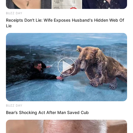
BUZZ DAY
Receipts Don't Lie: Wife Exposes Husband's Hidden Web Of
Lie
BUZZ DAY
Bear’s Shocking Act After Man Saved Cub