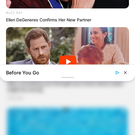
BUZZ DAY
Ellen DeGeneres Confirms Her New Partner
Before You Go
BUZZ DAY
The Truth About Archie They Couldn't Hide Any Longer