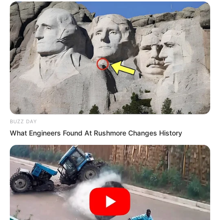
BUZZ DAY
What Engineers Found At Rushmore Changes History