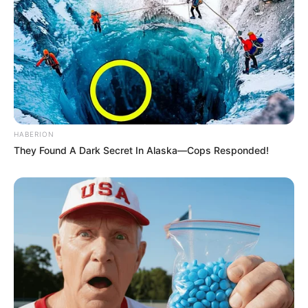
HABERION
They Found A Dark Secret In Alaska—Cops Responded!