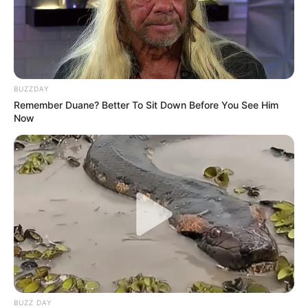
BUZZDAY
Remember Duane? Better To Sit Down Before You See Him
Now
BUZZ DAY