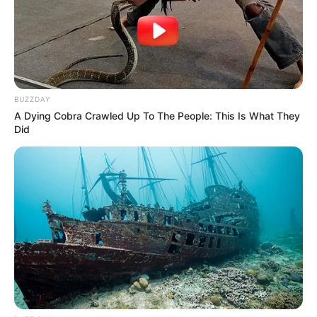
BUZZDAY
A Dying Cobra Crawled Up To The People: This Is What They
Did