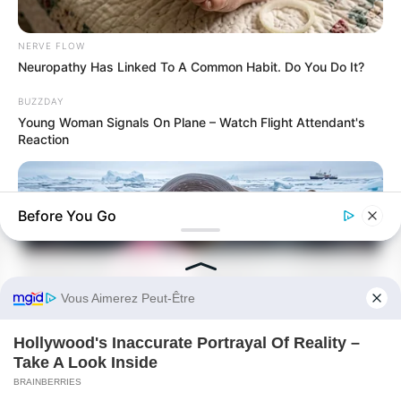
NERVE FLOW
Neuropathy Has Linked To A Common Habit. Do You Do It?
BUZZDAY
Young Woman Signals On Plane – Watch Flight Attendant's
Reaction
Before You Go
BUZZ DAY
He Awaited Death, But What This Animal Did Left Him