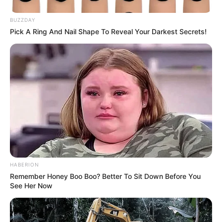
Tiercé-Magazine : 3 – 7 – 5 – 6 – 2 – 4 – 9 – 12
Retrouvez également les principaux pronostics Quinté de
BUZZDAY
la presse, ainsi qu’une synthèse du Tiercé Quarté Quinté
Pick A Ring And Nail Shape To Reveal Your Darkest Secrets!
réalisée avec les meilleurs pronostiqueurs du moment, voir
un peu plus bas sur cette même page.
Le pronostic étant établi 24 heures à l’avance, il est
préférable de venir vérifier celui-ci quelques minutes avant
le départ. Car dans le cas de non-partant le pronostic est
susceptible d’évoluer jusqu’à 15 minutes avant la course
du Tiercé Quarté Quinté.
Pour vous aider à faire votre prono n’hésitez pas à utiliser
notre logiciel de
Pronostics-Spot
ou bien notre
logiciel-Turf
ils ont l’avantage d’être gratuits.
HABERION
Remember Honey Boo Boo? Better To Sit Down Before You
See Her Now