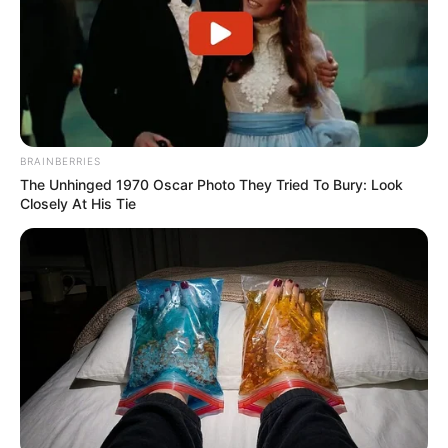
BRAINBERRIES
The Unhinged 1970 Oscar Photo They Tried To Bury: Look
Closely At His Tie
Le Pronostic PMU du Quinté du jour en 7
chevaux du HANDICAP D’ANGERS LOIRE
METROPOLE
1er: 1 KALEO PALACE
2ème: 8 MON RICIN
3ème: 9 KARAKORUM