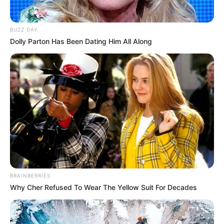
BUZZ DAY
Dolly Parton Has Been Dating Him All Along
BRAINBERRIES
Why Cher Refused To Wear The Yellow Suit For Decades