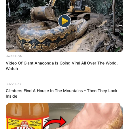
HABERION
Video Of Giant Anaconda Is Going Viral All Over The World.
Watch
BUZZ DAY
Climbers Find A House In The Mountains - Then They Look
Inside
Pronostics PMU de la presse du Quinté le
Turf complet du HANDICAP D’ANGERS LOIRE
METROPOLE