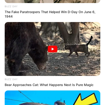
BUZZ DAY
The Fake Paratroopers That Helped Win D-Day On June 6,
1944
BUZZ DAY
Bear Approaches Cat: What Happens Next Is Pure Magic
Tiercé Quinté du jour dans la réunion n°1 sur l’hippodrome