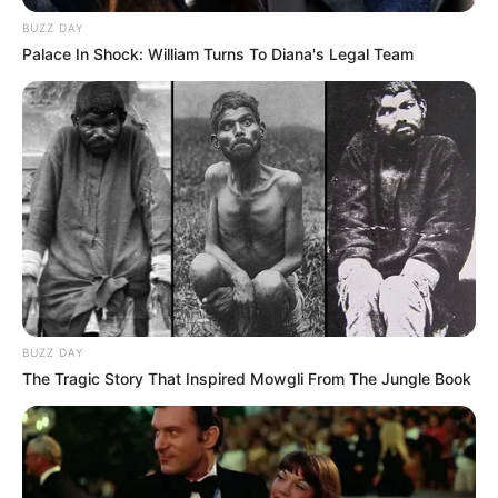
Notre Base Quinté:
1 KALEO PALACE
BUZZ DAY
Notre Coup de Poker:
8 MON RICIN
Palace In Shock: William Turns To Diana's Legal Team
Le Bruit d’écurie:
9 KARAKORUM
Qui sait pour un beau Couplé combiné en 3 chevaux
Gagnant et/ou Placé.
…
Découvrez le Cheval du jour
BUZZ DAY
The Tragic Story That Inspired Mowgli From The Jungle Book