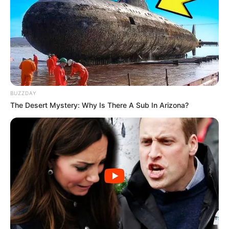
d’Angers – HANDICAP D’ANGERS LOIRE METROPOLE.
Course de Plat, pour un parcours de 2300 mètres.
Le Quinté du jour ce sont 16 Partants au départ de ce
Tiercé Quinté.
Base Prono, Bruit d’écurie et coup de Poker
BUZZDAY
pour un couplé ou 2sur4 dans le HANDICAP
The Desert Mystery: Why Is There A Sub In Arizona?
D’ANGERS LOIRE METROPOLE
Notre super base prono qui sera peut-être pour la plupart
des turfistes l’incontournable base fiable de ce quinté du
jour, suivi par notre coup de poker qui peut venir pimenter
les rapports et enfin le bruit de piste qui pourra comme le
coup de poker venir créer la surprise. Base + Bruit + Coup
de Poker pour un couplé, 2sur4 ou simple Gagnant placé
dans le Quinté du PMU.