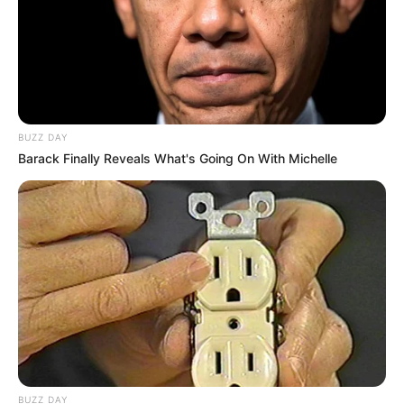
Tropiques-FM : 2 – 7 – 10 – 4 – 6 – 9 – 14 – 3
Week-End : 4 – 7 – 13 – 2 – 1 – 3 – 16
ZEturf : 7 – 16 – 3 – 2 – 9 – 13 – 1 – 4
Les courses dans le passé.
BUZZ DAY
Barack Finally Reveals What's Going On With Michelle
BUZZ DAY