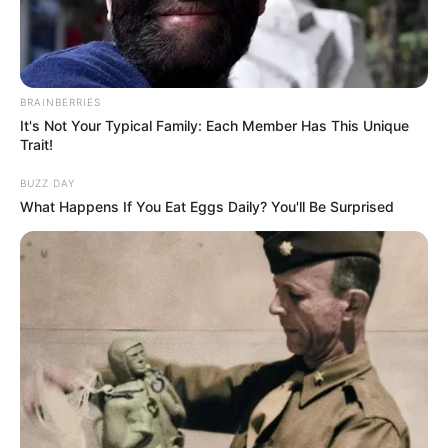
HANDICAP D’ANGERS LOIRE PRONOSTIC
PMU 21-05-2024
BRAINBERRIES
It's Not Your Typical Family: Each Member Has This Unique
Trait!
BUZZ DAY
What Happens If You Eat Eggs Daily? You'll Be Surprised
Pronostic PMU et bruits d’écuries du
Tiercé Quinté du jour pour le
HANDICAP D’ANGERS LOIRE
METROPOLE ce 21 Mai 2024