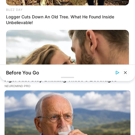
BUZZ DAY
Logger Cuts Down An Old Tree. What He Found Inside
Unbelievable!
Before You Go
BUZZDAY
Why Women Can't Resist Men Who Know This Hidden Secret