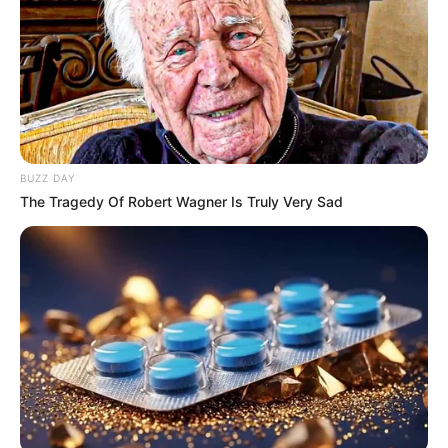
Synthèse incontournable du Quinté du jour
en 5 chevaux proposée par Logic-Prono
Obtenez en quelques secondes le meilleur pronostic
Quinté du jour. Grâce à cette nouvelle version de LOGIC-
PRONO le simulateur automatique de pronostics PMU.
BUZZ DAY
Véritable service en or offert aux parieurs, pour un Turf
The Tragedy Of Robert Wagner Is Truly Very Sad
100% gratuit. Choisissez parmi les 38 pronostics de la
presse du jour et passez les à la « moulinette ».
Quelle est l’arrivée et qui est le cheval gagnant du
PRIX PARIS HIPPIQUES EN LIGNE GENYBET ?
2 – 1 – 16 – 14 – 13