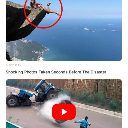
BUZZ DAY
Shocking Photos Taken Seconds Before The Disaster