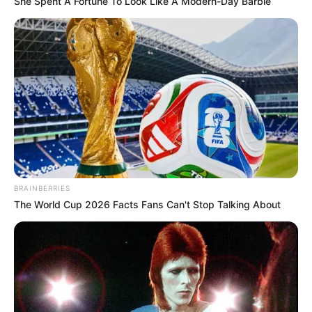
She Spent A Fortune To Look Like A Modern-Day Barbie
BRAINBERRIES
The World Cup 2026 Facts Fans Can't Stop Talking About