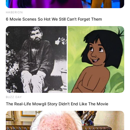
PARIS HIPPIQUES EN LIGNE GENYBET
HABERION
6 Movie Scenes So Hot We Still Can't Forget Them
1er: 4 KARASTIC
2ème: 7 FLASH DE LA CHANIE
3ème: 2 GRANDBAT
4ème: 8 BLISSIMO
5ème: 6 KALINO BELLEVUE
6ème: 5 GARIBALDI
7ème: 10 KEL STORY
Les regrets ou en cas de non-partant: 11 BELISMA et/ou 12
FOR FRIENDSHIP
BUZZ DAY
Tous les Pronos Spot du jour!
The Real-Life Mowgli Story Didn't End Like The Movie
Une quarantaine de pronostics de la meilleure presse du
PMU à consulter un peu plus bas sur cette même page.