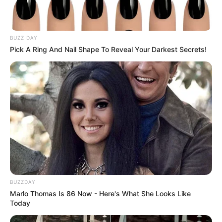
BUZZ DAY
Pick A Ring And Nail Shape To Reveal Your Darkest Secrets!
Pronostic presse du quinté ou tuyau du jour (la
suite)
Le Progrès de Lyon : 10 – 11 – 5 – 4 – 8 – 17 – 2 – 6
Le Quotidien de la Réunion : 5 – 4 – 6 – 11 – 8 – 7 – 9 – 1
Le Télégramme de Brest : 4 – 17 – 16 – 11 – 5 – 8 – 10 – 7
Les 7 de week-end : 2 – 10 – 8 – 11 – 5 – 4 – 7 – 13
Midi-Libre : 8 – 7 – 6 – 2 – 5 – 17 – 9 – 4
Nice Matin : 4 – 8 – 10 – 11 – 5 – 9 – 13 – 6
BUZZDAY
Nve. Rep. Centre-Ouest : 4 – 8 – 17 – 2 – 6 – 10 – 11 – 5
Marlo Thomas Is 86 Now - Here's What She Looks Like
Today
Ouest-France : 5 – 11 – 9 – 4 – 6 – 10 – 2 – 8
Paris Normandie : 5 – 10 – 9 – 11 – 7 – 4 – 8 – 1