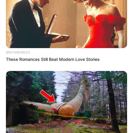
ils ont l’avantage d’être gratuits.
BRAINBERRIES
These Romances Still Beat Modern Love Stories