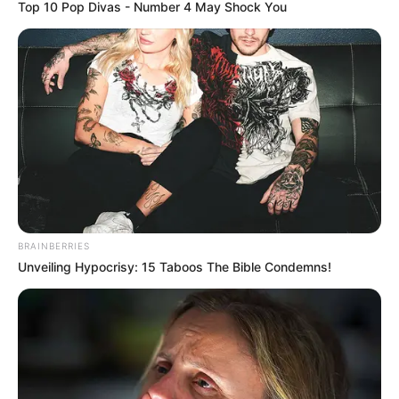
Top 10 Pop Divas - Number 4 May Shock You
BRAINBERRIES
Unveiling Hypocrisy: 15 Taboos The Bible Condemns!