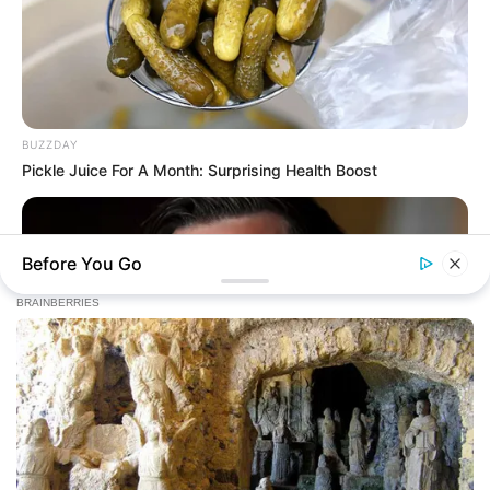
BUZZDAY
Pickle Juice For A Month: Surprising Health Boost
Before You Go
BUZZ DAY
JD Vance’s Ohio Home Is Nothing Like You'd Ever Imagine!