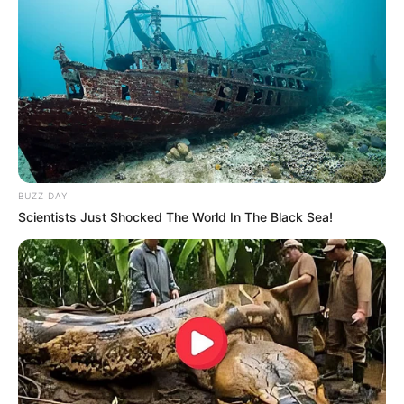
BUZZ DAY
Scientists Just Shocked The World In The Black Sea!
Le Pronostic Quinté en 7 chevaux pour LE
GRAND HANDICAP DE DEAUVILLE
1er: 17 CALAS
2ème: 20 ZVAROSHKA