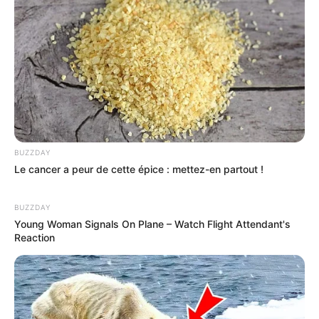
BUZZDAY
Le cancer a peur de cette épice : mettez-en partout !
BUZZDAY
Young Woman Signals On Plane – Watch Flight Attendant's
Reaction