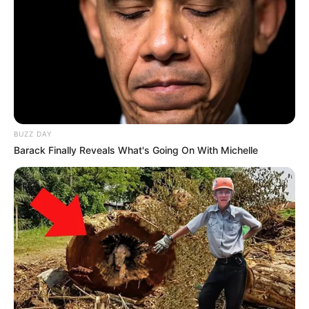
BUZZ DAY
Barack Finally Reveals What's Going On With Michelle
Pronostic PMU de la presse du quinté du
jour le Turf complet du GRAND HANDICAP