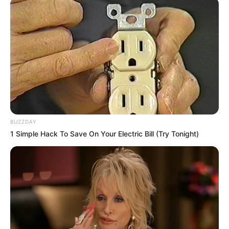
Tiercé Quarté Quinté en réunion 1 sur l’hippodrome de
DEAUVILLE – GRAND HANDICAP DE DEAUVILLE.
Course de plat, pour un parcours de 1600 mètres.
Le Tiercé Quinté du jour ce sont 20 Partants au départ de
cette course du PMU.
pour voir les Astro Chinois Gagnants des jours précédents.****
BUZZDAY
1 Simple Hack To Save On Your Electric Bill (Try Tonight)
Base, Bruit d’écurie et coup de Poker pour
un couplé ou 2sur4 dans LE GRAND
HANDICAP DE DEAUVILLE
Notre super base PMU qui sera peut-être pour la plupart
des turfistes l’incontournable base fiable de ce quinté du