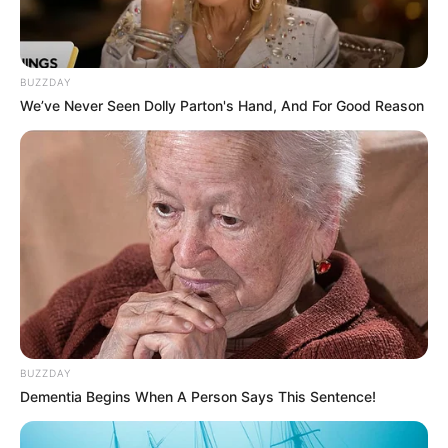
jour, suivi par notre coup de poker qui peut venir pimenter
les rapports et enfin le bruit de piste qui pourra comme le
coup de poker venir créer la surprise. Base + Bruit + Coup
de Poker soit 3 chevaux en or pour un couplé gagnant ou
BUZZDAY
2sur4 dans le Tiercé Quinté du PMU.
We’ve Never Seen Dolly Parton's Hand, And For Good Reason
Notre Base Quinté:
17 CALAS
Notre Coup de Poker:
20 ZVAROSHKA
Le Bruit d’écurie:
8 SAIDI EL FAL
…
Découvrez le Cheval du jour
BUZZDAY
Dementia Begins When A Person Says This Sentence!