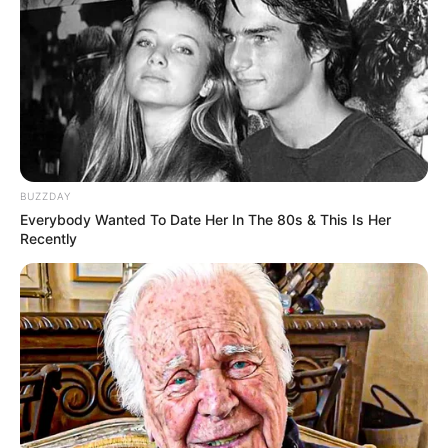
Obtenez en quelques secondes le meilleur pronostic
Quinté du jour. Grâce à cette nouvelle version de LOGIC-
PRONO le simulateur automatique de pronostics PMU.
Véritable service en or offert aux parieurs, pour un Turf
100% gratuit. Choisissez parmi les 38 pronostics de la
presse du jour et passez les à la « moulinette ».
BUZZDAY
Everybody Wanted To Date Her In The 80s & This Is Her
Recently
Les résultats et l’arrivée du Quinté, qui est le
cheval gagnant du GRAND HANDICAP DE
DEAUVILLE ?
15 – 20 – 17 – 10 – 11
Qui a donné le meilleur pronostic gagnant ou le
plus approchant du jour ?