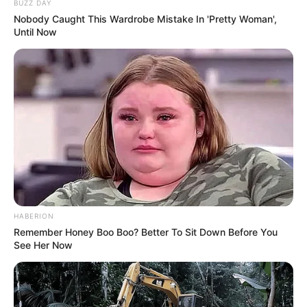
BUZZ DAY
Nobody Caught This Wardrobe Mistake In 'Pretty Woman',
Until Now
HABERION
Remember Honey Boo Boo? Better To Sit Down Before You
See Her Now