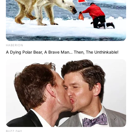
HABERION
A Dying Polar Bear, A Brave Man… Then, The Unthinkable!
BUZZ DAY