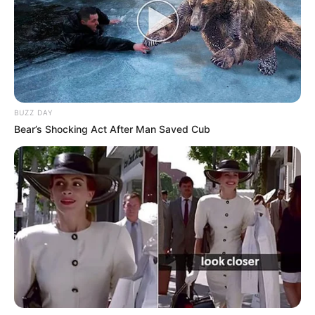
BUZZ DAY
Bear’s Shocking Act After Man Saved Cub