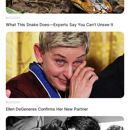
3ème: 8 SAIDI EL FAL
4ème: 13 OPALUS ROAD
5ème: 6 CLIMATE CHANGE
BUZZDAY
6ème: 5 HALF HALF
What This Snake Does—Experts Say You Can't Unsee It
7ème: 4 HARPER
Les regrets ou en cas de non-partant: 19 GEORGES VILLE
et/ou 3 APAX
Tous les Pronostics Spot du jour!
Une quarantaine de pronostics de la meilleure presse du
PMU à consulter un peu plus bas sur cette même page.
BUZZDAY
Synthèse incontournable du Quinté du jour
Ellen DeGeneres Confirms Her New Partner
en 5 chevaux proposée par Logic-Prono