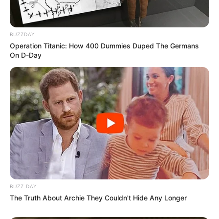
BUZZDAY
Operation Titanic: How 400 Dummies Duped The Germans
On D-Day
BUZZ DAY
The Truth About Archie They Couldn't Hide Any Longer