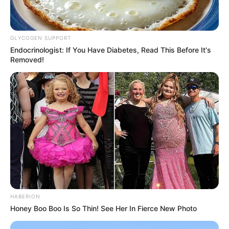
GLYCOGEN SUPPORT
Endocrinologist: If You Have Diabetes, Read This Before It's
Removed!
HABERION
Honey Boo Boo Is So Thin! See Her In Fierce New Photo