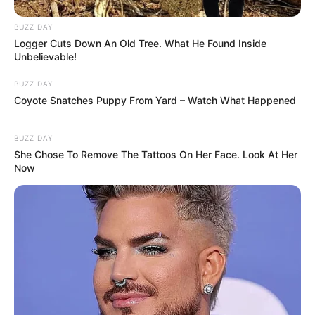
DE DEAUVILLE
BUZZ DAY
Logger Cuts Down An Old Tree. What He Found Inside
Aisne Nouvelle : 13 – 19 – 14 – 8 – 6 – 18 – 17 – 20
Unbelievable!
Bilto : 8 – 6 – 17 – 19 – 18 – 3 – 13 – 2
BUZZ DAY
Centre Presse Poitiers : 13 – 3 – 19 – 6 – 14 – 17 – 18 – 4
Coyote Snatches Puppy From Yard – Watch What Happened
Charente Libre : 18 – 6 – 8 – 19 – 17 – 10 – 13 – 5
Europe 1 : 13 – 18 – 6 – 17 – 4 – 19 – 5 – 20
L’Echo du Centre : 19 – 14 – 13 – 8 – 18 – 3 – 4 – 17
BUZZ DAY
She Chose To Remove The Tattoos On Her Face. Look At Her
L’Eveil : 13 – 14 – 4 – 6 – 17 – 8 – 18 – 3
Now
L’indépendant : 17 – 3 – 14 – 8 – 5 – 2 – 13 – 18
L’Yonne Républicaine : 17 – 18 – 14 – 8 – 6 – 4 – 19 – 2
La Marseillaise : 17 – 19 – 4 – 18 – 14 – 13 – 3 – 10
La Montagne : 17 – 8 – 4 – 19 – 13 – 14 – 3 – 6
La Provence : 14 – 13 – 19 – 3 – 8 – 18 – 17 – 5
La République du Centre : 13 – 18 – 14 – 3 – 19 – 5 – 6 – 17
La Voix du Nord : 18 – 6 – 8 – 19 – 17 – 10 – 13 – 5
Le Courrier Picard : 17 – 19 – 14 – 3 – 13 – 8 – 4 – 18
Le Dauphiné Libéré : 18 – 14 – 3 – 8 – 6 – 4 – 5 – 19