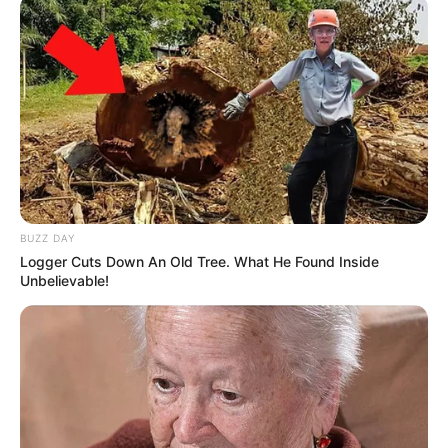
Tiercé Quinté du jour dans la réunion n°1 sur l’hippodrome
de PARIS-VINCENNES – PRIX DU MONT SAINT MICHEL.
Course de Trot attelé, pour un parcours de 2700 mètres.
Le Quinté du jour ce sont 16 Partants au départ de ce
Tiercé Quinté.
cebook pour voir les Astro Gagnants des jours précédents.****
BUZZ DAY
Logger Cuts Down An Old Tree. What He Found Inside
Unbelievable!
Base Prono, Bruit d’écurie et coup de Poker
pour un couplé ou 2sur4 dans le PRIX DU
MONT SAINT MICHEL
Notre super base prono qui sera peut-être pour la plupart
des turfistes l’incontournable base fiable de ce quinté du
jour, suivi par notre coup de poker qui peut venir pimenter