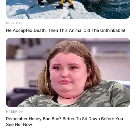
Les regrets ou en cas de non-partant: 12 GIPSY DE
CHAMANT et/ou 11 GINO VIVA
BUZZ DAY
Tous les Pronos Spot du jour!
He Accepted Death, Then This Animal Did The Unthinkable!
Une quarantaine de pronostics de la meilleure presse du
PMU à consulter un peu plus bas sur cette même page.
Synthèse incontournable du Quinté du jour
en 5 chevaux proposée par Logic-Prono
Nouveau!
Obtenez en quelques secondes le meilleur
pronostic Quinté du jour. Grâce à cette nouvelle version de
LOGIC-PRONO, le simulateur automatique de pronostics
HABERION
PMU. Véritable service en or offert aux parieurs, pour un
Remember Honey Boo Boo? Better To Sit Down Before You
Turf 100% gratuit. Choisissez parmi les 38 pronostics de la
See Her Now
presse du jour et passez les à la « moulinette ».