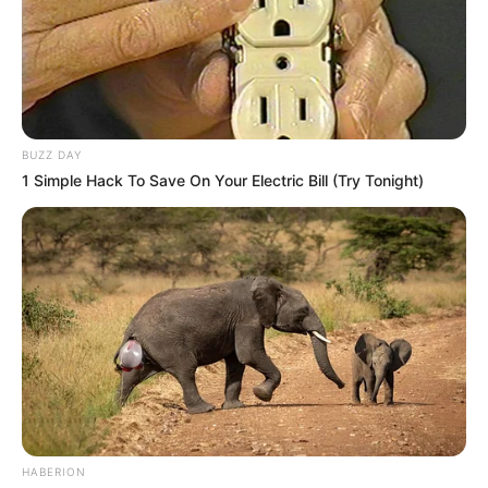
premières places, voire pour la victoire, grâce à sa
régularité et ses bonnes performances sur cette piste.
L’analyse du coup de Poker du Quinté+
8 FOLLOW ME FLASH
BUZZ DAY
Chance de se classer dans le top 5 : Bonne
1 Simple Hack To Save On Your Electric Bill (Try Tonight)
FOLLOW ME FLASH s’est récemment distingué en
remportant un Quinté+ à Vincennes sur une distance
similaire (2850 mètres) dans une course de niveau C. Ce
succès montre qu’il est en pleine forme, d’autant plus qu’il
était déferré des quatre pieds, une stratégie qui sera à
nouveau utilisée pour cette course. C’est un excellent
finisseur, capable de remonter le peloton dans les
dernières phases de la course, ce qui est un atout majeur
dans une course disputée sur une longue distance comme
celle-ci.
HABERION