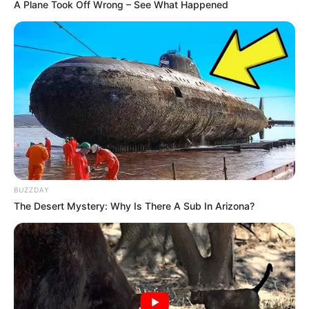
son potentiel ne doit pas être sous-estimé, surtout avec un
A Plane Took Off Wrong – See What Happened
bon engagement et s’il réussit à tirer profit de la
configuration déferrée.
Résumé des conseils et de l’Analyse base
Quinté:
Parmi les trois chevaux analysés,
HAVE SEVEN (16)
semble
être le plus susceptible de finir dans les cinq premiers,
voire de remporter la course, grâce à son excellent
engagement, son driver expérimenté et ses résultats
solides.
FOLLOW ME FLASH (8)
pourrait aussi bien figurer
BUZZDAY
grâce à sa récente victoire, mais il devra faire face à une
The Desert Mystery: Why Is There A Sub In Arizona?
opposition plus forte. Enfin,
HARRY COHIAIS (2)
est un
outsider avec une chance plus limitée, mais qui ne doit pas
être complètement écarté des pronostics.
En somme, HAVE SEVEN est à privilégier pour les premières
places, tandis que FOLLOW ME FLASH a une bonne chance