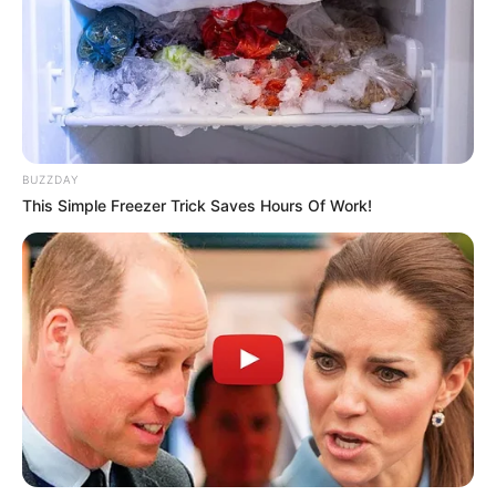
BUZZDAY
This Simple Freezer Trick Saves Hours Of Work!