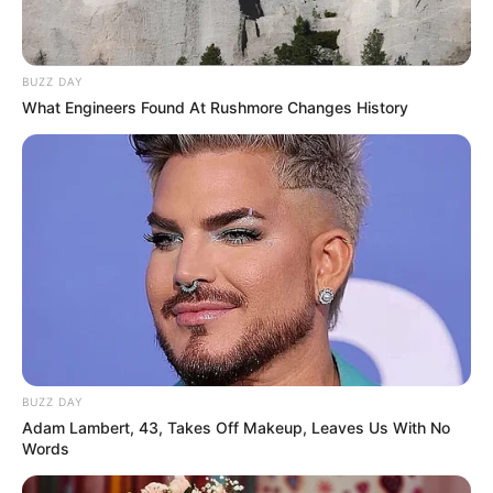
Le pronostic étant établi 24 heures à l’avance, il est
préférable de venir vérifier celui-ci quelques minutes avant
le départ. Car dans le cas de non-partant le pronostic est
BUZZ DAY
susceptible d’évoluer jusqu’à 15 minutes avant la course
What Engineers Found At Rushmore Changes History
du Tiercé Quarté Quinté.
Pour vous aider à faire votre prono n’hésitez pas à utiliser
notre logiciel de
Pronostics-Spot
ou bien notre
logiciel-Turf
ils ont l’avantage d’être gratuits.
BUZZ DAY
Adam Lambert, 43, Takes Off Makeup, Leaves Us With No
Words