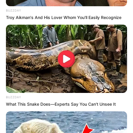
BUZZDAY
Troy Aikman's And His Lover Whom You'll Easily Recognize
BUZZDAY
What This Snake Does—Experts Say You Can't Unsee It