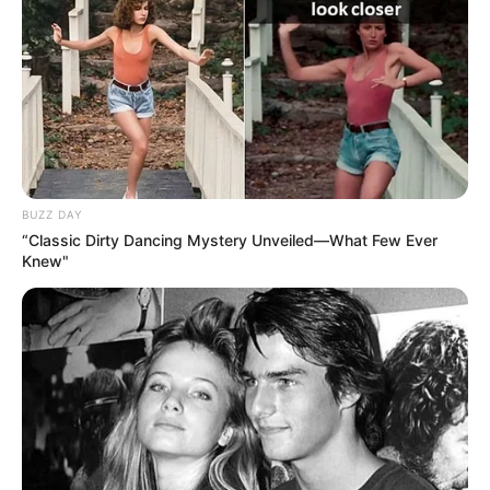
BUZZ DAY
“Classic Dirty Dancing Mystery Unveiled—What Few Ever
Knew"