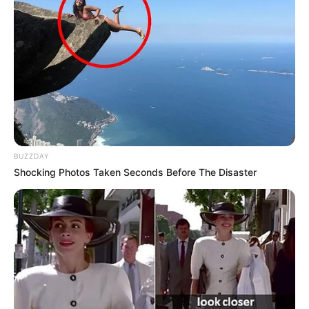
BUZZDAY
Shocking Photos Taken Seconds Before The Disaster
Pronostic PMU presse du quinté ou tuyau
du jour (la suite)
Le Progrès de Lyon : 16 – 13 – 14 – 12 – 2 – 11 – 5 – 7
Le Quotidien de la Réunion : 13 – 16 – 14 – 2 – 7 – 6 – 12 –
11
Le Télégramme de Brest : 2 – 16 – 11 – 14 – 13 – 6 – 12 – 7