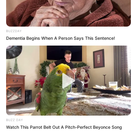
les rapports et enfin le bruit de piste qui pourra comme le
coup de poker venir créer la surprise. Base + Bruit + Coup
de Poker pour un couplé, 2sur4 ou simple Gagnant placé
dans le
Quinté du PMU
.
BUZZDAY
Dementia Begins When A Person Says This Sentence!
Notre Base quinté:
16 HAVE SEVEN
Notre Coup de Poker:
8 FOLLOW ME FLASH
Le Bruit d’écurie:
2 HARRY COHIAIS
Analyse des chances de HAVE SEVEN (16), FOLLOW ME
FLASH (8), et HARRY COHIAIS (2) pour le
Quinté+ du 7
septembre 2024 à Vincennes
.
Analyse de la Base PMU du Quinté du jour
16 HAVE SEVEN
BUZZ DAY
Chance de se classer dans le top 5 : Élevée
Watch This Parrot Belt Out A Pitch-Perfect Beyonce Song