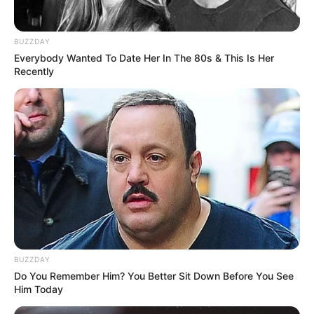
BUZZDAY
Everybody Wanted To Date Her In The 80s & This Is Her
Recently
BUZZDAY
Do You Remember Him? You Better Sit Down Before You See
Him Today