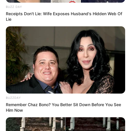
BUZZ DAY
Receipts Don't Lie: Wife Exposes Husband's Hidden Web Of
Lie
BUZZDAY
Remember Chaz Bono? You Better Sit Down Before You See
Him Now