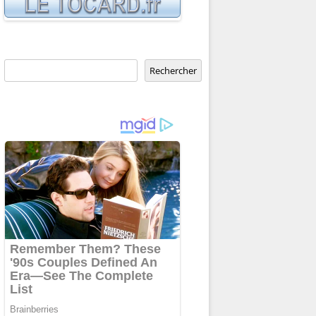
Rechercher
Rechercher