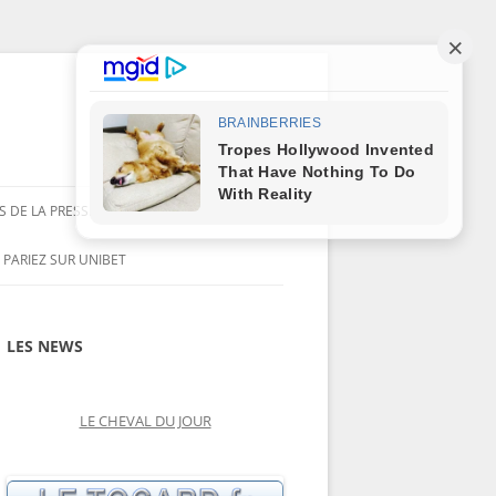
 DE LA PRESSE
PARIEZ SUR UNIBET
LES NEWS
LE CHEVAL DU JOUR