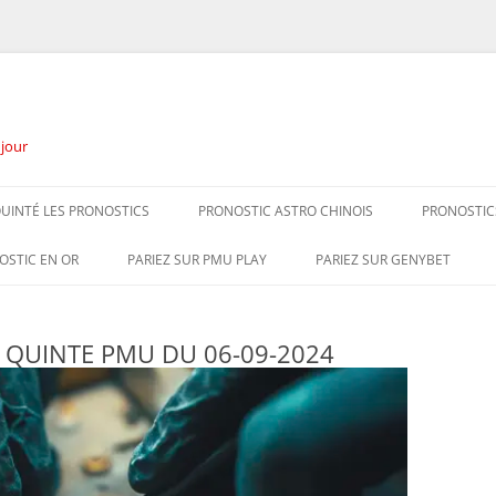
 jour
UINTÉ LES PRONOSTICS
PRONOSTIC ASTRO CHINOIS
PRONOSTICS
OSTIC EN OR
PARIEZ SUR PMU PLAY
PARIEZ SUR GENYBET
 QUINTE PMU DU 06-09-2024