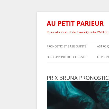
Aller
au
contenu
AU PETIT PARIEUR
Pronostic Gratuit du Tiercé Quinté PMU du
PRONOSTIC ET BASE QUINTÉ
ASTRO Q
LOGIC-PRONO DES COURSES
LE PRON
PRIX BRUNA PRONOSTIC