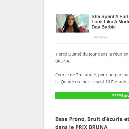
Tiercé Quinté du jour dans la réunio
BRUNA.
Course de Trot attelé, pour un parcou
Le Quinté du jour ce sont 16 Partants
****Suivez no
Base Prono, Bruit d’écurie 
dans le PRIX BRUNA