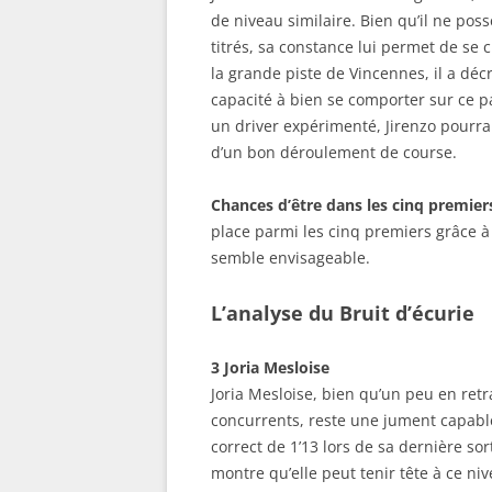
de niveau similaire. Bien qu’il ne po
titrés, sa constance lui permet de se 
la grande piste de Vincennes, il a dé
capacité à bien se comporter sur ce 
un driver expérimenté, Jirenzo pourrait
d’un bon déroulement de course.
Chances d’être dans les cinq premiers
place parmi les cinq premiers grâce à
semble envisageable.
L’analyse du Bruit d’écurie
3 Joria Mesloise
Joria Mesloise, bien qu’un peu en retr
concurrents, reste une jument capable
correct de 1’13 lors de sa dernière sor
montre qu’elle peut tenir tête à ce niv