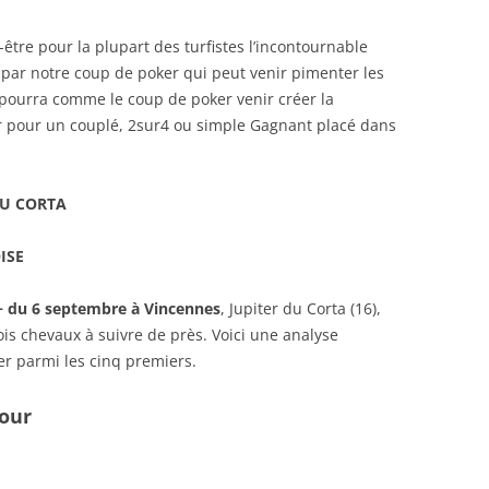
être pour la plupart des turfistes l’incontournable
i par notre coup de poker qui peut venir pimenter les
i pourra comme le coup de poker venir créer la
er pour un couplé, 2sur4 ou simple Gagnant placé dans
DU CORTA
ISE
+ du 6 septembre à Vincennes
, Jupiter du Corta (16),
trois chevaux à suivre de près. Voici une analyse
er parmi les cinq premiers.
jour