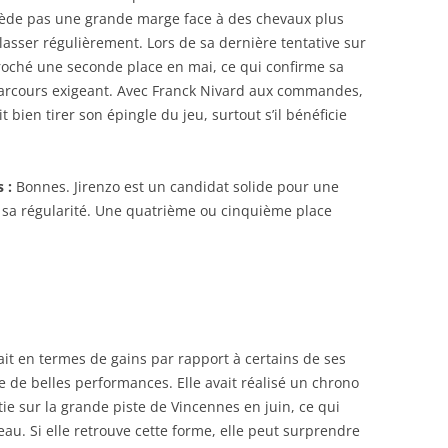
ssède pas une grande marge face à des chevaux plus
classer régulièrement. Lors de sa dernière tentative sur
croché une seconde place en mai, ce qui confirme sa
parcours exigeant. Avec Franck Nivard aux commandes,
 bien tirer son épingle du jeu, surtout s’il bénéficie
 :
Bonnes. Jirenzo est un candidat solide pour une
 sa régularité. Une quatrième ou cinquième place
ait en termes de gains par rapport à certains de ses
 de belles performances. Elle avait réalisé un chrono
tie sur la grande piste de Vincennes en juin, ce qui
eau. Si elle retrouve cette forme, elle peut surprendre