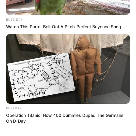
BUZZ DAY
Watch This Parrot Belt Out A Pitch-Perfect Beyonce Song
BUZZDAY
Operation Titanic: How 400 Dummies Duped The Germans
On D-Day
Pronostics Quinté de la presse le Turf
complet du PRIX GASTON BRANERE