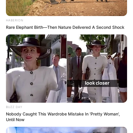
HABERION
Rare Elephant Birth—Then Nature Delivered A Second Shock
Le Pronostic en 7 chevaux pour LE PRIX
GASTON BRANERE
BUZZ DAY
1er: 6 KEL STORY
Nobody Caught This Wardrobe Mistake In 'Pretty Woman',
2ème: 1 ELLA DUCHIC
Until Now
3ème: 7 BLISSIMO
4ème: 2 CALLIANDRA