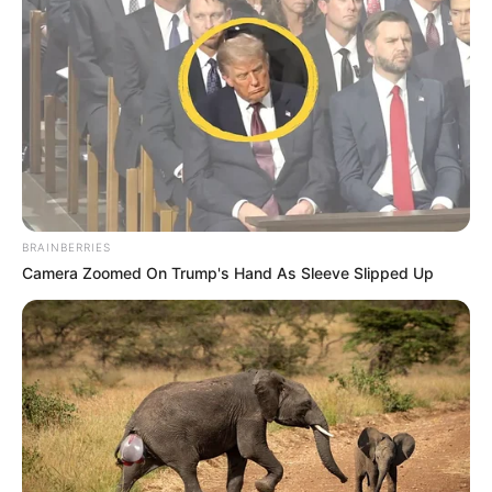
couplé gagnant ou 2sur4 dans le Tiercé Quinté du PMU.
Notre Base Quinté:
6 KEL STORY
Notre Coup de Poker:
1 ELLA DUCHIC
Le Bruit d’écurie:
7 BLISSIMO
En 3 chevaux beau couplé gagnant à *261,00 € et beau
2sur4 à *273,60 € (*PMU.fr).
Découvrez le Cheval du jour
BRAINBERRIES
Camera Zoomed On Trump's Hand As Sleeve Slipped Up