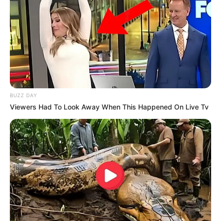
BUZZ DAY
Viewers Had To Look Away When This Happened On Live Tv