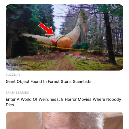
Aller
au
AU PETIT PARIEUR
contenu
Pronostic Gratuit du Tiercé Quinté PMU du jour
Menu
BUZZDAY
Giant Object Found In Forest Stuns Scientists
BRAINBERRIES
Enter A World Of Weirdness: 8 Horror Movies Where Nobody
Dies