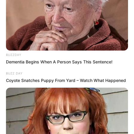
PRIX GASTON BRANERE PRONOSTIC
QUINTE 23-04-2024
BUZZDAY
Dementia Begins When A Person Says This Sentence!
BUZZ DAY
Coyote Snatches Puppy From Yard – Watch What Happened
Pronostic et Bruits d’écuries du Tiercé
Quarté Quinté PRIX GASTON BRANERE
23 Avril 2024