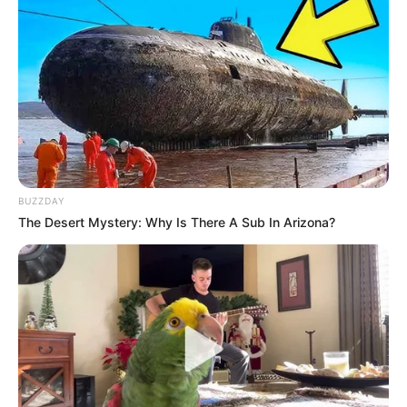
Europe 1 : 6 – 2 – 3 – 16 – 1 – 8 – 7 – 11
Retrouvez également les principaux pronostics Quinté de
la presse, ainsi qu’une synthèse du Tiercé Quarté Quinté
réalisée avec les meilleurs pronostiqueurs du moment, voir
un peu plus bas sur cette même page.
Le pronostic étant établi 24 heures à l’avance, il est
BUZZDAY
préférable de venir vérifier celui-ci quelques minutes avant
The Desert Mystery: Why Is There A Sub In Arizona?
le départ. Car dans le cas de non-partant le pronostic est
susceptible d’évoluer jusqu’à 15 minutes avant la course
du Tiercé Quarté Quinté.
Pour vous aider à faire votre prono n’hésitez pas à utiliser
notre logiciel de
Pronostics-Spot
ou bien notre
logiciel-Turf
ils ont l’avantage d’être gratuits.