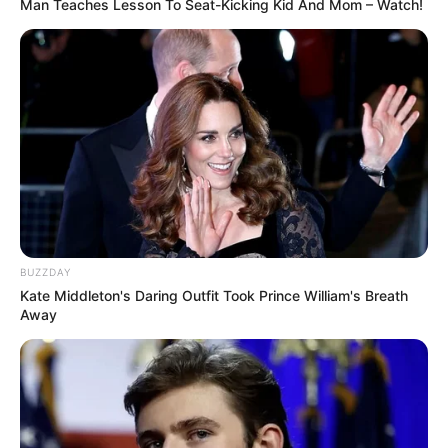
Man Teaches Lesson To Seat-Kicking Kid And Mom – Watch!
BUZZDAY
Kate Middleton's Daring Outfit Took Prince William's Breath
Away