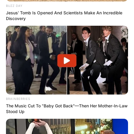
BUZZ DAY
Jesus' Tomb Is Opened And Scientists Make An Incredible
Discovery
BRAINBERRIES
The Music Cut To "Baby Got Back"—Then Her Mother-In-Law
Stood Up