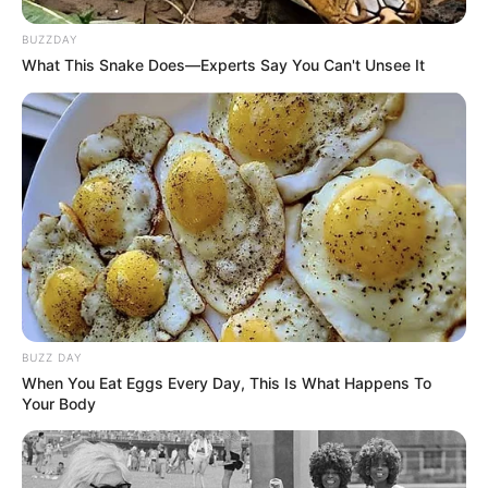
BUZZDAY
What This Snake Does—Experts Say You Can't Unsee It
BUZZ DAY
When You Eat Eggs Every Day, This Is What Happens To
Your Body