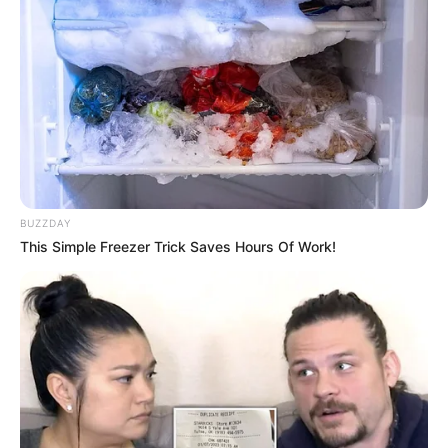
5ème: 9 ATTACK MASSIVE
6ème: 8 MAGMA DODVILLE
7ème: 3 ASTALAVISTA
Les regrets ou en cas de non-partant: 15 KESIUS DU
GRANIT et/ou 11 MAGIC FLIGHT
Tous les Pronos Spot du jour!
BUZZDAY
This Simple Freezer Trick Saves Hours Of Work!
Une quarantaine de pronostics de la meilleure presse du
PMU à consulter un peu plus bas sur cette même page.
Synthèse incontournable du Quinté du jour
en 5 chevaux proposée par Logic-Prono
Obtenez en quelques secondes le meilleur pronostic
Quinté du jour. Grâce à cette nouvelle version de LOGIC-