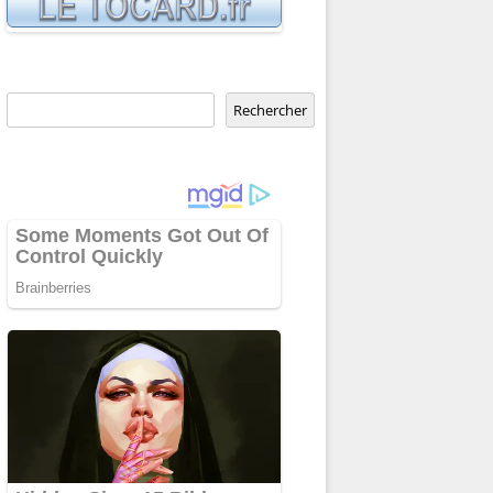
Rechercher
Rechercher