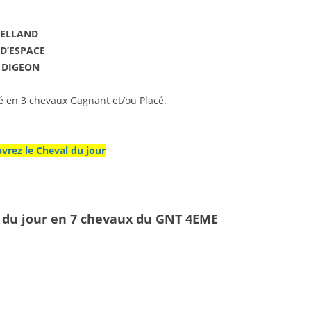
CELLAND
 D’ESPACE
 DIGEON
 en 3 chevaux Gagnant et/ou Placé.
vrez le Cheval du jour
 du jour en 7 chevaux du GNT 4EME