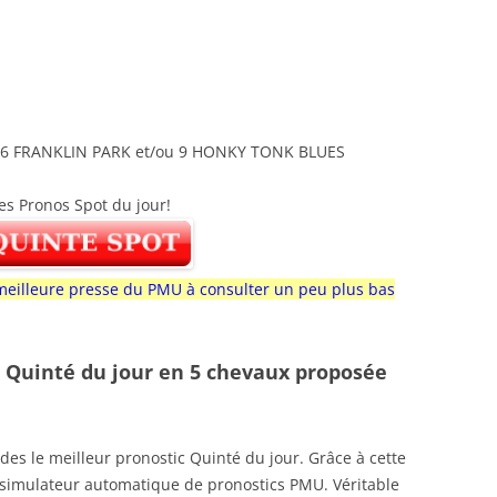
t: 6 FRANKLIN PARK et/ou 9 HONKY TONK BLUES
es Pronos Spot du jour!
meilleure presse du PMU à consulter un peu plus bas
 Quinté du jour en 5 chevaux proposée
s le meilleur pronostic Quinté du jour. Grâce à cette
simulateur automatique de pronostics PMU. Véritable