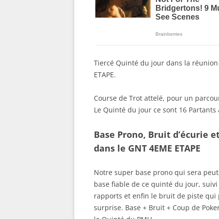
Tiercé Quinté du jour dans la réunio
ETAPE.
Course de Trot attelé, pour un parcou
Le Quinté du jour ce sont 16 Partants
Base Prono, Bruit d’écurie 
dans le GNT 4EME ETAPE
Notre super base prono qui sera peut-
base fiable de ce quinté du jour, suiv
rapports et enfin le bruit de piste qu
surprise. Base + Bruit + Coup de Pok