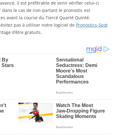
avance, il est préférable de venir vérifier celui-ci
 dans le cas de non-partant le pronostic est
tes avant la course du Tiercé Quarté Quinté.
ésitez pas à utiliser notre logiciel de
Pronostics-Spot
ntage d’être gratuits.