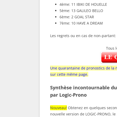
4ème: 11 IBIKI DE HOUELLE
5ème: 13 GALILEO BELLO
6ème: 2 GOAL STAR
7ème: 10 HAVE A DREAM
Les regrets ou en cas de non-partan
Tous l
Une quarantaine de pronostics de la 
sur cette même page.
Synthèse incontournable du
par Logic-Prono
Nouveau!
Obtenez en quelques seconde
nouvelle version de LOGIC-PRONO, le 