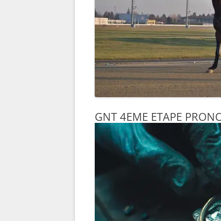
GNT 4EME ETAPE PRONO