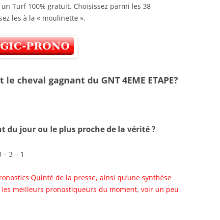
r un Turf 100% gratuit. Choisissez parmi les 38
ez les à la « moulinette ».
est le cheval gagnant du GNT 4EME ETAPE?
 du jour ou le plus proche de la vérité ?
 – 3 – 1
onostics Quinté de la presse, ainsi qu’une synthèse
c les meilleurs pronostiqueurs du moment, voir un peu