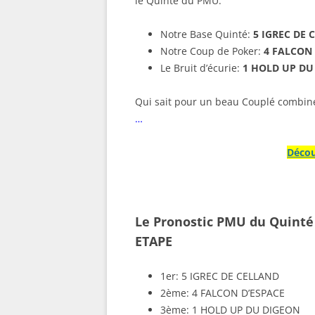
le Quinté du PMU.
Notre Base Quinté:
5 IGREC DE 
Notre Coup de Poker:
4 FALCON
Le Bruit d’écurie:
1 HOLD UP DU
Qui sait pour un beau Couplé combiné
…
Décou
Le Pronostic PMU du Quinté
ETAPE
1er: 5 IGREC DE CELLAND
2ème: 4 FALCON D’ESPACE
3ème: 1 HOLD UP DU DIGEON