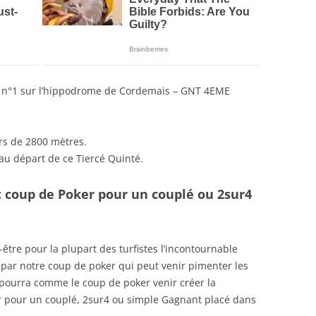
n n°1 sur l’hippodrome de Cordemais – GNT 4EME
rs de 2800 mètres.
 au départ de ce Tiercé Quinté.
et coup de Poker pour un couplé ou 2sur4
être pour la plupart des turfistes l’incontournable
i par notre coup de poker qui peut venir pimenter les
i pourra comme le coup de poker venir créer la
er pour un couplé, 2sur4 ou simple Gagnant placé dans