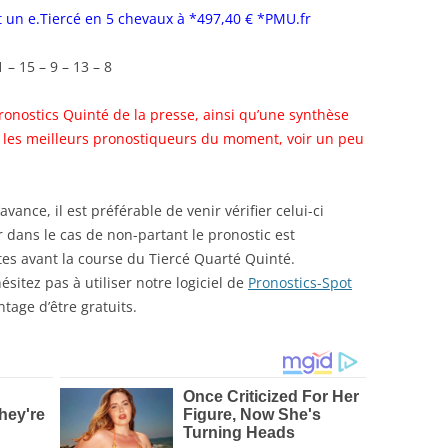
it un e.Tiercé en 5 chevaux à *497,40 € *PMU.fr
 – 15 – 9 – 13 – 8
onostics Quinté de la presse, ainsi qu’une synthèse
c les meilleurs pronostiqueurs du moment, voir un peu
avance, il est préférable de venir vérifier celui-ci
 dans le cas de non-partant le pronostic est
tes avant la course du Tiercé Quarté Quinté.
ésitez pas à utiliser notre logiciel de
Pronostics-Spot
ntage d’être gratuits.