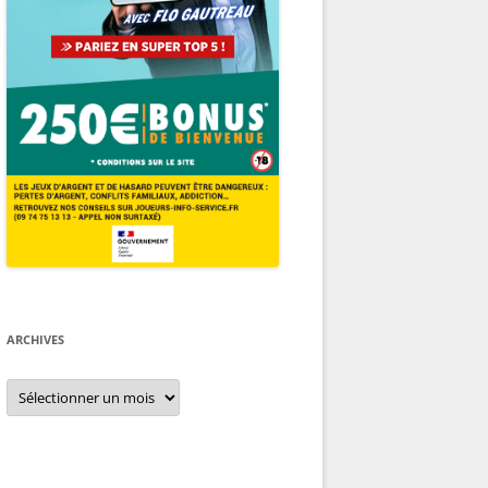
ARCHIVES
Archives