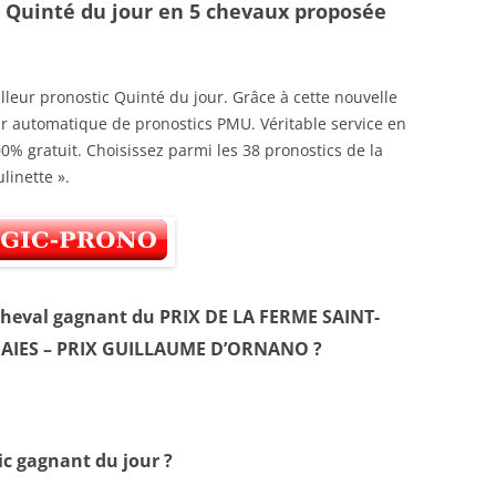
 Quinté du jour en 5 chevaux proposée
eur pronostic Quinté du jour. Grâce à cette nouvelle
 automatique de pronostics PMU. Véritable service en
00% gratuit. Choisissez parmi les 38 pronostics de la
linette ».
le cheval gagnant du PRIX DE LA FERME SAINT-
AIES – PRIX GUILLAUME D’ORNANO ?
ic gagnant du jour ?