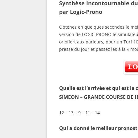
Synthèse incontournable du
par Logic-Prono
Obtenez en quelques secondes le meill
version de LOGIC-PRONO le simulateur
or offert aux parieurs, pour un Turf 1
presse du jour et passez les à la « mou
Quelle est l’arrivée et qui est 
SIMEON – GRANDE COURSE DE H
12 – 13 – 9 – 11 – 14
Qui a donné le meilleur pronost