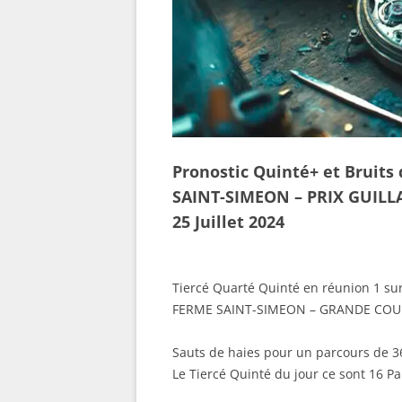
Pronostic Quinté+ et Bruits
SAINT-SIMEON – PRIX GUIL
25 Juillet 2024
Tiercé Quarté Quinté en réunion 1 s
FERME SAINT-SIMEON – GRANDE COUR
Sauts de haies pour un parcours de 3
Le Tiercé Quinté du jour ce sont 16 P