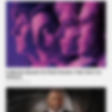
BRAINBERRIES
The Fatal Illness She Fought While Top Of The Charts
BUZZ DAY
They Found The Missing Kitten In The Most Terrifying Place!