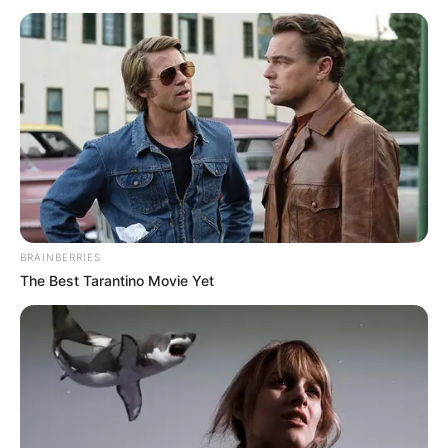
Tiercé Quinté du jour dans la réunion n°1 sur l’hippodrome
d’ENGHIEN – PRIX DU MEDOC.
Course de Trot attelé, pour un parcours de 2875 mètres.
Le Quinté du jour ce sont 16 Partants au départ de ce
Tiercé Quinté.
****Suivez
Base Prono, Bruit d’écurie et coup de Poker
BRAINBERRIES
pour un couplé ou 2sur4 dans le Quinté du
The Best Tarantino Movie Yet
Jour
Notre super base prono qui sera peut-être pour la plupart
des turfistes l’incontournable base fiable de ce quinté du
jour, suivi par notre coup de poker qui peut venir pimenter
les rapports et enfin le bruit de piste qui pourra comme le
coup de poker venir créer la surprise. Base + Bruit + Coup