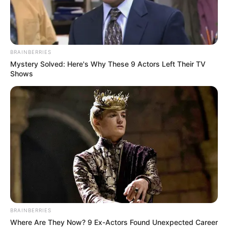
Le pronostic étant établi 24 heures à l’avance, il est
préférable de venir vérifier celui-ci quelques minutes avant
le départ. Car dans le cas de non-partant le pronostic est
susceptible d’évoluer jusqu’à 15 minutes avant la course
BRAINBERRIES
du Tiercé Quarté Quinté.
Mystery Solved: Here's Why These 9 Actors Left Their TV
Pour vous aider à faire votre prono n’hésitez pas à utiliser
Shows
notre logiciel de
Pronostics-Spot
ou bien notre
logiciel-Turf
ils ont l’avantage d’être gratuits.
BRAINBERRIES
Where Are They Now? 9 Ex-Actors Found Unexpected Career