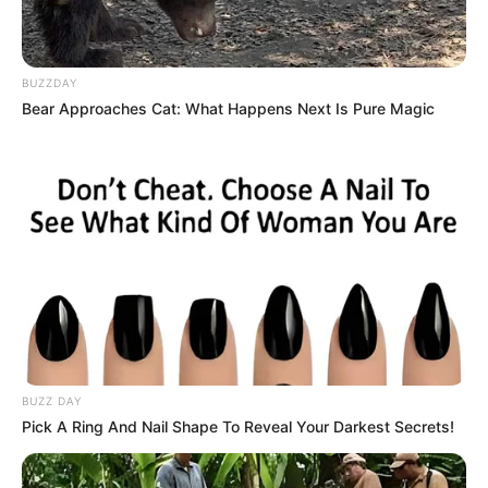
BUZZDAY
Bear Approaches Cat: What Happens Next Is Pure Magic
BUZZ DAY
Pick A Ring And Nail Shape To Reveal Your Darkest Secrets!