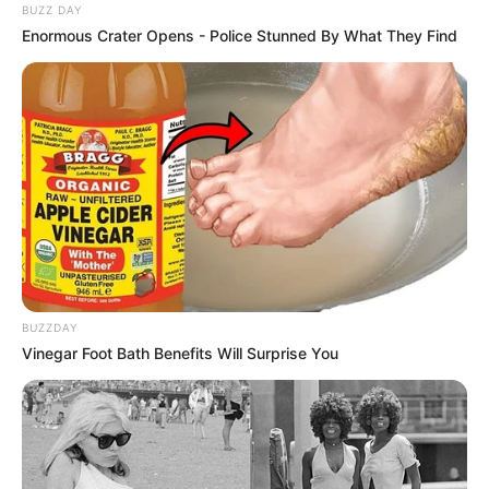
BUZZ DAY
Enormous Crater Opens - Police Stunned By What They Find
BUZZDAY
Vinegar Foot Bath Benefits Will Surprise You