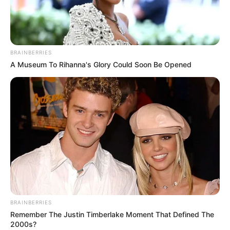
PRIX DU MEDOC PRONOSTIC QUINTE
PMU 24-07-2024
BRAINBERRIES
A Museum To Rihanna's Glory Could Soon Be Opened
Pronostic Quinté+ et bruits d’écuries du
jour pour le PRIX DU MEDOC à ENGHIEN ce
BRAINBERRIES
24 JUILLET 2024
Remember The Justin Timberlake Moment That Defined The
2000s?