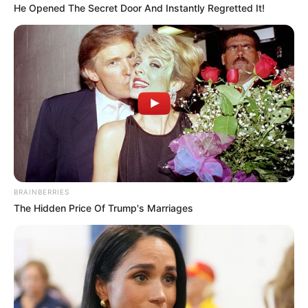
He Opened The Secret Door And Instantly Regretted It!
BRAINBERRIES
The Hidden Price Of Trump's Marriages