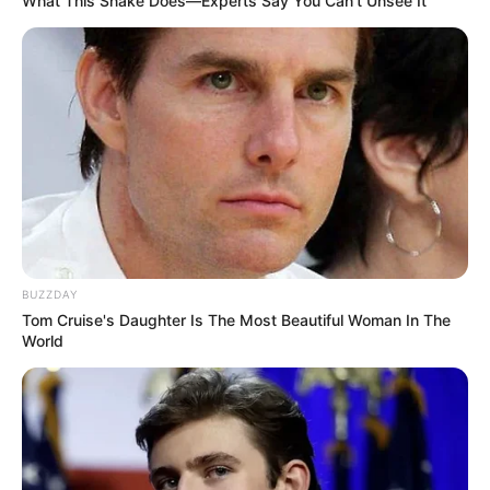
What This Snake Does—Experts Say You Can't Unsee It
BUZZDAY
Tom Cruise's Daughter Is The Most Beautiful Woman In The
World