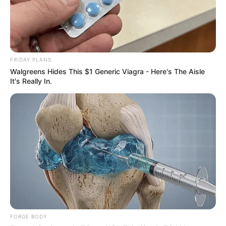
FRIDAY PLANS
Walgreens Hides This $1 Generic Viagra - Here's The Aisle
It's Really In.
Pronostics PMU de la presse du Quinté le
Turf complet du PRIX DU CENTRE
D’ENTRAINEMENT
Aisne Nouvelle : 3 – 1 – 7 – 15 – 9 – 14 – 12 – 10
Bilto : 1 – 9 – 7 – 3 – 15 – 14 – 12 – 8
Centre Presse Poitiers : 3 – 9 – 1 – 12 – 7 – 15 – 6 – 14
FORGE BODY
Charente Libre : 3 – 9 – 7 – 1 – 10 – 15 – 12 – 14