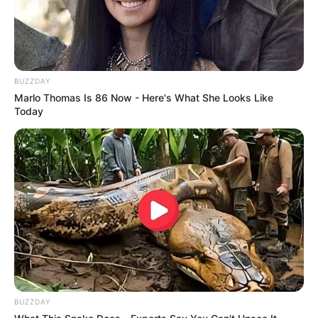
Si les courses à Chantilly m’étaient contées
BUZZDAY
Marlo Thomas Is 86 Now - Here's What She Looks Like
Today
BUZZDAY