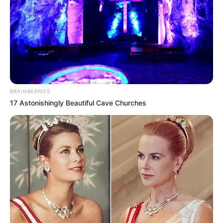
PRONOSTIC PMU 14-03-2024
BRAINBERRIES
17 Astonishingly Beautiful Cave Churches
Pronostic PMU et bruits d’écuries du Tiercé
Quinté du jour pour le PRIX DU CENTRE
D’ENTRAINEMENT ce 14 Mars 2024
Tiercé Quinté du jour dans la réunion n°1 sur l’hippodrome
de CHANTILLY – PRIX DU CENTRE D’ENTRAINEMENT.