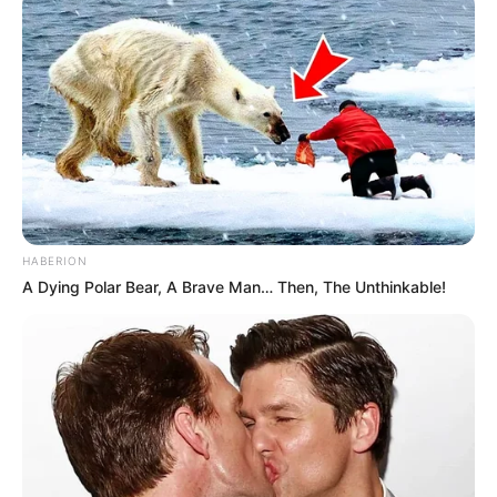
HABERION
A Dying Polar Bear, A Brave Man… Then, The Unthinkable!