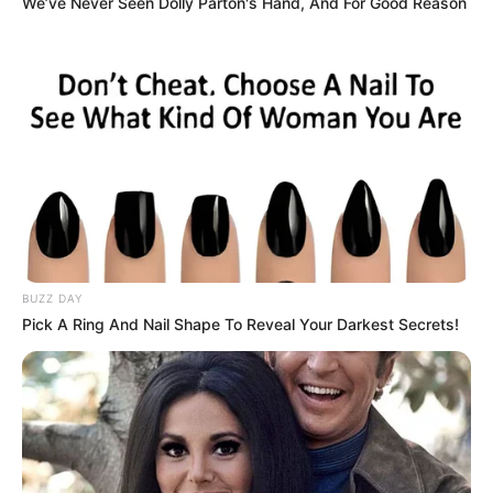
We’ve Never Seen Dolly Parton's Hand, And For Good Reason
BUZZ DAY
Pick A Ring And Nail Shape To Reveal Your Darkest Secrets!