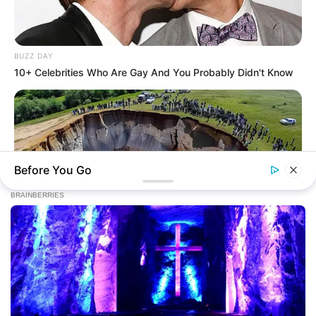
BUZZ DAY
10+ Celebrities Who Are Gay And You Probably Didn't Know
Before You Go
BUZZ DAY
Enormous Crater Opens - Police Stunned By What They Find