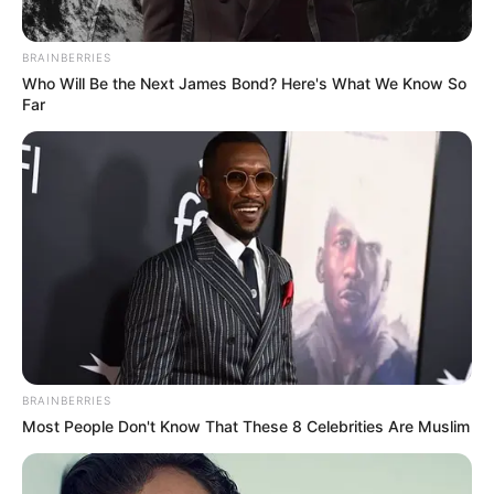
Notre Coup de Poker:
3 BOSIOH
Le Bruit d’écurie:
10 NEPALAIS
BRAINBERRIES
Qui sait pour un beau Couplé combiné en 3 chevaux
Who Will Be the Next James Bond? Here's What We Know So
Far
Gagnant et/ou Placé.
…
Découvrez le Cheval du jour
BRAINBERRIES
Most People Don't Know That These 8 Celebrities Are Muslim