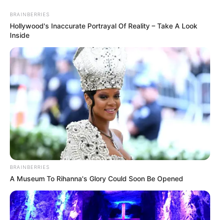
Aller
au
AU PETIT PARIEUR
BRAINBERRIES
contenu
Hollywood's Inaccurate Portrayal Of Reality – Take A Look
Inside
Pronostic Gratuit du Tiercé Quinté PMU du jour
Menu
BRAINBERRIES
A Museum To Rihanna's Glory Could Soon Be Opened
PRIX CENTRE D’ENTRAINEMENT