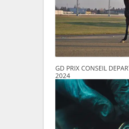
GD PRIX CONSEIL DEPA
2024