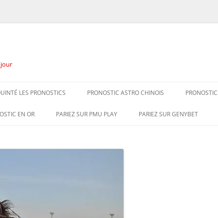
 jour
UINTÉ LES PRONOSTICS
PRONOSTIC ASTRO CHINOIS
PRONOSTICS
OSTIC EN OR
PARIEZ SUR PMU PLAY
PARIEZ SUR GENYBET