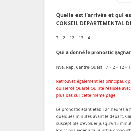
Quelle est l’arrivée et qui
CONSEIL DEPARTEMENTAL D
7 – 2 – 12 – 13 – 4
Qui a donné le pronostic gagnan
Nve. Rep. Centre-Ouest : 7 – 2 – 12 – 13
Retrouvez également les principaux pr
du Tiercé Quarté Quinté réalisée ave
plus bas sur cette même page.
Le pronostic étant établi 24 heures à l’
quelques minutes avant le départ. Car
susceptible d’évoluer jusqu’à 15 minu
Pour vous aider à faire votre prono n’h