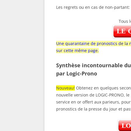
Les regrets ou en cas de non-parta
Tous l
Une quarantaine de pronostics de la 
sur cette même page.
Synthèse incontournable du
par Logic-Prono
Nouveau!
Obtenez en quelques seconde
nouvelle version de LOGIC-PRONO, le 
service en or offert aux parieurs, pou
pronostics de la presse du jour et pass