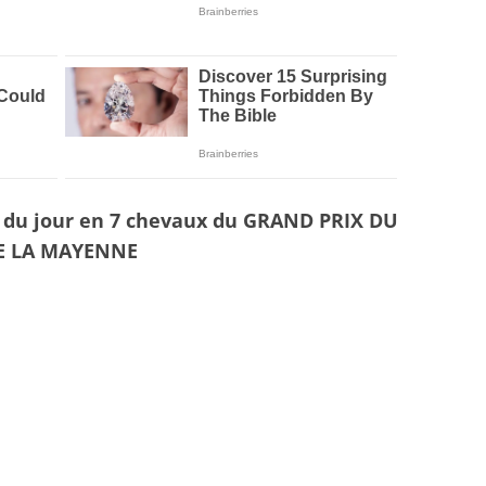
 du jour en 7 chevaux du GRAND PRIX DU
E LA MAYENNE