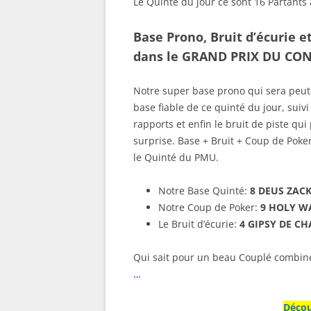
Le Quinté du jour ce sont 16 Partants
Base Prono, Bruit d’écurie 
dans le GRAND PRIX DU CO
Notre super base prono qui sera peut-
base fiable de ce quinté du jour, suiv
rapports et enfin le bruit de piste qu
surprise. Base + Bruit + Coup de Pok
le Quinté du PMU.
Notre Base Quinté:
8 DEUS ZAC
Notre Coup de Poker:
9 HOLY W
Le Bruit d’écurie:
4 GIPSY DE C
Qui sait pour un beau Couplé combiné
…
Décou