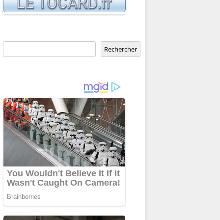
Rechercher
Rechercher