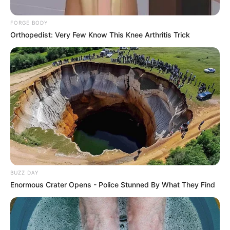
FORGE BODY
Orthopedist: Very Few Know This Knee Arthritis Trick
BUZZ DAY
Enormous Crater Opens - Police Stunned By What They Find