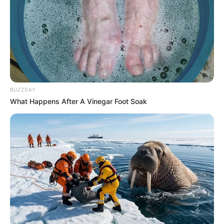
BUZZDAY
What Happens After A Vinegar Foot Soak