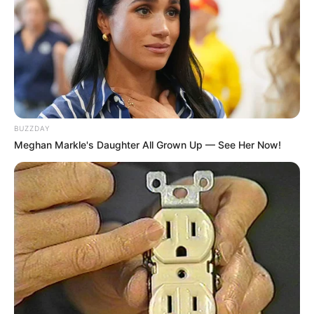
BUZZDAY
Meghan Markle's Daughter All Grown Up — See Her Now!