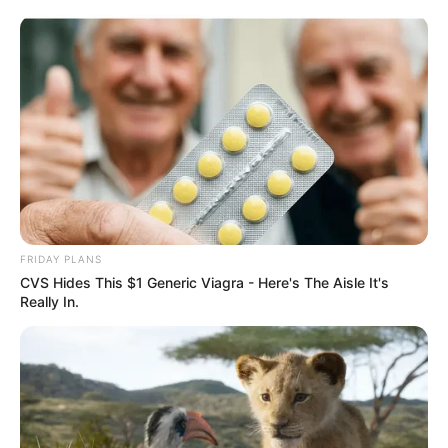
Aller
au
AU PETIT PARIEUR
contenu
Pronostic Gratuit du Tiercé Quinté PMU du jour
Menu
FRIDAY PLANS
CVS Hides This $1 Generic Viagra - Here's The Aisle It's
Really In.