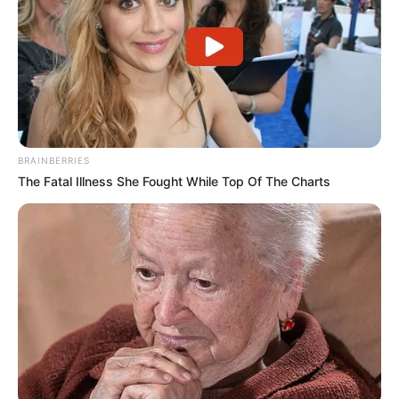
4ème: 13 LOSANGE BLEU
5ème: 11 IRISH POINT
6ème: 14 JULY FLOWER
7ème: 1 IRISH VOCATION
Les regrets ou en cas de non-partant: 6 HEWICK et/ou 9
HOME BY THE LEE
BRAINBERRIES
The Fatal Illness She Fought While Top Of The Charts
Tous les Pronos Spot du jour!
Une quarantaine de pronostics de la meilleure presse du
PMU à consulter un peu plus bas sur cette même page.
Synthèse incontournable du Quinté du jour
en 5 chevaux proposée par Logic-Prono
Obtenez en quelques secondes le meilleur pronostic