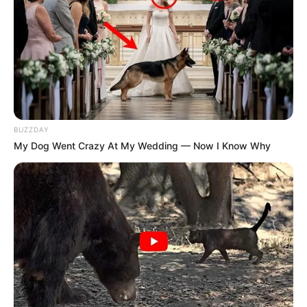
Scoopdyga : 13 – 8 – 3 – 11 – 14 – 6 – 9 – 1
Spécial-Dernière : 13 – 9 – 8 – 6 – 11 – 14 – 5 – 1
Tiercé-Magazine : 13 – 11 – 5 – 9 – 14 – 4 – 8 – 6
Turfomania M : 13 – 8 – 14 – 5 – 11 – 1 – 4 – 7
Tropiques-FM : 8 – 13 – 14 – 11 – 1 – 4 – 3 – 5
Week-End : 11 – 13 – 6 – 8 – 9 – 2 – 14 – 1
ZEturf : 13 – 11 – 14 – 1 – 4 – 8 – 6
BUZZDAY
My Dog Went Crazy At My Wedding — Now I Know Why