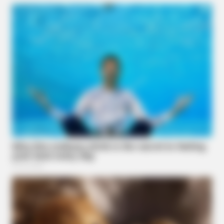
HABERION
Coast Guard Finds Large Blue Tarp, Then They Take A Look
BRAINBERRIES
The Hidden Price Of Trump's Marriages