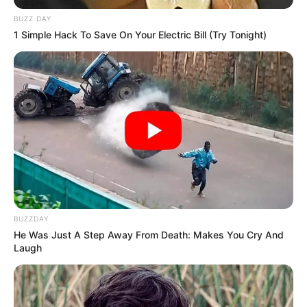
BUZZ DAY
1 Simple Hack To Save On Your Electric Bill (Try Tonight)
BUZZDAY
He Was Just A Step Away From Death: Makes You Cry And
Laugh