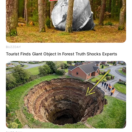
Résumé des conseils et de l’Analyse base
Quinté:
Trois profils distincts mais complémentaires à surveiller de
près
BUZZDAY
En résumé, Casapueblo offre une candidature ambitieuse
Tourist Finds Giant Object In Forest Truth Shocks Experts
mais incertaine pour ses débuts dans les handicaps. De
son côté, Rock Blanc représente un outsider expérimenté,
capable de surprendre sur un bon parcours. Quant à
Russipant Fal, il incarne la régularité, le retour en forme et
la parfaite adéquation avec le profil de cette course. Pour
bien préparer son ticket Quinté, il conviendra d’intégrer au
moins Russipant Fal dans les combinaisons principales.
Casapueblo et Rock Blanc, quant à eux, pourront venir
compléter intelligemment un champ réduit bien construit.
…