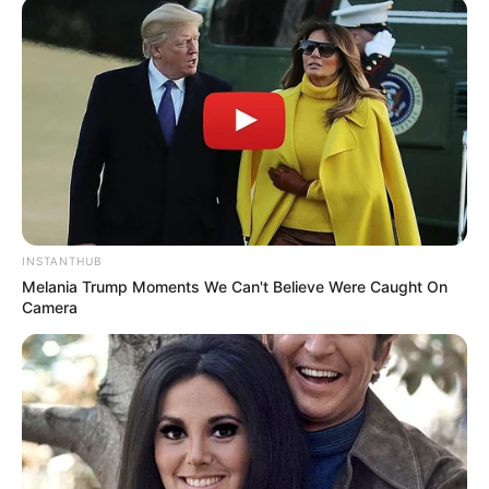
INSTANTHUB
Melania Trump Moments We Can't Believe Were Caught On
Camera