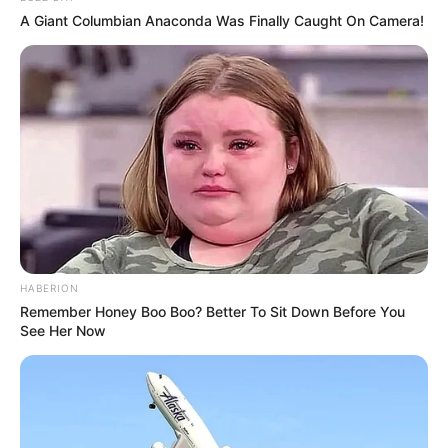
Turf complet du SUPER HANDICAP DU
A Giant Columbian Anaconda Was Finally Caught On Camera!
PRINTEMPS
Retrouvez tous les jours les
pronostics de la presse sur
cette page
.
HABERION
Remember Honey Boo Boo? Better To Sit Down Before You
See Her Now