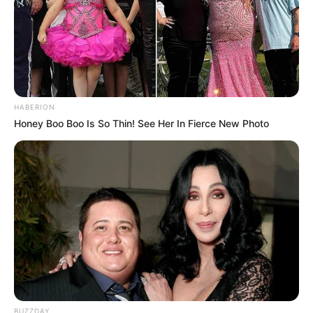
HABERION
Honey Boo Boo Is So Thin! See Her In Fierce New Photo
BUZZDAY