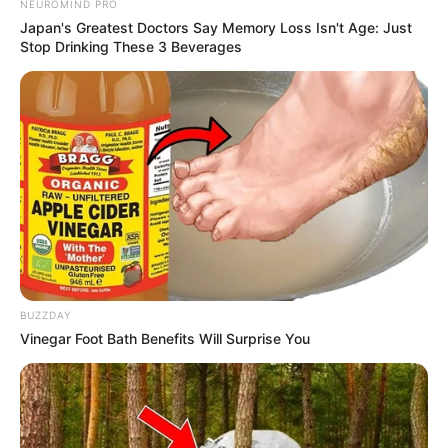
NEUROMIND PRO
constitue une base solide pour les parieurs.
Japan's Greatest Doctors Say Memory Loss Isn't Age: Just
Stop Drinking These 3 Beverages
BUZZDAY
Vinegar Foot Bath Benefits Will Surprise You