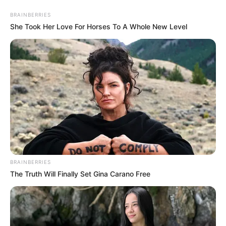
Aller
au
AU PETIT PARIEUR
BRAINBERRIES
contenu
She Took Her Love For Horses To A Whole New Level
Pronostic Gratuit du Tiercé Quinté PMU du jour
Menu
BRAINBERRIES
The Truth Will Finally Set Gina Carano Free