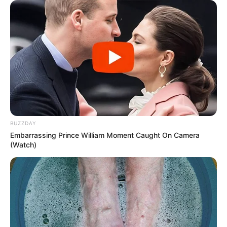
BUZZDAY
Embarrassing Prince William Moment Caught On Camera
(Watch)