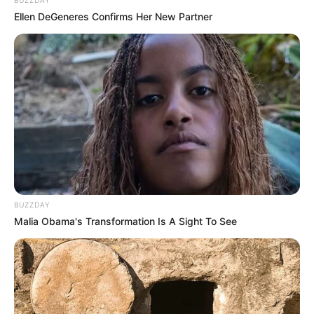
BUZZDAY
Ellen DeGeneres Confirms Her New Partner
Une quarantaine de
pronostics de la meilleure presse du
PMU à consulter ici
!
BUZZDAY
Malia Obama's Transformation Is A Sight To See