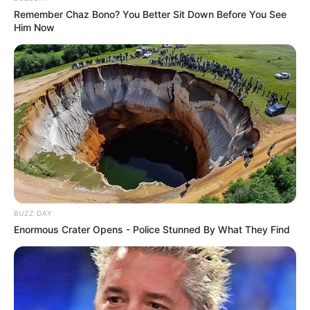
Remember Chaz Bono? You Better Sit Down Before You See
Him Now
BUZZ DAY
Enormous Crater Opens - Police Stunned By What They Find