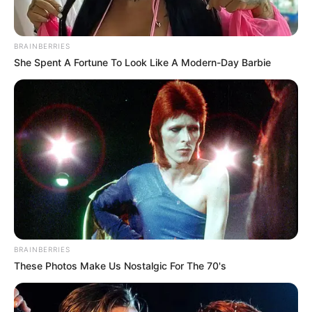
sa capacité à s’imposer ici. Son talent peut compenser
cette inconnue, mais il devra s’adapter rapidement.
BRAINBERRIES
She Spent A Fortune To Look Like A Modern-Day Barbie
BRAINBERRIES
These Photos Make Us Nostalgic For The 70's