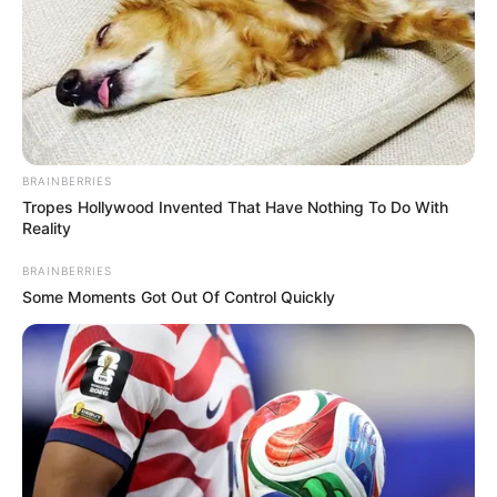
Course de Plat, pour un parcours de 2000 mètres.
Le Quinté du jour ce sont 20 Partants au départ de ce
Tiercé Quinté.
our voir les Astro Gagnants des jours précédents.****
BRAINBERRIES
Tropes Hollywood Invented That Have Nothing To Do With
Reality
Pronostic Quinté et sa Base Prono, pour un
couplé ou 2sur4 dans le SUPER HANDICAP
BRAINBERRIES
Some Moments Got Out Of Control Quickly
DU PRINTEMPS
Notre super base prono qui sera peut-être pour la plupart
des turfistes l’incontournable base fiable de ce quinté du
jour, suivi par notre coup de poker qui peut venir pimenter
les rapports et enfin le bruit de piste qui pourra comme le
coup de poker venir créer la surprise. Base + Bruit + Coup
de Poker pour un couplé, 2sur4 ou simple Gagnant placé