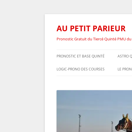
Aller
au
contenu
AU PETIT PARIEUR
Pronostic Gratuit du Tiercé Quinté PMU du
PRONOSTIC ET BASE QUINTÉ
ASTRO Q
LOGIC-PRONO DES COURSES
LE PRON