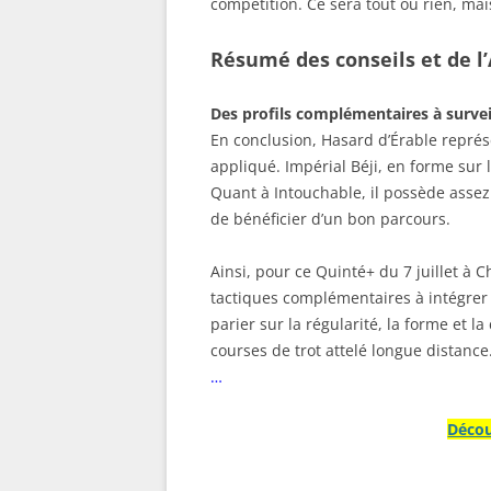
compétition. Ce sera tout ou rien, ma
Résumé des conseils et de l
Des profils complémentaires à survei
En conclusion, Hasard d’Érable représe
appliqué. Impérial Béji, en forme sur 
Quant à Intouchable, il possède assez 
de bénéficier d’un bon parcours.
Ainsi, pour ce Quinté+ du 7 juillet à C
tactiques complémentaires à intégrer 
parier sur la régularité, la forme et la
courses de trot attelé longue distance
…
Décou