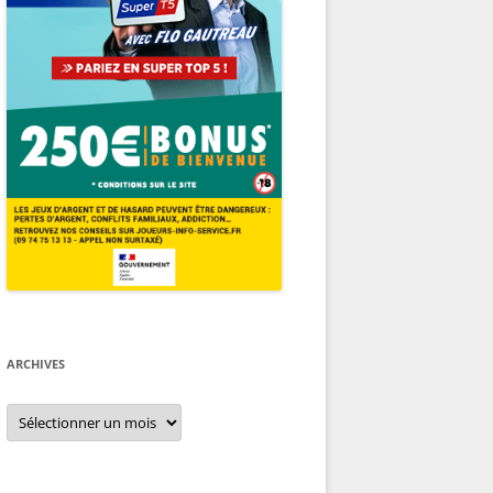
ARCHIVES
Archives