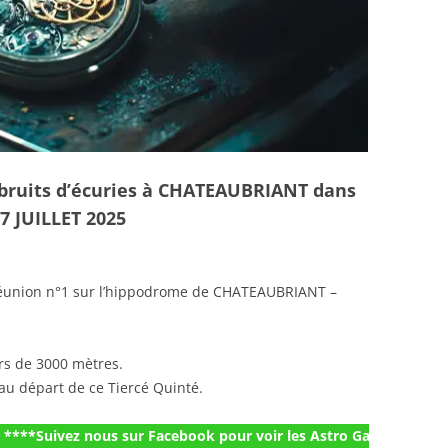
ruits d’écuries à CHATEAUBRIANT dans
7 JUILLET 2025
éunion n°1 sur l’hippodrome de CHATEAUBRIANT –
rs de 3000 mètres.
 au départ de ce Tiercé Quinté.
Suivez nous sur Facebook pour voir les Astro Gagnants des jours