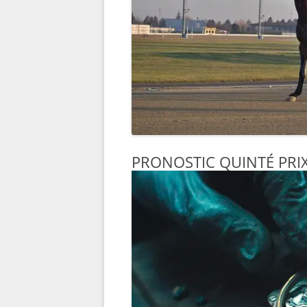
PRONOSTIC QUINTÉ PRIX