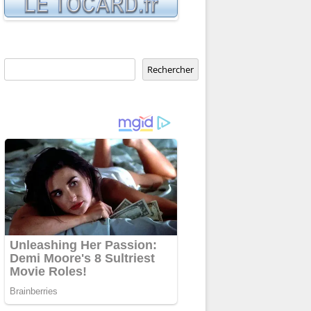
Rechercher
Rechercher