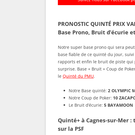
PRONOSTIC QUINTÉ PRIX VA
Base Prono, Bruit d’écurie e
Notre super base prono qui sera peut-
base fiable de ce quinté du jour, suiv
rapports et enfin le bruit de piste qu
surprise. Base + Bruit + Coup de Pok
le
Quinté du PMU
.
Notre Base quinté:
2 OLYMPIC 
Notre Coup de Poker:
10 ZACAP
Le Bruit d’écurie:
5 BAYAMOON
Quinté+ à Cagnes-sur-Mer : t
sur la PSF