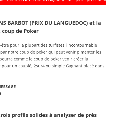
NS BARBOT (PRIX DU LANGUEDOC) et la
t coup de Poker
être pour la plupart des turfistes l’incontournable
i par notre coup de poker qui peut venir pimenter les
i pourra comme le coup de poker venir créer la
er pour un couplé, 2sur4 ou simple Gagnant placé dans
MESSAGE
O
rois profils solides à analyser de près