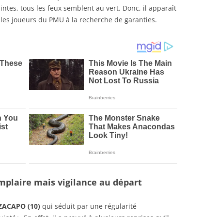
ntes, tous les feux semblent au vert. Donc, il apparaît
les joueurs du PMU à la recherche de garanties.
emplaire mais vigilance au départ
ZACAPO (10)
qui séduit par une régularité