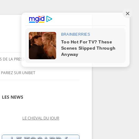
 DE LA PRESSE
PARIEZ SUR UNIBET
LES NEWS
LE CHEVAL DU JOUR