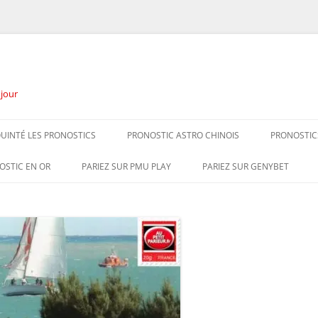
 jour
UINTÉ LES PRONOSTICS
PRONOSTIC ASTRO CHINOIS
PRONOSTICS
OSTIC EN OR
PARIEZ SUR PMU PLAY
PARIEZ SUR GENYBET