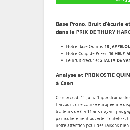
****Suivez n
Base Prono, Bruit d’écurie 
dans le PRIX DE THURY HA
Notre Base Quinté:
13 JAPPELO
Notre Coup de Poker:
16 HELP 
Le Bruit d’écurie:
3 IALTA DE V
Analyse et PRONOSTIC QUIN
à Caen
Ce mercredi 11 juin, l’hippodrome de C
Harcourt, une course européenne dispu
trotteurs de 6 à 11 ans n’ayant pas g
particulièrement ouverte. Toutefois, t
notre attention pour des raisons bie