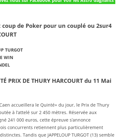
ous sur Facebook pour voir les Astro Gagnants des jours précéd
et coup de Poker pour un couplé ou 2sur4
RCOURT
UP TURGOT
ME WIN
ANDEL
TÉ PRIX DE THURY HARCOURT du 11 Mai
aen accueillera le Quinté+ du jour, le Prix de Thury
tée à l’attelé sur 2 450 mètres. Réservée aux
agné 241 000 euros, cette épreuve s’annonce
rois concurrents retiennent plus particulièrement
n distinctes. Tandis que JAPPELOUP TURGOT (13) semble