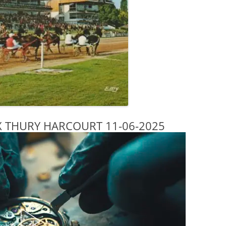
X THURY HARCOURT 11-06-2025