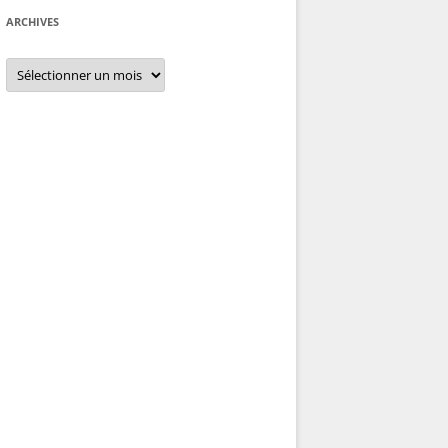
ARCHIVES
Archives