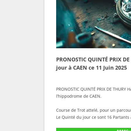
PRONOSTIC QUINTÉ PRIX DE 
jour à CAEN ce 11 Juin 2025
PRONOSTIC QUINTÉ PRIX DE THURY HAR
l’hippodrome de CAEN.
Course de Trot attelé, pour un parcou
Le Quinté du jour ce sont 16 Partants