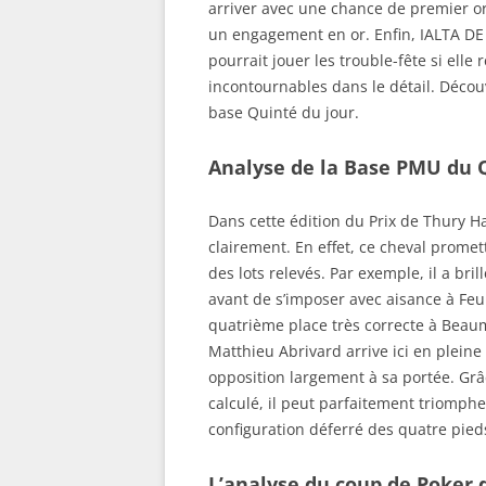
arriver avec une chance de premier o
un engagement en or. Enfin, IALTA DE 
pourrait jouer les trouble-fête si elle 
incontournables dans le détail. Décou
base Quinté du jour.
Analyse de la Base PMU du 
Dans cette édition du Prix de Thury H
clairement. En effet, ce cheval prom
des lots relevés. Par exemple, il a br
avant de s’imposer avec aisance à Feur
quatrième place très correcte à Bea
Matthieu Abrivard arrive ici en pleine
opposition largement à sa portée. Gr
calculé, il peut parfaitement triomphe
configuration déferré des quatre pieds 
L’analyse du coup de Poker 