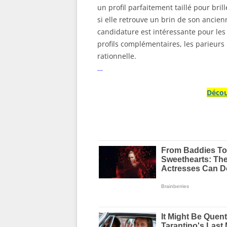
un profil parfaitement taillé pour bril
si elle retrouve un brin de son ancie
candidature est intéressante pour les
profils complémentaires, les parieurs 
rationnelle.
…
Décou