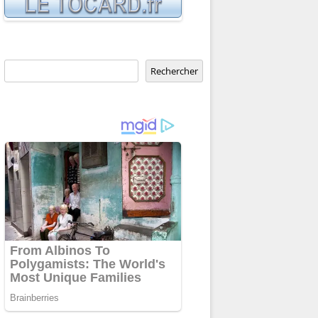
Rechercher
Rechercher