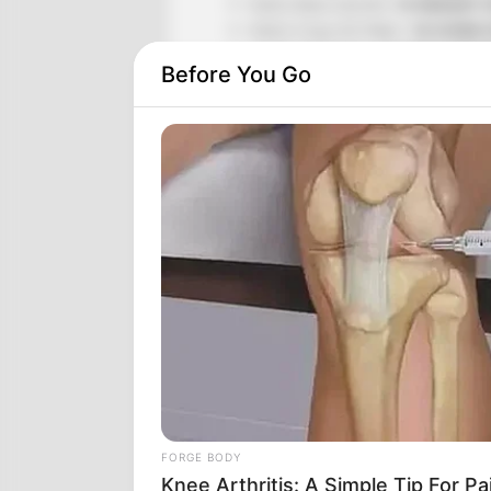
Notre Base Quinté:
14 INSIGHT
Notre Coup de Poker:
10 ICONE 
Le Bruit d’écurie:
11 HOLD UP 
Before You Go
Analyse du Quinté+ PRIX DE
profils clés à suivre absol
Le Prix de Saint-Georges de Didonne s
particulièrement l’attention grâce à l
engagements parfaits. Voici notre ana
les forces en présence dans cette épr
(14) INSIGHT SPOKEN : Le ro
(14) INSIGHT SPOKEN
arrive avec un s
les performances solides et reste sur
souligne qu’il se montre parfois froid 
FORGE BODY
fort grâce à une dureté remarquable.
Knee Arthritis: A Simple Tip For Pa