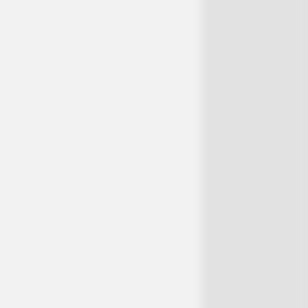
DAY
 Cat Bites Its Owner, Here's What
Means