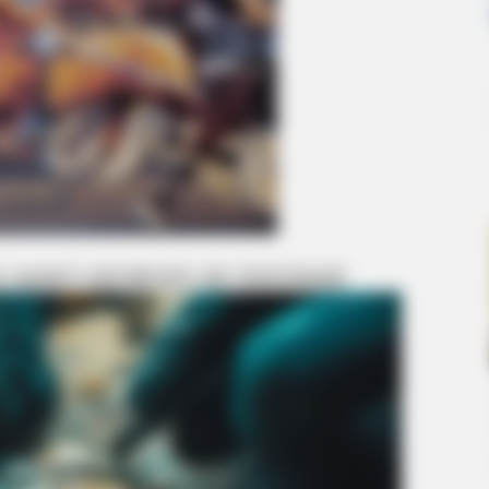
X SAINT-GEORGES DE DIDONNE