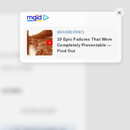
 DE LA PRESSE
PARIEZ SUR UNIBET
LES NEWS
LE CHEVAL DU JOUR