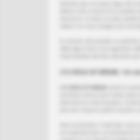
Déclarée avec un emoji rouge, elle n’
Même si elle a montré de la qualité r
Vincennes, ce retour en piste semble 
même si on nous souligne qu’il est pré
En résumé, elle possède un potentiel
déferrage et face à une opposition aff
Cette tentative doit être observée san
HABERION
(11) HOLD UP DREAM : Un ou
15 Celebrities Who Are In Jail Righ
Surprised!
(11) HOLD UP DREAM
monte en puissa
entraîneur précise qu’il revient après 
désormais en retard de gains. Sa derni
près d’un cheval en pleine réussite, c
Dans sa jeunesse, il avait bien couru 
sur la grande piste. Le handicap de 2
compte sur sa capacité à progresser d