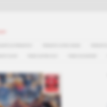
 jour
UINTÉ LES PRONOSTICS
PRONOSTIC ASTRO CHINOIS
PRONOSTICS
OSTIC EN OR
PARIEZ SUR PMU PLAY
PARIEZ SUR GENYBET