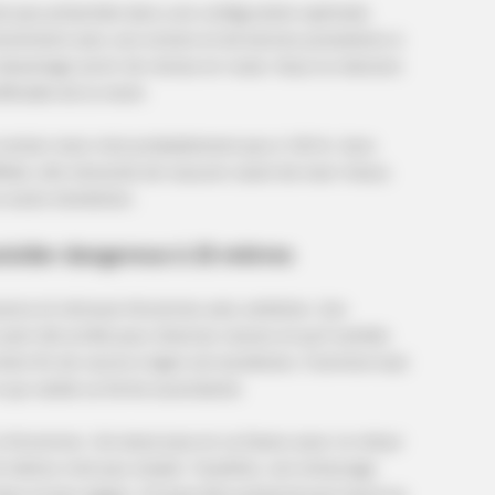
est pas présentée dans une configuration optimale.
écemment avec une victoire et de bonnes prestations à
davantage servir de remise en route. Nous la retenons
férable de la revoir.
 certain mais n’est probablement pas à 100 %. Sans
ûtée, elle nécessite de rassurer avant de viser mieux.
s excès d’ambition.
HABERION
tsider dangereux à 25 mètres
t Now. You'll Be
5 Of The Rarest Human 
nce et retrouve Vincennes avec ambition. Son
avoir été arrêté pour diverses raisons et qu’il semble
ère fin de course à Agen est excellente. Il termine tout
e qui valide sa forme ascendante.
à Vincennes. Cet atout joue en sa faveur pour ce retour
5 mètres n’est pas simple. Toutefois, son entourage
ans le bon wagon. S’il peut être préservé puis lancé au