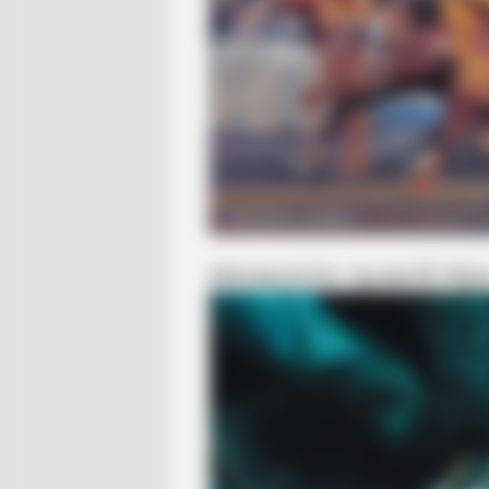
PRONOSTIC QUINTÉ PRI