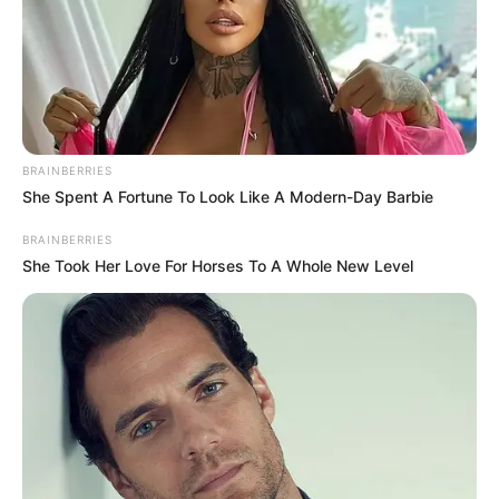
le départ. Car dans le cas de non-partant le pronostic est
susceptible d’évoluer jusqu’à 15 minutes avant la course
du Tiercé Quarté Quinté.
Pour vous aider à faire votre prono n’hésitez pas à utiliser
notre logiciel de
Pronostics-Spot
ou bien notre
logiciel-Turf
ils ont l’avantage d’être gratuits.
BRAINBERRIES
She Spent A Fortune To Look Like A Modern-Day Barbie
BRAINBERRIES
She Took Her Love For Horses To A Whole New Level