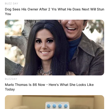
BUZZ DAY
Dog Sees His Owner After 2 Yrs What He Does Next Will Stun
You
BUZZDAY
Marlo Thomas Is 86 Now - Here's What She Looks Like
Today