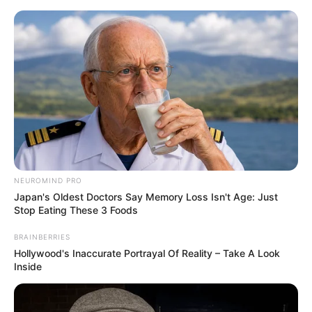
Aller
au
AU PETIT PARIEUR
contenu
Pronostic Gratuit du Tiercé Quinté PMU du jour
Menu
NEUROMIND PRO
Japan's Oldest Doctors Say Memory Loss Isn't Age: Just
Stop Eating These 3 Foods
BRAINBERRIES
Hollywood's Inaccurate Portrayal Of Reality – Take A Look
Inside