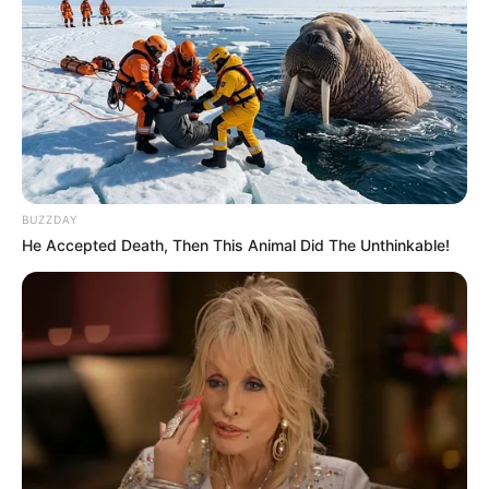
l’hippodrome d’ENGHIEN – PRIX DE LA PORTE
MONTMARTRE.
Course de Trot attelé, pour un parcours de 2150 mètres.
Le Quinté du jour ce sont 14 Partants au départ de ce
Tiercé Quinté.
r voir les Astro Gagnants des jours précédents.****
BUZZDAY
He Accepted Death, Then This Animal Did The Unthinkable!
Base Prono, Bruit d’écurie et coup de Poker
pour un couplé ou 2sur4 dans le PRIX DE LA
PORTE MONTMARTRE
Notre Base Quinté:
3 IGUANE DE CAPONET
Notre Coup de Poker:
14 MISTER DONALD
Le Bruit d’écurie:
2 READLY LAVEC