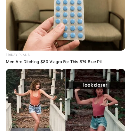
FRIDAY PLANS
Men Are Ditching $80 Viagra For This 87¢ Blue Pill