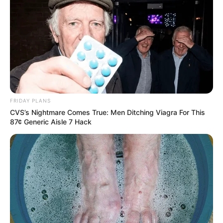
PRONOSTIC QUINTÉ PRIX PORTE
MONTMARTRE 19-07-2025
FRIDAY PLANS
CVS’s Nightmare Comes True: Men Ditching Viagra For This
87¢ Generic Aisle 7 Hack
Pronostic Quinté Presse PMU du jour dans
le PRIX DE LA PORTE MONTMARTRE à
Enghien ce 19 Juillet 2025