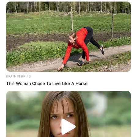
3ème: 2 READLY LAVEC
4ème: 5 L.A.BOKO
5ème: 9 CARL HALBAK
6ème: 1 CARLOFORTE FONT
7ème: 4 GOUROU
Les regrets ou en cas de non-partant: 7 HOLD UP DREAM
et/ou 12 INSTRUCTOR
Tous les Pronostics Spot du jour!
BRAINBERRIES
This Woman Chose To Live Like A Horse
Une quarantaine de
pronostics de la meilleure presse du
PMU à consulter ici
!