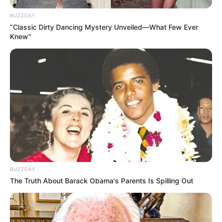
BUZZDAY
“Classic Dirty Dancing Mystery Unveiled—What Few Ever
Knew"
BUZZDAY
The Truth About Barack Obama's Parents Is Spilling Out