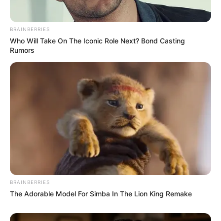
BRAINBERRIES
Who Will Take On The Iconic Role Next? Bond Casting
Rumors
Pronostic Quinté PRIX DE LA PORTE
MONTMARTRE la presse PMU du jour
Retrouvez tous les jours les
pronostics de la presse sur
cette page
.
Si les courses d’Enghien m’étaient contées
BRAINBERRIES
The Adorable Model For Simba In The Lion King Remake