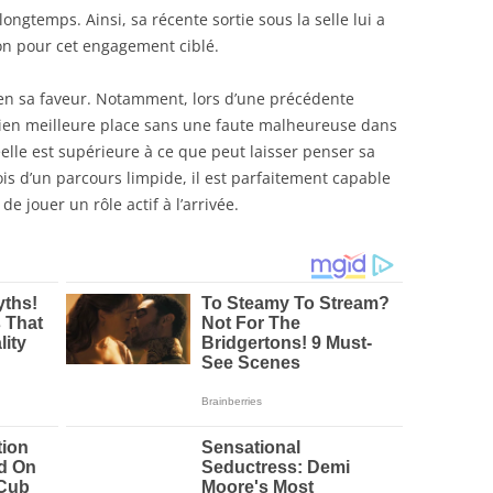
longtemps. Ainsi, sa récente sortie sous la selle lui a
ion pour cet engagement ciblé.
 en sa faveur. Notamment, lors d’une précédente
 bien meilleure place sans une faute malheureuse dans
réelle est supérieure à ce que peut laisser penser sa
fois d’un parcours limpide, il est parfaitement capable
e jouer un rôle actif à l’arrivée.