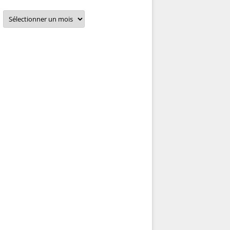
Archives