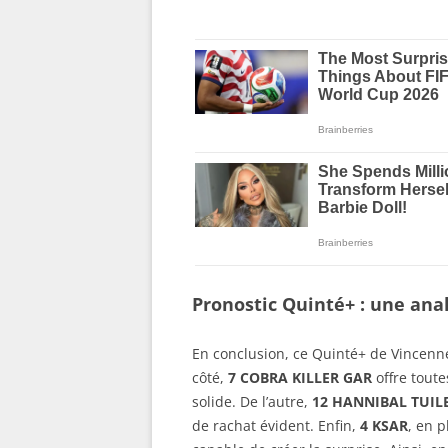
Pronostic Quinté+ : une anal
En conclusion, ce Quinté+ de Vincenne
côté,
7 COBRA KILLER GAR
offre toute
solide. De l’autre,
12 HANNIBAL TUIL
de rachat évident. Enfin,
4 KSAR
, en 