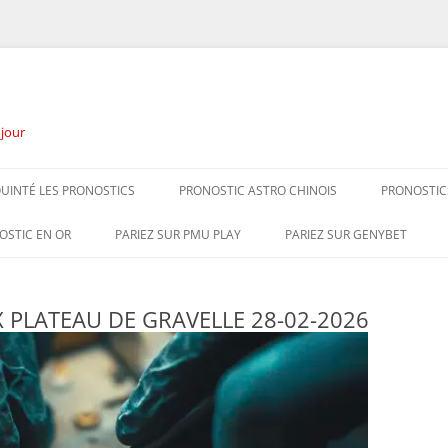
 jour
UINTÉ LES PRONOSTICS
PRONOSTIC ASTRO CHINOIS
PRONOSTICS
OSTIC EN OR
PARIEZ SUR PMU PLAY
PARIEZ SUR GENYBET
 PLATEAU DE GRAVELLE 28-02-2026