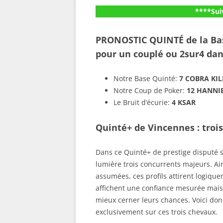
****Suivez no
PRONOSTIC QUINTÉ de la Base
pour un couplé ou 2sur4 da
Notre Base Quinté:
7 COBRA KIL
Notre Coup de Poker:
12 HANNIB
Le Bruit d’écurie:
4 KSAR
Quinté+ de Vincennes : trois 
Dans ce Quinté+ de prestige disputé s
lumière trois concurrents majeurs. Ai
assumées, ces profils attirent logique
affichent une confiance mesurée mais 
mieux cerner leurs chances. Voici donc
exclusivement sur ces trois chevaux.