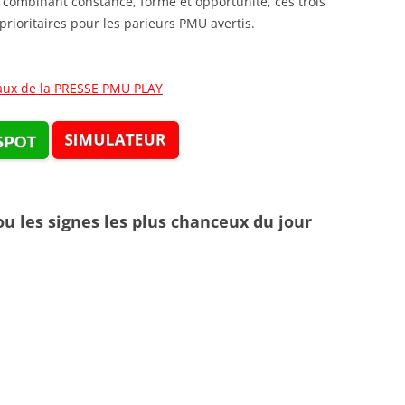
n combinant constance, forme et opportunité, ces trois
ioritaires pour les parieurs PMU avertis.
aux de la PRESSE PMU PLAY
ou les signes les plus chanceux du jour