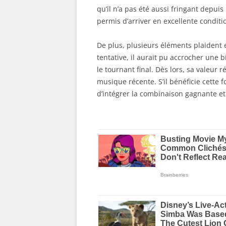
qu’il n’a pas été aussi fringant depuis 
permis d’arriver en excellente condit
De plus, plusieurs éléments plaident
tentative, il aurait pu accrocher une
le tournant final. Dès lors, sa valeur 
musique récente. S’il bénéficie cette 
d’intégrer la combinaison gagnante et d