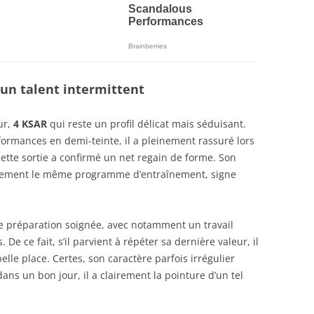
d’un talent intermittent
ur,
4 KSAR
qui reste un profil délicat mais séduisant.
formances en demi-teinte, il a pleinement rassuré lors
cette sortie a confirmé un net regain de forme. Son
actement le même programme d’entraînement, signe
une préparation soignée, avec notamment un travail
De ce fait, s’il parvient à répéter sa dernière valeur, il
le place. Certes, son caractère parfois irrégulier
ns un bon jour, il a clairement la pointure d’un tel