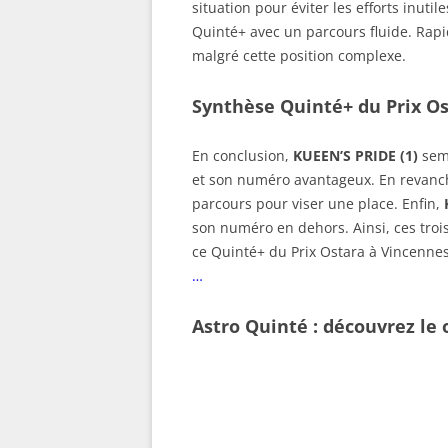
situation pour éviter les efforts inut
Quinté+ avec un parcours fluide. Rapi
malgré cette position complexe.
Synthèse Quinté+ du Prix Ost
En conclusion,
KUEEN’S PRIDE (1)
semb
et son numéro avantageux. En revan
parcours pour viser une place. Enfin,
son numéro en dehors. Ainsi, ces troi
ce Quinté+ du Prix Ostara à Vincennes
…
Astro Quinté : découvrez le 