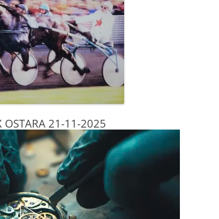
 OSTARA 21-11-2025