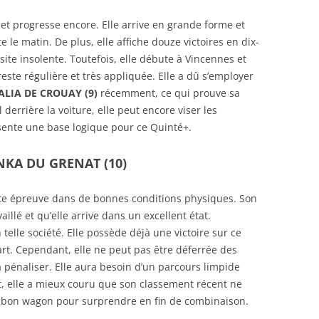
et progresse encore. Elle arrive en grande forme et
e le matin. De plus, elle affiche douze victoires en dix-
site insolente. Toutefois, elle débute à Vincennes et
reste régulière et très appliquée. Elle a dû s’employer
ALIA DE CROUAY (9)
récemment, ce qui prouve sa
derrière la voiture, elle peut encore viser les
ésente une base logique pour ce Quinté+.
INKA DU GRENAT (10)
te épreuve dans de bonnes conditions physiques. Son
aillé et qu’elle arrive dans un excellent état.
telle société. Elle possède déjà une victoire sur ce
art. Cependant, elle ne peut pas être déferrée des
a pénaliser. Elle aura besoin d’un parcours limpide
t, elle a mieux couru que son classement récent ne
’un bon wagon pour surprendre en fin de combinaison.