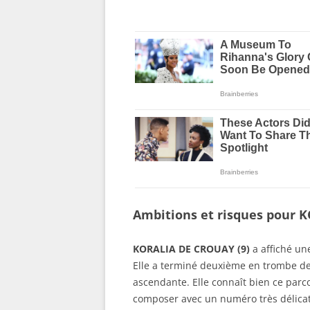
Ambitions et risques pour 
KORALIA DE CROUAY (9)
a affiché un
Elle a terminé deuxième en trombe d
ascendante. Elle connaît bien ce parco
composer avec un numéro très délicat 